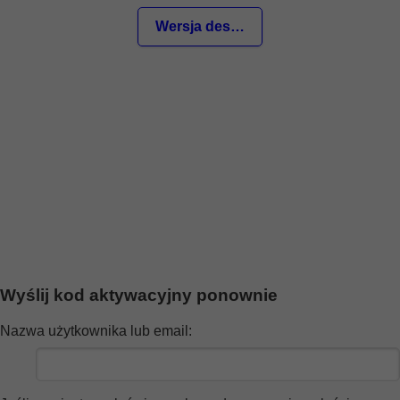
Wersja desktop
Witaj Gość
Strona główna
Szukaj
Ostatnie wiadomości
Rejestracja
Zaloguj się
Wyślij kod aktywacyjny ponownie
Nazwa użytkownika lub email: