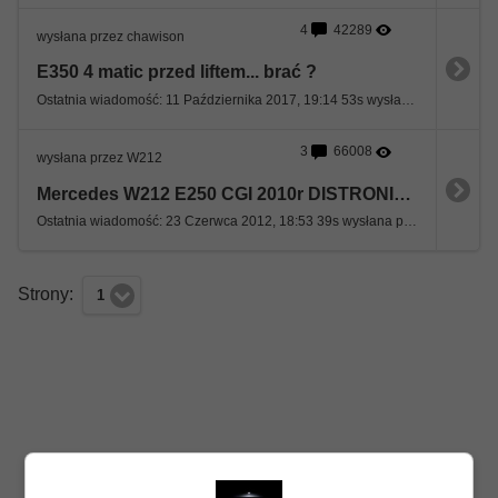
4
42289
wysłana przez chawison
E350 4 matic przed liftem... brać ?
Ostatnia wiadomość: 11 Października 2017, 19:14 53s wysłana przez chawison
3
66008
wysłana przez W212
Mercedes W212 E250 CGI 2010r DISTRONIC 1800 kompresor
Ostatnia wiadomość: 23 Czerwca 2012, 18:53 39s wysłana przez dante
Strony:
1