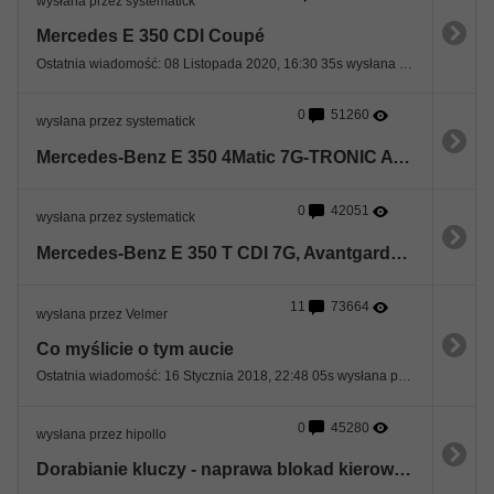
wysłana przez systematick
Mercedes E 350 CDI Coupé
Ostatnia wiadomość: 08 Listopada 2020, 16:30 35s wysłana przez mercmania
0
51260
wysłana przez systematick
Mercedes-Benz E 350 4Matic 7G-TRONIC Avantgarde
0
42051
wysłana przez systematick
Mercedes-Benz E 350 T CDI 7G, Avantgarde, AHK, 1.Hd. DB-Scheck
11
73664
wysłana przez Velmer
Co myślicie o tym aucie
Ostatnia wiadomość: 16 Stycznia 2018, 22:48 05s wysłana przez Damian
0
45280
wysłana przez hipollo
Dorabianie kluczy - naprawa blokad kierownicy