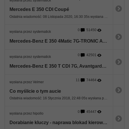
wysłana przez systematick
Mercedes E 350 CDI Coupé
Ostatnia wiadomość: 08 Listopada 2020, 16:30 35s wysłana przez mercmania
0
51450
wysłana przez systematick
Mercedes-Benz E 350 4Matic 7G-TRONIC Avantgarde
0
42501
wysłana przez systematick
Mercedes-Benz E 350 T CDI 7G, Avantgarde, AHK, 1.Hd. DB-Scheck
11
74464
wysłana przez Velmer
Co myślicie o tym aucie
Ostatnia wiadomość: 16 Stycznia 2018, 22:48 05s wysłana przez Damian
0
45447
wysłana przez hipollo
Dorabianie kluczy - naprawa blokad kierownicy