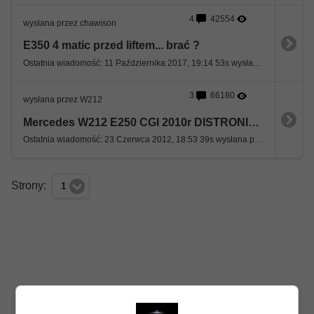
4
42554
wysłana przez chawison
E350 4 matic przed liftem... brać ?
Ostatnia wiadomość: 11 Października 2017, 19:14 53s wysłana przez chawison
3
66180
wysłana przez W212
Mercedes W212 E250 CGI 2010r DISTRONIC 1800 kompresor
Ostatnia wiadomość: 23 Czerwca 2012, 18:53 39s wysłana przez dante
Strony:
1