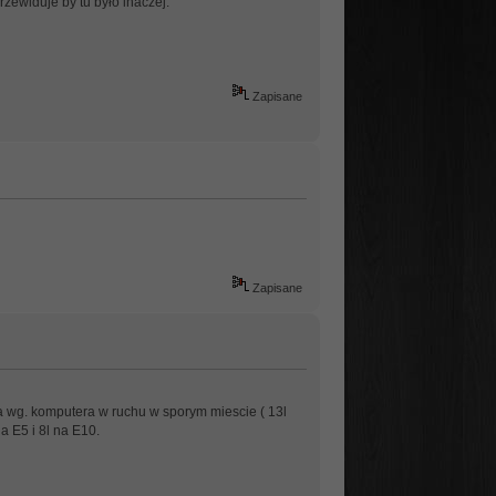
przewiduje by tu było inaczej.
Zapisane
Zapisane
 wg. komputera w ruchu w sporym miescie ( 13l
a E5 i 8l na E10.