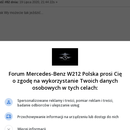
ź #82 dnia:
19 Lipca 2020, 21:44 22s »
ak Wy możecie tak jeździć...
anie, Mercedes W212... jakie?
ź #83 dnia:
20 Lipca 2020, 05:06 33s »
Forum Mercedes-Benz W212 Polska prosi Cię
ój - Świnoujście, wiec część po górskich drogach ( dlatego przepał
)
o zgodę na wykorzystanie Twoich danych
odz. to chyba nie tak najgorzej, chyba poniżej 5 l na 100 km . można uzyskać
osobowych w tych celach:
Spersonalizowane reklamy i treści, pomiar reklam i treści,
badanie odbiorców i ulepszanie usług
Przechowywanie informacji na urządzeniu lub dostęp do nich
ie, Mercedes W212... jakie?
Więcej informacji