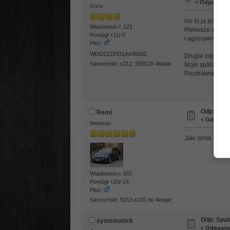
«
Odpowiedź 
Guru
No to ja podzie
Wiadomości: 121
Pierwsze zdjęcie
Pomógł +11/-0
i agresywne wyp
Płeć:
WDD2122931A636082
Drugie zdjęcie 
Samochód: s212, 350CDI 4Matic
Moje spalanie p
Pozdrawiam
Odp: Spal
Remi
«
Odpowied
Weteran
Jaki silnik i skrz
Wiadomości: 607
Pomógł +20/-14
Płeć:
Samochód: S213 e220 do 4matic
Odp: Spal
systematick
«
Odpowied