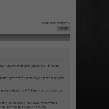
« poprzedni
następny »
DRUKUJ
erami sprawdziłem jakie uda mi się minimalne
0km/h. Tym razem była to zwykła jazda lokalnymi
ie przeskakiwało na 6,7. Zapewne gdyby założyć
rzymać się na chwile (co powodowało wzrost
 tak nie miał by za wiele do roboty.