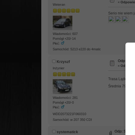
«
Odpowied
Weteran
Serio nie wiem j
Wiadomości: 607
Pomógł +20/-14
Płeć:
Samochód: S213 e220 do 4matic
Odp: Spal
Krzyszf
«
Odpowied
Inżynier
Trasa Lądek Zdr
Średnia 79 km/g
Wiadomości: 281
Pomógł +20/-0
Płeć:
WDD2073221F060310
Samochód: w 207 350 CDI
Odp: Spalan
systematick