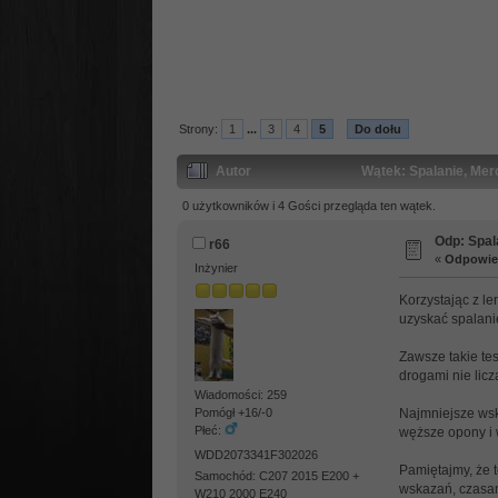
Strony:
1
...
3
4
5
Do dołu
Autor
Wątek: Spalanie, Mer
0 użytkowników i 4 Gości przegląda ten wątek.
Odp: Spal
r66
«
Odpowied
Inżynier
Korzystając z l
uzyskać spalani
Zawsze takie te
drogami nie lic
Wiadomości: 259
Najmniejsze wsk
Pomógł +16/-0
Płeć:
węższe opony i w
WDD2073341F302026
Pamiętajmy, że 
Samochód: C207 2015 E200 +
wskazań, czasami
W210 2000 E240