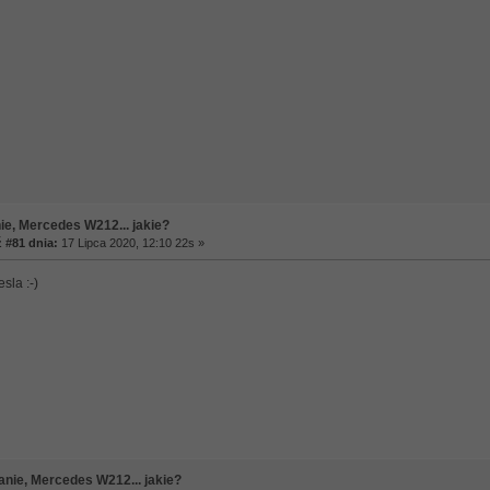
ie, Mercedes W212... jakie?
#81 dnia:
17 Lipca 2020, 12:10 22s »
sla :-)
anie, Mercedes W212... jakie?