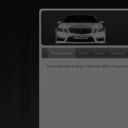
Strona główna
Pomoc
Szukaj
Zaloguj się
Forum Mercedes E-Klasa
»
Mercedes W212 - Forum tec