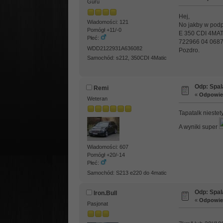
Guru
Hej,
Wiadomości: 121
No jakby w podp
Pomógł +11/-0
E 350 CDI 4MA
Płeć:
722966 04 06879
WDD2122931A636082
Pozdro.
Samochód: s212, 350CDI 4Matic
Odp: Spal
Remi
«
Odpowied
Weteran
Tapatalk niestety
A wyniki super
Wiadomości: 607
Pomógł +20/-14
Płeć:
Samochód: S213 e220 do 4matic
Odp: Spal
Iron.Bull
«
Odpowied
Pasjonat