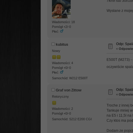
7km/l lub 30l/1
Wysłane z mojeg
Wiadomości: 18
Pomógł +2/-0
Płeć:
Odp: Spal
kubitus
«
Odpowied
Nowy
E500T (M273) - 
Wiadomości: 4
oczywiście spa
Pomógł +0/-0
Płeć:
Samochód: W212 E500T
Odp: Spal
Graf von Zittow
«
Odpowied
Retoryczny
Troche z innej b
Wiadomości: 2
Tankuje mniej w
Pomógł +0/-0
na E5 i 11,5l na
Samochód: S212 E200 CGI
Czy ktos ma pod
Dodam ze poprzed