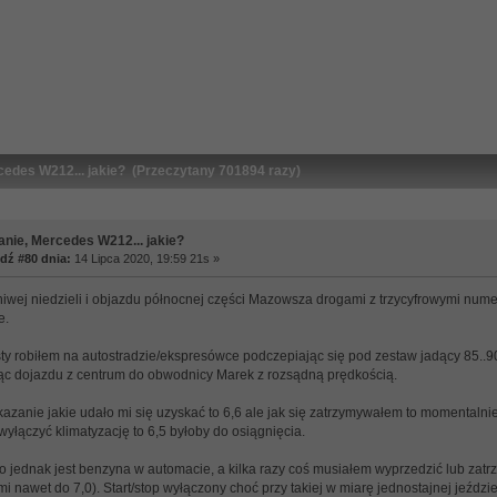
cedes W212... jakie? (Przeczytany 701894 razy)
anie, Mercedes W212... jakie?
ź #80 dnia:
14 Lipca 2020, 19:59 21s »
eniwej niedzieli i objazdu północnej części Mazowsza drogami z trzycyfrowymi num
e.
sty robiłem na autostradzie/ekspresówce podczepiając się pod zestaw jadący 85..9
ząc dojazdu z centrum do obwodnicy Marek z rozsądną prędkością.
azanie jakie udało mi się uzyskać to 6,6 ale jak się zatrzymywałem to momentaln
yłączyć klimatyzację to 6,5 byłoby do osiągnięcia.
to jednak jest benzyna w automacie, a kilka razy coś musiałem wyprzedzić lub zat
 nawet do 7,0). Start/stop wyłączony choć przy takiej w miarę jednostajnej jeździe i