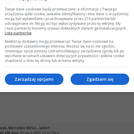
#84 dnia:
26 Lipca 2020, 21:36 39s »
Twoje dane osobowe będą przetwarzane, a informacje z Twojego
lę się swoim spalaniem choć poprzedni wpis trochę zniechęca.
urządzenia (pliki cookie, unikalne identyfikatory i inne dane o urządzeniu)
 trasa Holandia – Polska gdzie się dało to 180km/h reszta zgodnie z przepisami, 
mogą być wyświetlane i przechowywane przez 210 partnerów lub
rzedzanie i depa kiedy trzeba.
udostępniane im. Mogą też być wykorzystywane przez tę witrynę. My
i nasi partnerzy możemy używać dokładnych danych geolokalizacyjnych.
Lista partnerów
to jazda spokojna bez autostrad max 90km/h.
otwierdzam, zgadza się z tym co zatankowałem na stacji benzynowej.
Niektórzy dostawcy mogą przetwarzać Twoje dane osobowe na
podstawie uzasadnionego interesu. Możesz się na to nie zgodzić,
zmieniając opcje poniżej. Link umożliwiający zarządzanie zgodą lub jej
wycofanie w ramach ustawień dotyczących prywatności i plików cookie
znajdziesz u dołu tej strony lub w menu witryny.
anie, Mercedes W212... jakie?
ź #85 dnia:
26 Lipca 2020, 21:48 28s »
Zarządzaj opcjami
Zgadzam się
ynia?
anie, Mercedes W212... jakie?
ź #86 dnia:
26 Lipca 2020, 22:10 25s »