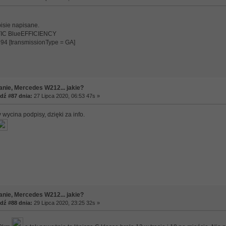
isie napisane.
TIC BlueEFFICIENCY
4 [transmissionType = GA]
anie, Mercedes W212... jakie?
ź #87 dnia:
27 Lipca 2020, 06:53 47s »
 wycina podpisy, dzięki za info.
anie, Mercedes W212... jakie?
ź #88 dnia:
29 Lipca 2020, 23:25 32s »