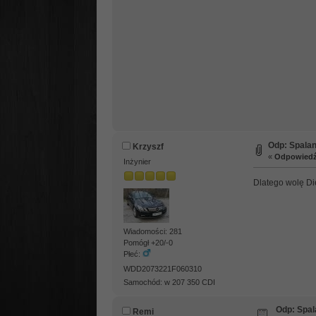
Odp: Spalan
Krzyszf
«
Odpowiedź 
Inżynier
Dlatego wolę Die
Wiadomości: 281
Pomógł +20/-0
Płeć:
WDD2073221F060310
Samochód: w 207 350 CDI
Odp: Spal
Remi