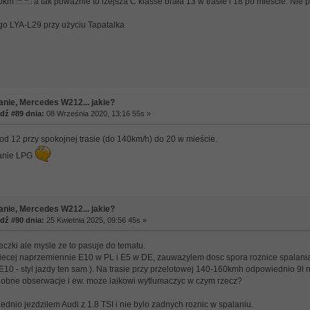
00km
a tak poważnie to lżejsza C klasse brała 13 w trasie i 18 po mieście. Nie 
o LYA-L29 przy użyciu Tapatalka
anie, Mercedes W212... jakie?
ź #89 dnia:
08 Września 2020, 13:16 55s »
od 12 przy spokojnej trasie (do 140km/h) do 20 w mieście.
lanie LPG
anie, Mercedes W212... jakie?
ź #90 dnia:
25 Kwietnia 2025, 09:56 45s »
eczki ale mysle ze to pasuje do tematu.
iecej naprzemiennie E10 w PL i E5 w DE, zauwazylem dosc spora roznice spalania
 E10 - styl jazdy ten sam ). Na trasie przy przelotowej 140-160kmh odpowiednio 9l n
obne obserwacje i ew. moze laikowi wytlumaczyc w czym rzecz?
nio jezdzilem Audi z 1.8 TSI i nie bylo zadnych roznic w spalaniu.