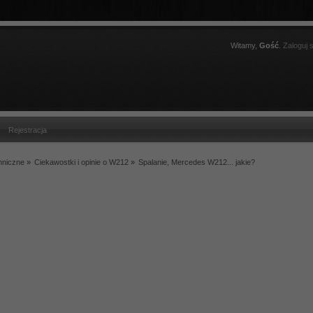
Witamy,
Gość
.
Zaloguj s
Rejestracja
hniczne
»
Ciekawostki i opinie o W212
»
Spalanie, Mercedes W212... jakie?