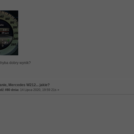
chyba dobry wynik?
anie, Mercedes W212... jakie?
ź #80 dnia:
14 Lipca 2020, 19:59 21s »