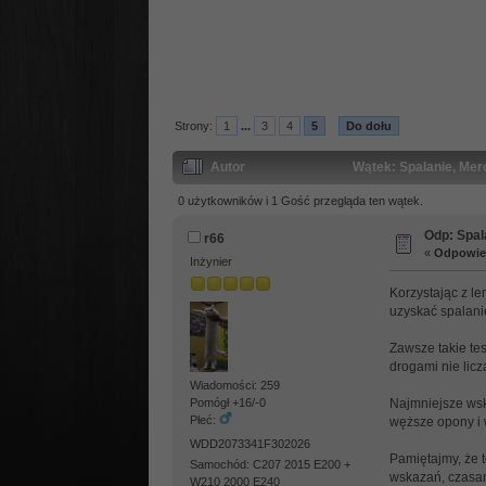
Strony:
1
...
3
4
5
Do dołu
Autor
Wątek: Spalanie, Mer
0 użytkowników i 1 Gość przegląda ten wątek.
Odp: Spal
r66
«
Odpowied
Inżynier
Korzystając z l
uzyskać spalani
Zawsze takie te
drogami nie lic
Wiadomości: 259
Najmniejsze wsk
Pomógł +16/-0
Płeć:
węższe opony i w
WDD2073341F302026
Pamiętajmy, że 
Samochód: C207 2015 E200 +
wskazań, czasami
W210 2000 E240