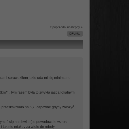
« poprzedni
następny »
DRUKUJ
erami sprawdziłem jakie uda mi się minimalne
0km/h. Tym razem była to zwykła jazda lokalnymi
ie przeskakiwało na 6,7. Zapewne gdyby założyć
rzymać się na chwile (co powodowało wzrost
 tak nie miał by za wiele do roboty.