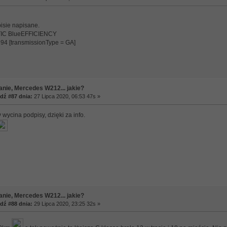
isie napisane.
TIC BlueEFFICIENCY
4 [transmissionType = GA]
anie, Mercedes W212... jakie?
ź #87 dnia:
27 Lipca 2020, 06:53 47s »
 wycina podpisy, dzięki za info.
anie, Mercedes W212... jakie?
ź #88 dnia:
29 Lipca 2020, 23:25 32s »