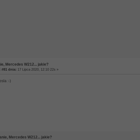
ie, Mercedes W212... jakie?
#81 dnia:
17 Lipca 2020, 12:10 22s »
sla :-)
anie, Mercedes W212... jakie?