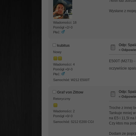
7km/l lub 30l/1
Wysłane z mojeg
Wiadomości: 18
Pomógł +2/-0
Płeć:
Odp: Spal
kubitus
«
Odpowied
Nowy
E500T (M273) - 
Wiadomości: 4
oczywiście spa
Pomógł +0/-0
Płeć:
Samochód: W212 E500T
Odp: Spal
Graf von Zittow
«
Odpowied
Retoryczny
Troche z innej b
Wiadomości: 2
Tankuje mniej w
Pomógł +0/-0
na E5 i 11,5l na
Samochód: S212 E200 CGI
Czy ktos ma pod
Dodam ze poprzed