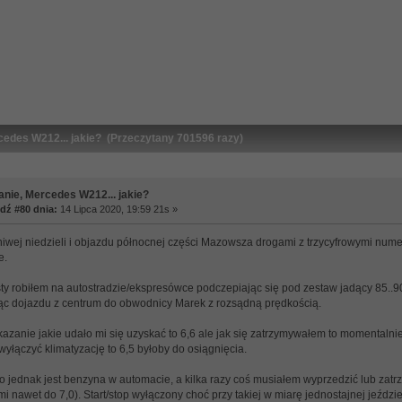
cedes W212... jakie? (Przeczytany 701596 razy)
anie, Mercedes W212... jakie?
ź #80 dnia:
14 Lipca 2020, 19:59 21s »
eniwej niedzieli i objazdu północnej części Mazowsza drogami z trzycyfrowymi num
e.
sty robiłem na autostradzie/ekspresówce podczepiając się pod zestaw jadący 85..9
ząc dojazdu z centrum do obwodnicy Marek z rozsądną prędkością.
azanie jakie udało mi się uzyskać to 6,6 ale jak się zatrzymywałem to momentaln
yłączyć klimatyzację to 6,5 byłoby do osiągnięcia.
to jednak jest benzyna w automacie, a kilka razy coś musiałem wyprzedzić lub zat
 nawet do 7,0). Start/stop wyłączony choć przy takiej w miarę jednostajnej jeździe i