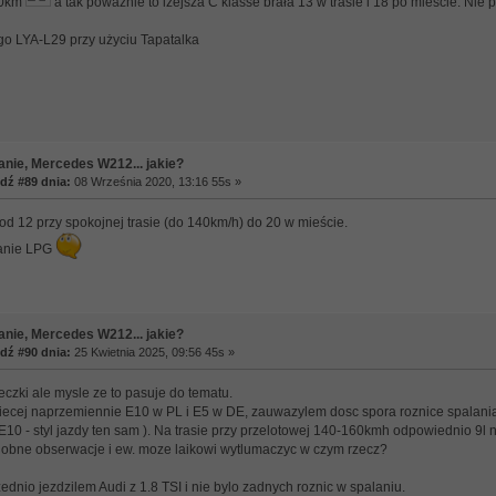
00km
a tak poważnie to lżejsza C klasse brała 13 w trasie i 18 po mieście. Nie 
o LYA-L29 przy użyciu Tapatalka
anie, Mercedes W212... jakie?
ź #89 dnia:
08 Września 2020, 13:16 55s »
od 12 przy spokojnej trasie (do 140km/h) do 20 w mieście.
lanie LPG
anie, Mercedes W212... jakie?
ź #90 dnia:
25 Kwietnia 2025, 09:56 45s »
eczki ale mysle ze to pasuje do tematu.
iecej naprzemiennie E10 w PL i E5 w DE, zauwazylem dosc spora roznice spalania
 E10 - styl jazdy ten sam ). Na trasie przy przelotowej 140-160kmh odpowiednio 9l n
obne obserwacje i ew. moze laikowi wytlumaczyc w czym rzecz?
nio jezdzilem Audi z 1.8 TSI i nie bylo zadnych roznic w spalaniu.