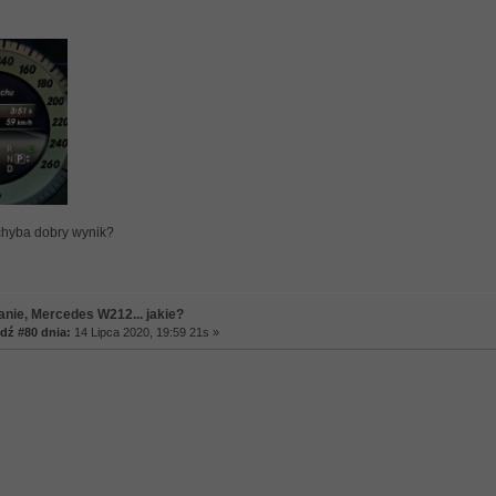
chyba dobry wynik?
anie, Mercedes W212... jakie?
ź #80 dnia:
14 Lipca 2020, 19:59 21s »