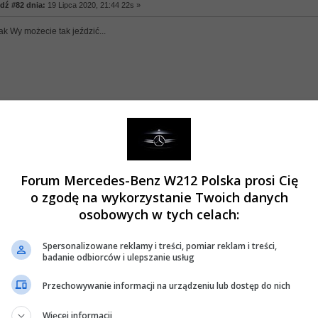
ź #82 dnia:
19 Lipca 2020, 21:44 22s »
ak Wy możecie tak jeździć...
anie, Mercedes W212... jakie?
ź #83 dnia:
20 Lipca 2020, 05:06 33s »
Forum Mercedes-Benz W212 Polska prosi Cię
ój - Świnoujście, wiec część po górskich drogach ( dlatego przepał
)
o zgodę na wykorzystanie Twoich danych
odz. to chyba nie tak najgorzej, chyba poniżej 5 l na 100 km . można uzyskać
osobowych w tych celach:
Spersonalizowane reklamy i treści, pomiar reklam i treści,
badanie odbiorców i ulepszanie usług
Przechowywanie informacji na urządzeniu lub dostęp do nich
ie, Mercedes W212... jakie?
Więcej informacji