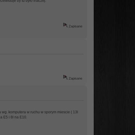
przewiduje by tu było inaczej.
Zapisane
Zapisane
 wg. komputera w ruchu w sporym miescie ( 13l
a E5 i 8l na E10.