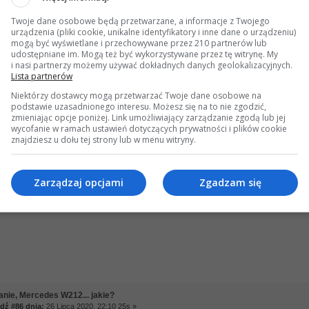
#84 dnia:
26 Lipca 2020, 21:36 39s »
Twoje dane osobowe będą przetwarzane, a informacje z Twojego
lę się swoim spalaniem choć poprzedni wpis trochę zniechęca.
urządzenia (pliki cookie, unikalne identyfikatory i inne dane o urządzeniu)
 trasa Holandia – Polska gdzie się dało to 180km/h reszta zgodnie z przepisami, 
mogą być wyświetlane i przechowywane przez 210 partnerów lub
rzedzanie i depa kiedy trzeba.
udostępniane im. Mogą też być wykorzystywane przez tę witrynę. My
i nasi partnerzy możemy używać dokładnych danych geolokalizacyjnych.
Lista partnerów
to jazda spokojna bez autostrad max 90km/h.
otwierdzam, zgadza się z tym co zatankowałem na stacji benzynowej.
Niektórzy dostawcy mogą przetwarzać Twoje dane osobowe na
podstawie uzasadnionego interesu. Możesz się na to nie zgodzić,
zmieniając opcje poniżej. Link umożliwiający zarządzanie zgodą lub jej
wycofanie w ramach ustawień dotyczących prywatności i plików cookie
znajdziesz u dołu tej strony lub w menu witryny.
anie, Mercedes W212... jakie?
ź #85 dnia:
26 Lipca 2020, 21:48 28s »
Zarządzaj opcjami
Zgadzam się
ynia?
anie, Mercedes W212... jakie?
ź #86 dnia:
26 Lipca 2020, 22:10 25s »