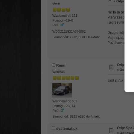
«
Odpowiedź 
Guru
No to ja podzie
Wiadomości: 121
Pierwsze zdjęcie
Pomógł +11/-0
i agresywne wyp
Płeć:
WDD2122931A636082
Drugie zdjęcie 
Samochód: s212, 350CDI 4Matic
Moje spalanie p
Pozdrawiam
Odp: Spal
Remi
«
Odpowied
Weteran
Jaki silnik i skrz
Wiadomości: 607
Pomógł +20/-14
Płeć:
Samochód: S213 e220 do 4matic
Odp: Spal
systematick
«
Odpowied