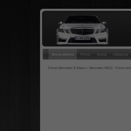
Strona główna
Pomoc
Szukaj
Zaloguj się
Forum Mercedes E-Klasa
»
Mercedes W212 - Forum tec