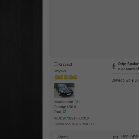
Odp: Spalan
Krzyszf
«
Odpowiedź 
Inżynier
Dlatego wolę Die
Wiadomości: 281
Pomógł +20/-0
Płeć:
WDD2073221F060310
Samochód: w 207 350 CDI
Odp: Spal
Remi