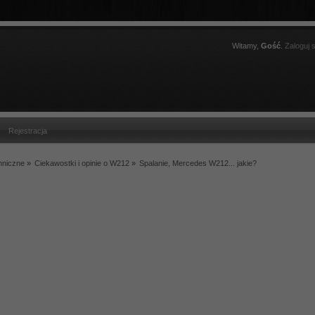
Witamy,
Gość
.
Zaloguj s
Rejestracja
hniczne
»
Ciekawostki i opinie o W212
»
Spalanie, Mercedes W212... jakie?