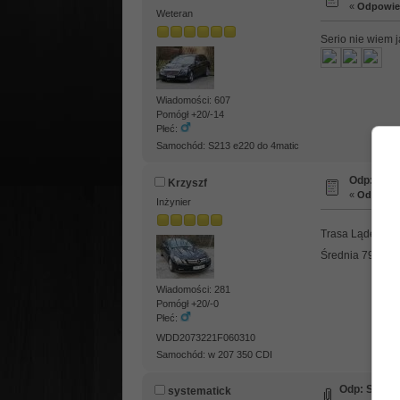
«
Odpowied
Weteran
Serio nie wiem j
Wiadomości: 607
Pomógł +20/-14
Płeć:
Samochód: S213 e220 do 4matic
Odp: Spal
Krzyszf
«
Odpowied
Inżynier
Trasa Lądek Zdr
Średnia 79 km/g
Wiadomości: 281
Pomógł +20/-0
Płeć:
WDD2073221F060310
Samochód: w 207 350 CDI
Odp: Spalan
systematick