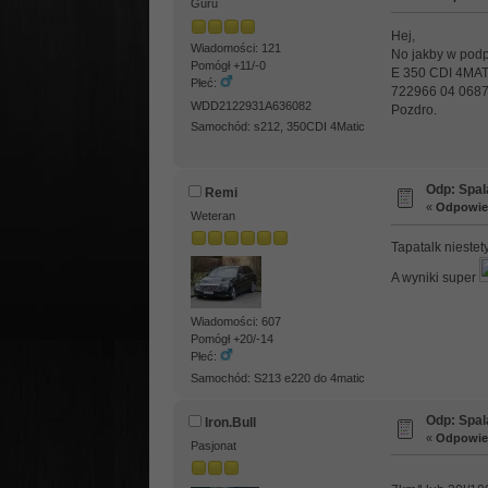
Guru
Hej,
Wiadomości: 121
No jakby w podp
Pomógł +11/-0
E 350 CDI 4MA
Płeć:
722966 04 06879
WDD2122931A636082
Pozdro.
Samochód: s212, 350CDI 4Matic
Odp: Spal
Remi
«
Odpowied
Weteran
Tapatalk niestety
A wyniki super
Wiadomości: 607
Pomógł +20/-14
Płeć:
Samochód: S213 e220 do 4matic
Odp: Spal
Iron.Bull
«
Odpowied
Pasjonat