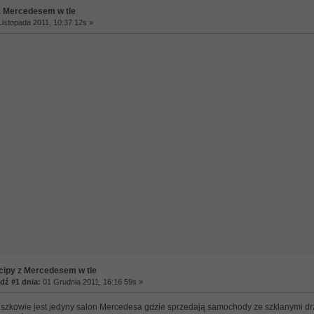
z Mercedesem w tle
istopada 2011, 10:37 12s »
ipy z Mercedesem w tle
ź #1 dnia:
01 Grudnia 2011, 16:16 59s »
uszkowie jest jedyny salon Mercedesa gdzie sprzedają samochody ze szklanymi dr