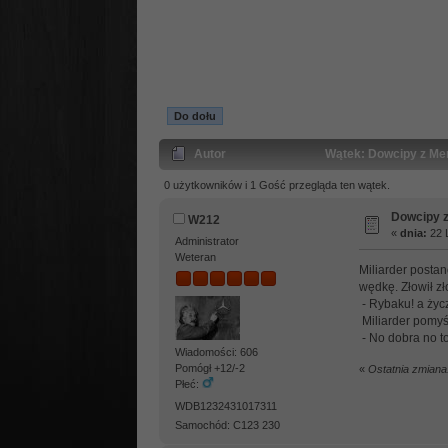
Do dołu
Autor
Wątek: Dowcipy z Mer
0 użytkowników i 1 Gość przegląda ten wątek.
Dowcipy 
W212
«
dnia:
22 L
Administrator
Weteran
Miliarder posta
wędkę. Złowił zł
- Rybaku! a życ
Miliarder pomyśl
- No dobra no 
Wiadomości: 606
Pomógł +12/-2
«
Ostatnia zmiana
Płeć:
WDB1232431017311
Samochód: C123 230