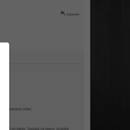
Zapisane
dek spokojnie mówi:
adzi ich do parku. Siadają na ławce, dziadek