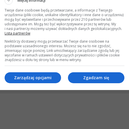
Więcej informacji
osiężną lampę, pociera i pojawia się dżin. Dziadek do niego:
ry-miga herbatę i pierniczki dla tych dżentelmenów i dla mnie.
Twoje dane osobowe będą przetwarzane, a informacje z Twojego
anie! - odpowiedział dżin i rzeczywiście, z powietrza zmaterializował się stolik, z
urządzenia (pliki cookie, unikalne identyfikatory i inne dane o urządzeniu)
tymi szczękami,po chwili jeden się pozbierał i mówi
mogą być wyświetlane i przechowywane przez 210 partnerów lub
daj nam tę lampę.
udostępniane im. Mogą też być wykorzystywane przez tę witrynę. My
i nasi partnerzy możemy używać dokładnych danych geolokalizacyjnych.
Lista partnerów
dziesięć tysięcy baksów!
nie sprzedam!
Niektórzy dostawcy mogą przetwarzać Twoje dane osobowe na
sięcy!
podstawie uzasadnionego interesu. Możesz się na to nie zgodzić,
kupili lampę za ćwierć miliona. Dziadek sobie poszedł z powrotem do samochodu 
zmieniając opcje poniżej. Link umożliwiający zarządzanie zgodą lub jej
 na to:
wycofanie w ramach ustawień dotyczących prywatności i plików cookie
 ja tu jestem szefem. Masz nam zaraz zorganizować dziesięć milionów baksów na po
znajdziesz u dołu tej strony lub w menu witryny.
wy jaśnie panie, ale ja się specjalizuję tylko w herbacie i pierniczkach...
: 20 Kwietnia 2016, 07:24 24s wysłana przez W212
»
Zarządzaj opcjami
Zgadzam się
ipy z Mercedesem w tle
ź #2 dnia:
26 Lipca 2012, 15:08 23s »