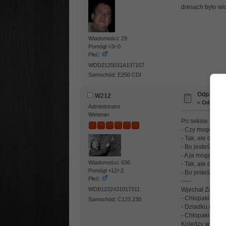
dresach było w
Wiadomości: 29
Pomógł +3/-0
Płeć:
WDD2120031A137157
Samochód: E250 CDI
Odp: Dowc
W212
«
Odpowied
Administrator
Weteran
Po seksie mężcz
- Czy mogę do 
- Tak, ale dlacz
- Bo jesteś moją
- A ja mogę do 
Wiadomości: 606
- Tak, ale dlacz
Pomógł +12/-2
- Bo jesteś moim
Płeć:
-----
Wjechał Zaporoż
WDB1232431017311
- Chłopaki,po co
Samochód: C123 230
- Dziadku,waria
- Chłopaki, szan
Koledzy wymienil