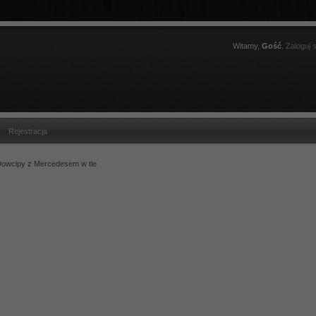
Witamy,
Gość
.
Zaloguj s
Rejestracja
owcipy z Mercedesem w tle