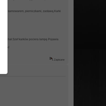
 obrusem, samowarem, pierniczkami, zastawą.Karki
i odjechał.Szef karków pociera lampę.Pojawia
czątek!
Zapisane