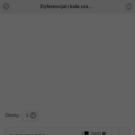
Dyferencjał i koła oraz przeniesienie napędu - Forum Mercedes E-Klasa
Strony:
1
3
34643