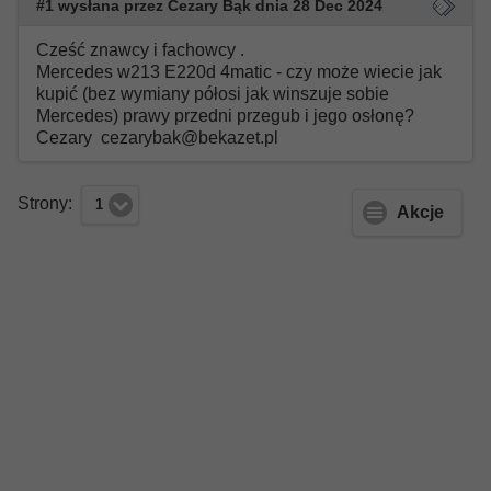
#1 wysłana przez Cezary Bąk dnia 28 Dec 2024
Cześć znawcy i fachowcy .
Mercedes w213 E220d 4matic - czy może wiecie jak
kupić (bez wymiany półosi jak winszuje sobie
Mercedes) prawy przedni przegub i jego osłonę?
Cezary cezarybak@bekazet.pl
Strony:
1
Akcje