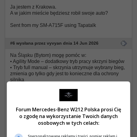
Ja jestem z Krakowa.
A w jakim mieście będziesz robił swoje auto?
Sent from my SM-A715F using Tapatalk
#6 wysłana przez vyvyan dnia 14 Jun 2026
Na Śląsku (Bytom) mogę pomóc w:
• Agility Mode – dodatkowy tryb pracy skrzyni biegów
• Tryb full manual – skrzynia utrzymuje wybrany bieg,
zmienia go tylko gdy jest to konieczne dla ochrony
silnika
• Zapamiętywanie ostatnio wybranego trybu skrzyni
po uruchomieniu auta
• Zamykanie klapy bagażnika z pilota
• Wyświetlanie ilości paliwa w litrach
Forum Mercedes-Benz W212 Polska prosi Cię
• Wyłączenie przypomnienia o niezapiętych pasach
o zgodę na wykorzystanie Twoich danych
• Dodatkowe ustawienia nawiewów
osobowych w tych celach:
i jeżeli sprzętowo samochód ogarnie to bajer, który mi
sprawił największą frajdę (na równi z Agility) -
Adaptacyjne Światła Drogowe.
Spersonalizowane reklamy i treści, pomiar reklam i