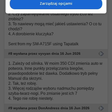
Zarządzaj opcjami
1. Czym charakteryzuje się agility mode?
2. Czy zapamiętywanie ostatniego trybu Eco też
zrobisz?
3. To nawiewy mogą mieć jakieś ustawienia? O co tu
chodzi?
4. A dorobienie kluczyka?
Sent from my SM-A715F using Tapatalk
#8 wysłana przez vyvyan dnia 16 Jun 2026
1. Zależy od silnika. W moim 350 CDI zmienia auto w
potwora. Inne punkty przełączania biegów,
prawdopodobnie też dawka. Dodatkowo tryb pełny
Manual dla skrzyni.
2. Tak, też robię.
3. Więcej rodzajów wyboru nadmuchu pomiędzy
szyba-twarz-nogi. Po zmianie jest ich 7
4. Tego nie robię niestety.
#9 wysłana przez DonAndress dnia 16 Jun 2026