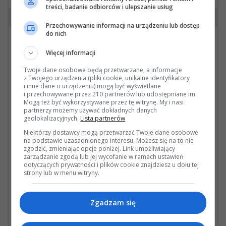
treści, badanie odbiorców i ulepszanie usług
#7 wysłana przez DonAndress dnia 14 Jun 2026
Przechowywanie informacji na urządzeniu lub dostęp
do nich
Cytat: vyvyan w 14 Czerwca 2026, 19:07 37s
Więcej informacji
Na Śląsku (Bytom) mogę pomóc w:
• Agility Mode – dodatkowy tryb pracy
Twoje dane osobowe będą przetwarzane, a informacje
skrzyni biegów
z Twojego urządzenia (pliki cookie, unikalne identyfikatory
• Tryb full manual – skrzynia utrzymuje
i inne dane o urządzeniu) mogą być wyświetlane
i przechowywane przez 210 partnerów lub udostępniane im.
wybrany bieg, zmienia go tylko gdy jest to
Mogą też być wykorzystywane przez tę witrynę. My i nasi
konieczne dla ochrony silnika
partnerzy możemy używać dokładnych danych
• Zapamiętywanie ostatnio wybranego
geolokalizacyjnych.
Lista partnerów
trybu skrzyni po uruchomieniu auta
Niektórzy dostawcy mogą przetwarzać Twoje dane osobowe
• Zamykanie klapy bagażnika z pilota
na podstawie uzasadnionego interesu. Możesz się na to nie
• Wyświetlanie ilości paliwa w litrach
zgodzić, zmieniając opcje poniżej. Link umożliwiający
• Wyłączenie przypomnienia o
zarządzanie zgodą lub jej wycofanie w ramach ustawień
dotyczących prywatności i plików cookie znajdziesz u dołu tej
niezapiętych pasach
strony lub w menu witryny.
• Dodatkowe ustawienia nawiewów
i jeżeli sprzętowo samochód ogarnie to
bajer, który mi sprawił największą frajdę
Zgadzam się
(na równi z Agility) - Adaptacyjne Światła
Drogowe.