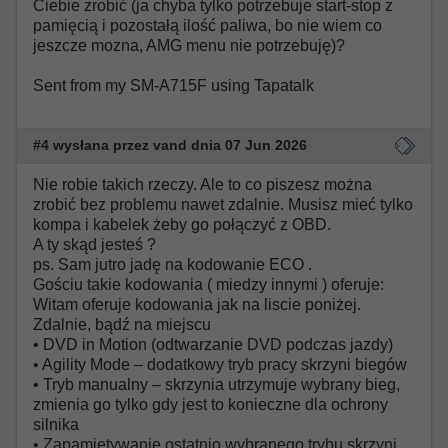
Ciebie zrobić (ja chyba tylko potrzebuje start-stop z
pamięcią i pozostałą ilość paliwa, bo nie wiem co
jeszcze mozna, AMG menu nie potrzebuję)?
Sent from my SM-A715F using Tapatalk
#4 wysłana przez vand dnia 07 Jun 2026
Nie robie takich rzeczy. Ale to co piszesz można
zrobić bez problemu nawet zdalnie. Musisz mieć tylko
kompa i kabelek żeby go połączyć z OBD.
A ty skąd jesteś ?
ps. Sam jutro jadę na kodowanie ECO .
Gościu takie kodowania ( miedzy innymi ) oferuje:
Witam oferuje kodowania jak na liscie poniżej.
Zdalnie, bądź na miejscu
• DVD in Motion (odtwarzanie DVD podczas jazdy)
• Agility Mode – dodatkowy tryb pracy skrzyni biegów
• Tryb manualny – skrzynia utrzymuje wybrany bieg,
zmienia go tylko gdy jest to konieczne dla ochrony
silnika
• Zapamiętywanie ostatnio wybranego trybu skrzyni