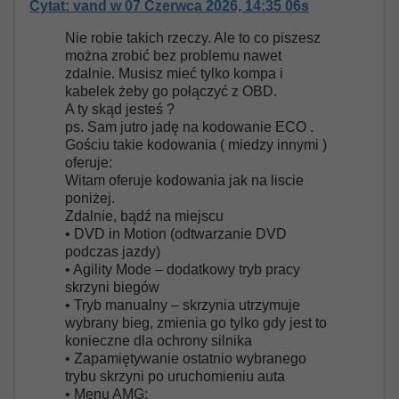
Cytat: vand w 07 Czerwca 2026, 14:35 06s
Nie robie takich rzeczy. Ale to co piszesz
można zrobić bez problemu nawet
zdalnie. Musisz mieć tylko kompa i
kabelek żeby go połączyć z OBD.
A ty skąd jesteś ?
ps. Sam jutro jadę na kodowanie ECO .
Gościu takie kodowania ( miedzy innymi )
oferuje:
Witam oferuje kodowania jak na liscie
poniżej.
Zdalnie, bądź na miejscu
• DVD in Motion (odtwarzanie DVD
podczas jazdy)
• Agility Mode – dodatkowy tryb pracy
skrzyni biegów
• Tryb manualny – skrzynia utrzymuje
wybrany bieg, zmienia go tylko gdy jest to
konieczne dla ochrony silnika
• Zapamiętywanie ostatnio wybranego
trybu skrzyni po uruchomieniu auta
• Menu AMG: