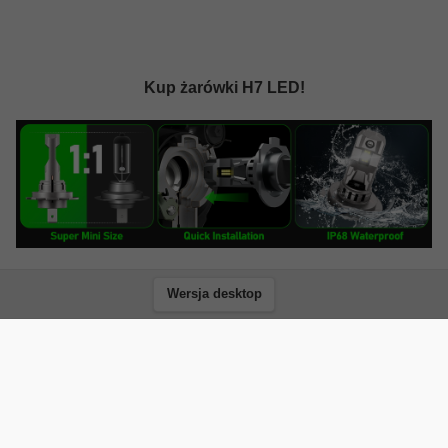
Kup żarówki H7 LED!
Wersja desktop