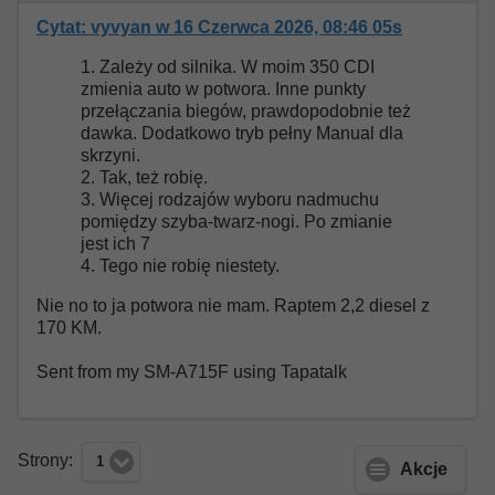
Cytat: vyvyan w 16 Czerwca 2026, 08:46 05s
1. Zależy od silnika. W moim 350 CDI
zmienia auto w potwora. Inne punkty
przełączania biegów, prawdopodobnie też
dawka. Dodatkowo tryb pełny Manual dla
skrzyni.
2. Tak, też robię.
3. Więcej rodzajów wyboru nadmuchu
pomiędzy szyba-twarz-nogi. Po zmianie
jest ich 7
4. Tego nie robię niestety.
Nie no to ja potwora nie mam. Raptem 2,2 diesel z
170 KM.
Sent from my SM-A715F using Tapatalk
Strony:
1
Akcje