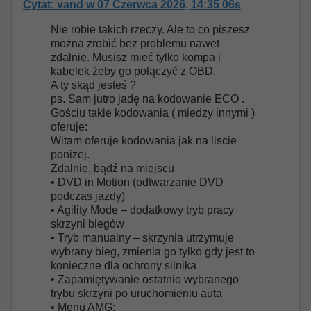
Cytat: vand w 07 Czerwca 2026, 14:35 06s
Nie robie takich rzeczy. Ale to co piszesz
można zrobić bez problemu nawet
zdalnie. Musisz mieć tylko kompa i
kabelek żeby go połączyć z OBD.
A ty skąd jesteś ?
ps. Sam jutro jadę na kodowanie ECO .
Gościu takie kodowania ( miedzy innymi )
oferuje:
Witam oferuje kodowania jak na liscie
poniżej.
Zdalnie, bądź na miejscu
• DVD in Motion (odtwarzanie DVD
podczas jazdy)
• Agility Mode – dodatkowy tryb pracy
skrzyni biegów
• Tryb manualny – skrzynia utrzymuje
wybrany bieg, zmienia go tylko gdy jest to
konieczne dla ochrony silnika
• Zapamiętywanie ostatnio wybranego
trybu skrzyni po uruchomieniu auta
• Menu AMG: