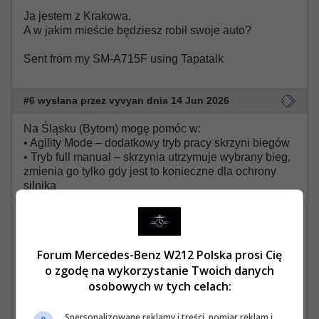
Ja jestem z Krakowa.
A w jakim mieście będziesz robił swoje auto?
Sent from my SM-A715F using Tapatalk
#6 wysłana przez vyvyan dnia 14 Jun 2026
Na Śląsku (Bytom) mogę pomóc w:
• Agility Mode – dodatkowy tryb pracy skrzyni biegów
• Tryb full manual – skrzynia utrzymuje wybrany bieg,
zmienia go tylko gdy jest to konieczne dla ochrony
silnika
• Zapamiętywanie ostatnio wybranego trybu skrzyni
po uruchomieniu auta
• Zamykanie klapy bagażnika z pilota
• Wyświetlanie ilości paliwa w litrach
Forum Mercedes-Benz W212 Polska prosi Cię
• Wyłączenie przypomnienia o niezapiętych pasach
o zgodę na wykorzystanie Twoich danych
• Dodatkowe ustawienia nawiewów
osobowych w tych celach:
i jeżeli sprzętowo samochód ogarnie to bajer, który mi
sprawił największą frajdę (na równi z Agility) -
Adaptacyjne Światła Drogowe.
Spersonalizowane reklamy i treści, pomiar reklam i