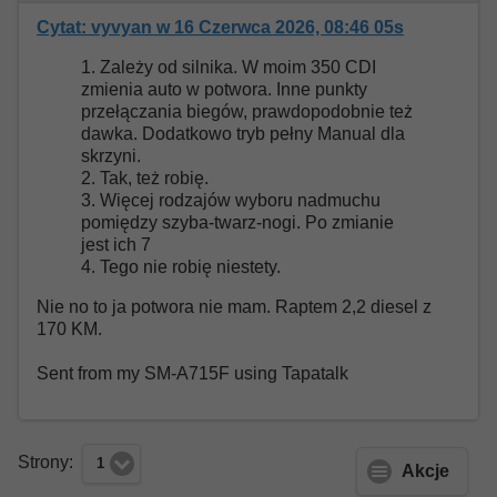
Cytat: vyvyan w 16 Czerwca 2026, 08:46 05s
1. Zależy od silnika. W moim 350 CDI
zmienia auto w potwora. Inne punkty
przełączania biegów, prawdopodobnie też
dawka. Dodatkowo tryb pełny Manual dla
skrzyni.
2. Tak, też robię.
3. Więcej rodzajów wyboru nadmuchu
pomiędzy szyba-twarz-nogi. Po zmianie
jest ich 7
4. Tego nie robię niestety.
Nie no to ja potwora nie mam. Raptem 2,2 diesel z
170 KM.
Sent from my SM-A715F using Tapatalk
Strony:
1
Akcje