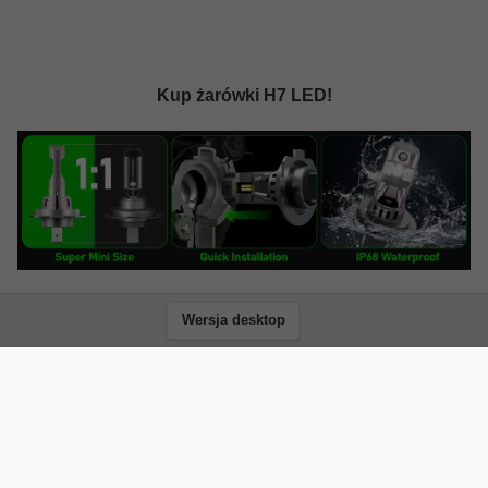
Kup żarówki H7 LED!
Wersja desktop