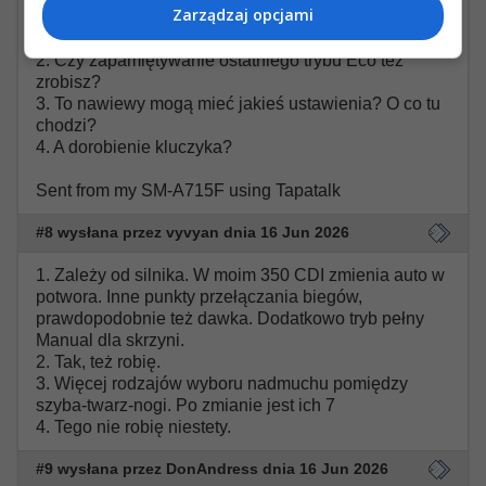
Zarządzaj opcjami
1. Czym charakteryzuje się agility mode?
2. Czy zapamiętywanie ostatniego trybu Eco też
zrobisz?
3. To nawiewy mogą mieć jakieś ustawienia? O co tu
chodzi?
4. A dorobienie kluczyka?
Sent from my SM-A715F using Tapatalk
#8 wysłana przez vyvyan dnia 16 Jun 2026
1. Zależy od silnika. W moim 350 CDI zmienia auto w
potwora. Inne punkty przełączania biegów,
prawdopodobnie też dawka. Dodatkowo tryb pełny
Manual dla skrzyni.
2. Tak, też robię.
3. Więcej rodzajów wyboru nadmuchu pomiędzy
szyba-twarz-nogi. Po zmianie jest ich 7
4. Tego nie robię niestety.
#9 wysłana przez DonAndress dnia 16 Jun 2026