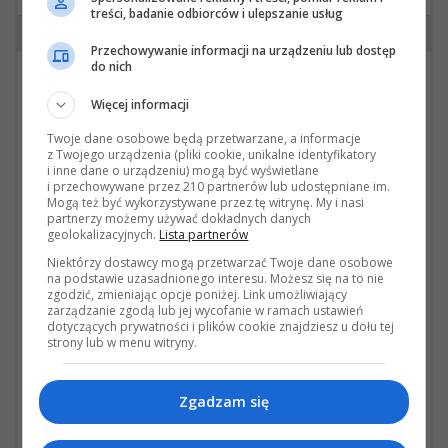
treści, badanie odbiorców i ulepszanie usług
#7 wysłana przez DonAndress dnia 14 Jun 2026
Przechowywanie informacji na urządzeniu lub dostęp
do nich
Cytat: vyvyan w 14 Czerwca 2026, 19:07 37s
Więcej informacji
Na Śląsku (Bytom) mogę pomóc w:
• Agility Mode – dodatkowy tryb pracy
Twoje dane osobowe będą przetwarzane, a informacje
skrzyni biegów
z Twojego urządzenia (pliki cookie, unikalne identyfikatory
• Tryb full manual – skrzynia utrzymuje
i inne dane o urządzeniu) mogą być wyświetlane
i przechowywane przez 210 partnerów lub udostępniane im.
wybrany bieg, zmienia go tylko gdy jest to
Mogą też być wykorzystywane przez tę witrynę. My i nasi
konieczne dla ochrony silnika
partnerzy możemy używać dokładnych danych
• Zapamiętywanie ostatnio wybranego
geolokalizacyjnych.
Lista partnerów
trybu skrzyni po uruchomieniu auta
Niektórzy dostawcy mogą przetwarzać Twoje dane osobowe
• Zamykanie klapy bagażnika z pilota
na podstawie uzasadnionego interesu. Możesz się na to nie
• Wyświetlanie ilości paliwa w litrach
zgodzić, zmieniając opcje poniżej. Link umożliwiający
• Wyłączenie przypomnienia o
zarządzanie zgodą lub jej wycofanie w ramach ustawień
dotyczących prywatności i plików cookie znajdziesz u dołu tej
niezapiętych pasach
strony lub w menu witryny.
• Dodatkowe ustawienia nawiewów
i jeżeli sprzętowo samochód ogarnie to
bajer, który mi sprawił największą frajdę
Zgadzam się
(na równi z Agility) - Adaptacyjne Światła
Drogowe.