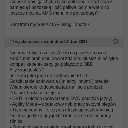
Ciebie zrobić (ja chyba tylko potrzebuje start-stop z
pamięcią i pozostałą ilość paliwa, bo nie wiem co
jeszcze mozna, AMG menu nie potrzebuję)?
Sent from my SM-A715F using Tapatalk
#4 wysłana przez vand dnia 07 Jun 2026
Nie robie takich rzeczy. Ale to co piszesz można
zrobić bez problemu nawet zdalnie. Musisz mieć tylko
kompa i kabelek żeby go połączyć z OBD.
A ty skąd jesteś ?
ps. Sam jutro jadę na kodowanie ECO .
Gościu takie kodowania ( miedzy innymi ) oferuje:
Witam oferuje kodowania jak na liscie poniżej.
Zdalnie, bądź na miejscu
• DVD in Motion (odtwarzanie DVD podczas jazdy)
• Agility Mode – dodatkowy tryb pracy skrzyni biegów
• Tryb manualny – skrzynia utrzymuje wybrany bieg,
zmienia go tylko gdy jest to konieczne dla ochrony
silnika
• Zapamiętywanie ostatnio wybranego trybu skrzyni