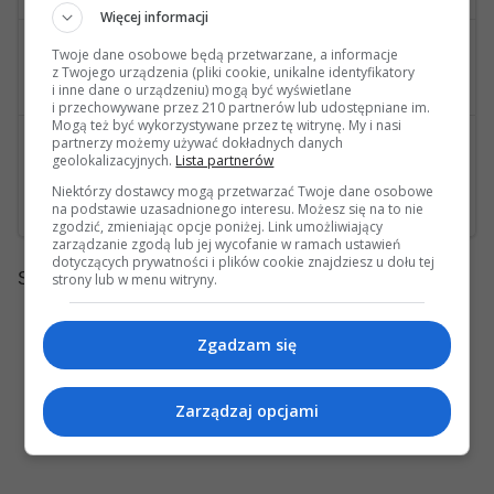
Więcej informacji
0
55192
wysłana przez vand
Twoje dane osobowe będą przetwarzane, a informacje
z Twojego urządzenia (pliki cookie, unikalne identyfikatory
Kamery 360
i inne dane o urządzeniu) mogą być wyświetlane
i przechowywane przez 210 partnerów lub udostępniane im.
Mogą też być wykorzystywane przez tę witrynę. My i nasi
8
54571
partnerzy możemy używać dokładnych danych
wysłana przez Knoppers
geolokalizacyjnych.
Lista partnerów
Brak klaksonu
Niektórzy dostawcy mogą przetwarzać Twoje dane osobowe
Ostatnia wiadomość: 07 Kwietnia 2025, 08:06 08s wysłana przez Lukasz84j
na podstawie uzasadnionego interesu. Możesz się na to nie
zgodzić, zmieniając opcje poniżej. Link umożliwiający
zarządzanie zgodą lub jej wycofanie w ramach ustawień
dotyczących prywatności i plików cookie znajdziesz u dołu tej
Strony:
strony lub w menu witryny.
1
Zgadzam się
Zarządzaj opcjami