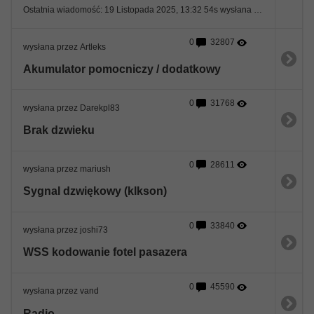
Ostatnia wiadomość: 19 Listopada 2025, 13:32 54s wysłana przez vand
0
32807
wysłana przez Artleks
Akumulator pomocniczy / dodatkowy
0
31768
wysłana przez Darekpl83
Brak dzwieku
0
28611
wysłana przez mariush
Sygnal dzwiękowy (klkson)
0
33840
wysłana przez joshi73
WSS kodowanie fotel pasazera
0
45590
wysłana przez vand
Radio