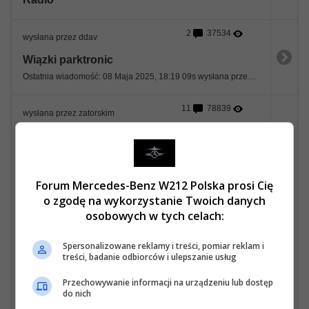
2
37534
wysłana przez ddav
Wiązki parktronic
Ostatnia wiadomość: 08 Maja 2025, 18:19 09s wysłana przez ddav
11
78839
wysłana przez zatorskim
Większy ekran
Ostatnia wiadomość: 23 Kwietnia 2025, 22:37 13s wysłana przez zatorskim
Forum Mercedes-Benz W212 Polska prosi Cię
7
40896
wysłana przez Lukasz84j
o zgodę na wykorzystanie Twoich danych
Nie działa jedno światło do jazdy dziennej
osobowych w tych celach:
Ostatnia wiadomość: 12 Kwietnia 2025, 20:49 11s wysłana przez Lukasz84j
Spersonalizowane reklamy i treści, pomiar reklam i
treści, badanie odbiorców i ulepszanie usług
1
29198
wysłana przez piotrasta
Przechowywanie informacji na urządzeniu lub dostęp
Stacyjka problem
do nich
Ostatnia wiadomość: 11 Kwietnia 2025, 23:18 15s wysłana przez vand