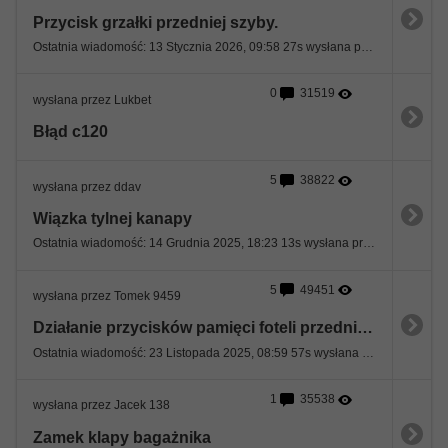
Przycisk grzałki przedniej szyby.
Ostatnia wiadomość: 13 Stycznia 2026, 09:58 27s wysłana przez W212
0
31519
wysłana przez Lukbet
Błąd c120
5
38822
wysłana przez ddav
Wiązka tylnej kanapy
Ostatnia wiadomość: 14 Grudnia 2025, 18:23 13s wysłana przez ddav
5
49451
wysłana przez Tomek 9459
Działanie przycisków pamięci foteli przednich.
Ostatnia wiadomość: 23 Listopada 2025, 08:59 57s wysłana przez Remi
1
35538
wysłana przez Jacek 138
Zamek klapy bagażnika