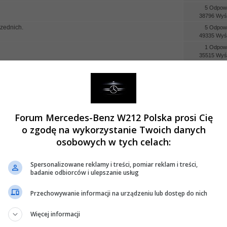
5 Odpowi
38796 Wyśw
rzednich.
5 Odpowi
49335 Wyśw
1 Odpowi
35515 Wyśw
0 Odpowi
32755 Wyśw
0 Odpowi
31740 Wyśw
0 Odpowi
Forum Mercedes-Benz W212 Polska prosi Cię
28538 Wyśw
0 Odpowi
o zgodę na wykorzystanie Twoich danych
33816 Wyśw
osobowych w tych celach:
0 Odpowi
45563 Wyśw
Spersonalizowane reklamy i treści, pomiar reklam i treści,
2 Odpowi
badanie odbiorców i ulepszanie usług
37496 Wyśw
11 Odpow
Przechowywanie informacji na urządzeniu lub dostęp do nich
78780 Wyśw
ennej
7 Odpowi
Więcej informacji
40859 Wyśw
1 Odpowi