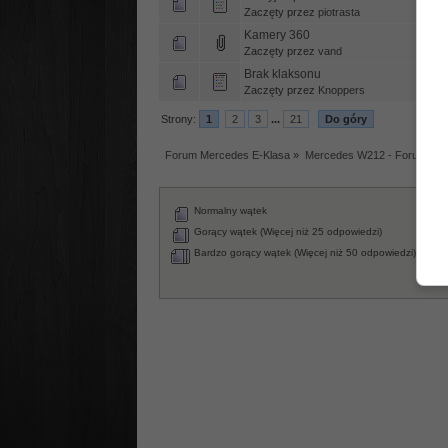
Zaczęty przez
piotrasta
Kamery 360
Zaczęty przez
vand
Brak klaksonu
Zaczęty przez
Knoppers
Strony:
1
2
3
...
21
Do góry
Forum Mercedes E-Klasa
»
Mercedes W212 - Forum tec
Normalny wątek
Za
Wąt
Gorący wątek (Więcej niż 25 odpowiedzi)
An
Bardzo gorący wątek (Więcej niż 50 odpowiedzi)