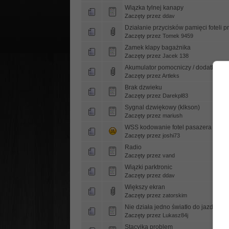
Wiązka tylnej kanapy
Zaczęty przez
ddav
Działanie przycisków pamięci foteli p
Zaczęty przez
Tomek 9459
Zamek klapy bagażnika
Zaczęty przez
Jacek 138
Akumulator pomocniczy / dodatkowy
Zaczęty przez
Artleks
Brak dzwieku
Zaczęty przez
Darekpl83
Sygnal dzwiękowy (klkson)
Zaczęty przez
mariush
WSS kodowanie fotel pasazera
Zaczęty przez
joshi73
Radio
Zaczęty przez
vand
Wiązki parktronic
Zaczęty przez
ddav
Większy ekran
Zaczęty przez
zatorskim
Nie działa jedno światło do jazdy dzi
Zaczęty przez
Lukasz84j
Stacyjka problem