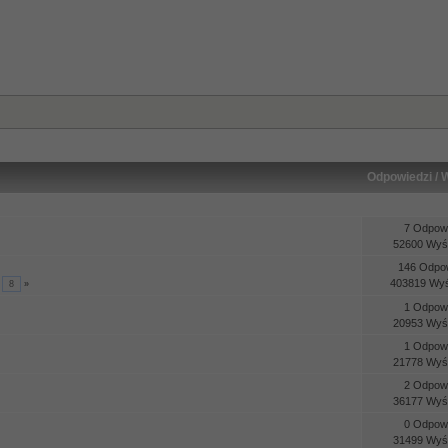
Odpowiedzi
/
W
7 Odpowi
52600 Wyśw
146 Odpo
403819 Wyś
.
8
»
1 Odpowi
20953 Wyśw
1 Odpowi
21778 Wyśw
2 Odpowi
36177 Wyśw
0 Odpowi
31499 Wyśw