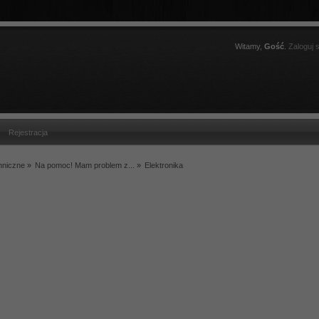
Witamy,
Gość
.
Zaloguj s
Rejestracja
hniczne
»
Na pomoc! Mam problem z...
»
Elektronika