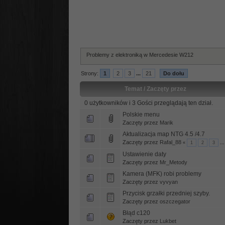
Problemy z elektroniką w Mercedesie W212
Strony:
1
2
3
...
21
Do dołu
Temat
/
Zaczęty przez
0 użytkowników i 3 Gości przeglądają ten dział.
Polskie menu
Zaczęty przez
Marik
Aktualizacja map NTG 4.5 /4.7
Zaczęty przez
Rafal_88
«
1
2
3
..
Ustawienie daty
Zaczęty przez
Mr_Metody
Kamera (MFK) robi problemy
Zaczęty przez
vyvyan
Przycisk grzałki przedniej szyby.
Zaczęty przez
oszczegator
Błąd c120
Zaczęty przez
Lukbet