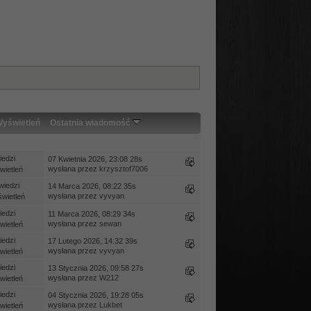
yświetleń
Ostatnia wiadomość
edzi
07 Kwietnia 2026, 23:08 28s
wysłana przez
krzysztof7006
ietleń
wiedzi
14 Marca 2026, 08:22 35s
wysłana przez
vyvyan
wietleń
edzi
11 Marca 2026, 08:29 34s
wysłana przez
sewan
ietleń
edzi
17 Lutego 2026, 14:32 39s
wysłana przez
vyvyan
ietleń
edzi
13 Stycznia 2026, 09:58 27s
wysłana przez
W212
ietleń
edzi
04 Stycznia 2026, 19:28 05s
wysłana przez
Lukbet
ietleń