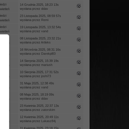
edzi
14 Grudnia 2025, 18:23 13s
wysłana przez
ddav
ietleń
edzi
23 Listopada 2025, 08:59 57s
wysłana przez
Remi
ietleń
edzi
19 Listopada 2025, 13:32 54s
wysłana przez
vand
ietleń
edzi
08 Listopada 2025, 23:32 21s
wysłana przez
Artleks
ietleń
edzi
16 Września 2025, 08:31 16s
wysłana przez
Darekpl83
ietleń
edzi
14 Sierpnia 2025, 15:39 19s
wysłana przez
mariush
ietleń
edzi
10 Sierpnia 2025, 17:31 52s
wysłana przez
joshi73
ietleń
edzi
31 Maja 2025, 12:38 49s
wysłana przez
vand
ietleń
edzi
08 Maja 2025, 18:19 09s
wysłana przez
ddav
ietleń
iedzi
23 Kwietnia 2025, 22:37 13s
wysłana przez
zatorskim
ietleń
edzi
12 Kwietnia 2025, 20:49 11s
wysłana przez
Lukasz84j
ietleń
edzi
11 Kwietnia 2025, 23:18 15s