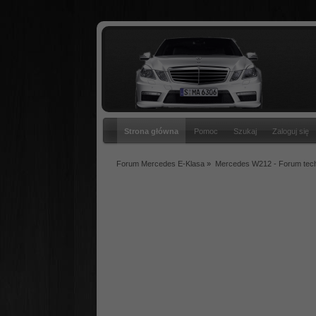
Strona główna
Pomoc
Szukaj
Zaloguj się
Forum Mercedes E-Klasa
»
Mercedes W212 - Forum tec