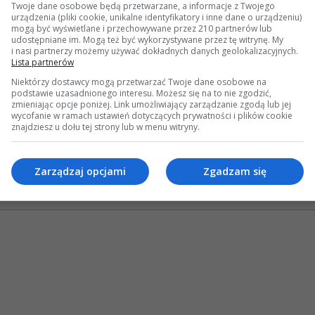
Twoje dane osobowe będą przetwarzane, a informacje z Twojego
29167 Wyśw
urządzenia (pliki cookie, unikalne identyfikatory i inne dane o urządzeniu)
0 Odpowi
mogą być wyświetlane i przechowywane przez 210 partnerów lub
55169 Wyśw
udostępniane im. Mogą też być wykorzystywane przez tę witrynę. My
i nasi partnerzy możemy używać dokładnych danych geolokalizacyjnych.
8 Odpowi
Lista partnerów
54536 Wyśw
Niektórzy dostawcy mogą przetwarzać Twoje dane osobowe na
podstawie uzasadnionego interesu. Możesz się na to nie zgodzić,
zmieniając opcje poniżej. Link umożliwiający zarządzanie zgodą lub jej
hniczne
»
Na pomoc! Mam problem z...
»
Elektronika
wycofanie w ramach ustawień dotyczących prywatności i plików cookie
znajdziesz u dołu tej strony lub w menu witryny.
mknięty wątek
ek przyklejony
Zarządzaj opcjami
Zgadzam się
kieta