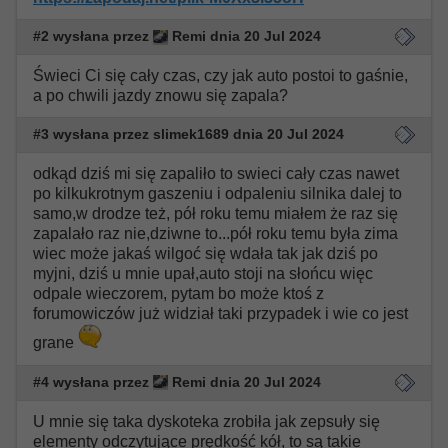
#2 wysłana przez
Remi dnia 20 Jul 2024
Świeci Ci się cały czas, czy jak auto postoi to gaśnie,
a po chwili jazdy znowu się zapala?
#3 wysłana przez slimek1689 dnia 20 Jul 2024
odkąd dziś mi się zapaliło to swieci cały czas nawet
po kilkukrotnym gaszeniu i odpaleniu silnika dalej to
samo,w drodze też, pół roku temu miałem że raz się
zapalało raz nie,dziwne to...pół roku temu była zima
wiec może jakaś wilgoć się wdała tak jak dziś po
myjni, dziś u mnie upał,auto stoji na słońcu więc
odpale wieczorem, pytam bo może ktoś z
forumowiczów już widział taki przypadek i wie co jest
grane
#4 wysłana przez
Remi dnia 20 Jul 2024
U mnie się taka dyskoteka zrobiła jak zepsuły się
elementy odczytujące prędkość kół, to są takie