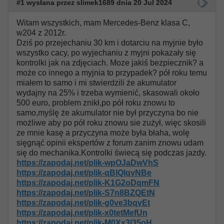
#1 wysłana przez slimek1689 dnia 20 Jul 2024
Witam wszystkich, mam Mercedes-Benz klasa C,
w204 z 2012r.
Dziś po przejechaniu 30 km i dotarciu na myjnie było
wszystko cacy, po wyjechaniu z myjni pokazały się
kontrolki jak na zdjęciach. Moze jakiś bezpiecznik? a
może co innego a myjnia to przypadek? pół roku temu
miałem to samo i mi stwierdzili że akumulator
wydajny na 25% i trzeba wymienić, skasowali około
500 euro, problem znikł,po pół roku znowu to
samo,myślę że akumulator nie był przyczyna bo nie
możliwe aby po pół roku znowu sie zużył, więc skosili
ze mnie kasę a przyczyna może była błaha, wolę
sięgnąć opinii ekspertów z forum zanim znowu udam
się do mechanika.Kontrolki świecą się podczas jazdy.
https://zapodaj.net/plik-wpOJaDwVhS
https://zapodaj.net/plik-qBlQlqvNBe
https://zapodaj.net/plik-K1G2oDqmFN
https://zapodaj.net/plik-S7n8BZQEtN
https://zapodaj.net/plik-g0ve3bqvEt
https://zapodaj.net/plik-x0tetMefUn
https://zapodaj.net/plik-M0Xx3l35oH