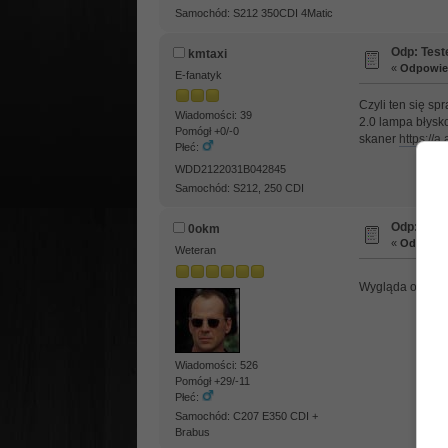
Samochód: S212 350CDI 4Matic
Odp: Test
kmtaxi
«
Odpowied
E-fanatyk
Czyli ten się s
Wiadomości: 39
2.0 lampa błys
Pomógł +0/-0
skaner
https://
Płeć:
WDD2122031B042845
Samochód: S212, 250 CDI
Odp: Test
0okm
«
Odpowied
Weteran
Wygląda ok. Pota
Wiadomości: 526
Pomógł +29/-11
Płeć:
Samochód: C207 E350 CDI +
Brabus