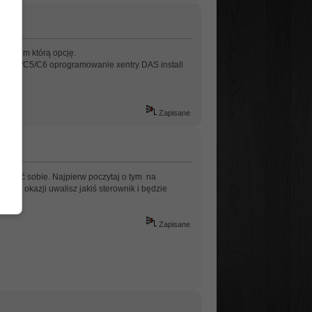
ie wiem którą opcję.
d C4/C5/C6 oprogramowanie xentry DAS install
Zapisane
 odpuść sobie. Najpierw poczytaj o tym na
szej okazji uwalisz jakiś sterownik i będzie
Zapisane