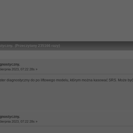
styczny. (Przeczytany 235166 razy)
agnostyczny.
ierpnia 2023, 07:22 28s »
tester diagnostyczny do po liftowego modelu, którym można kasować SRS. Może być 
agnostyczny.
ierpnia 2023, 07:22 28s »