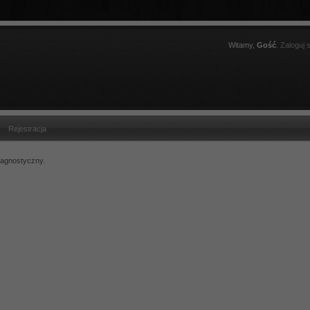
Witamy,
Gość
.
Zaloguj s
Rejestracja
iagnostyczny.