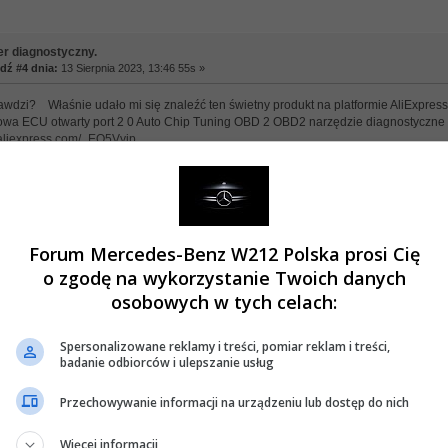
er diagnostyczny.
ź #4 dnia:
13 Sierpnia 2023, 13:46 55s »
prawdzi? Właśnie udało mi się znaleźć ten świetny produkt na platformie AliExpre
kowa ECU otwarty port 2 0 Auto Chip Tuning OBD 2 OBD2 narzędzie diagnostycz
a.aliexpress.com/_EQ5Vyjp
er diagnostyczny.
ź #5 dnia:
14 Sierpnia 2023, 08:45 49s »
Forum Mercedes-Benz W212 Polska prosi Cię
o zgodę na wykorzystanie Twoich danych
niały...
osobowych w tych celach:
Spersonalizowane reklamy i treści, pomiar reklam i treści,
badanie odbiorców i ulepszanie usług
Przechowywanie informacji na urządzeniu lub dostęp do nich
Więcej informacji