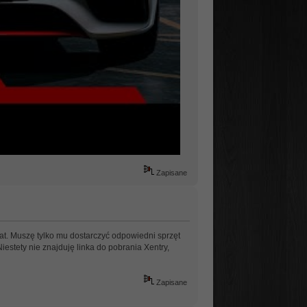
Zapisane
at. Muszę tylko mu dostarczyć odpowiedni sprzęt
estety nie znajduję linka do pobrania Xentry,
Zapisane