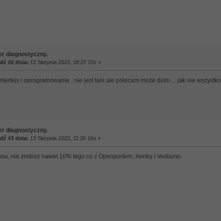
er diagnostyczny.
ź #2 dnia:
12 Sierpnia 2023, 18:27 22s »
nterfejs i oprogramowanie , nie jest tani ale polecam może dużo ... jak nie wszystk
er diagnostyczny.
ź #3 dnia:
13 Sierpnia 2023, 11:26 16s »
su, nie zrobisz nawet 10% tego co z Openportem, Xentry i Vediamo.