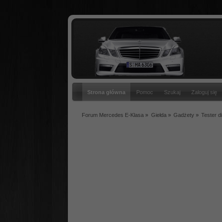
Strona główna
Pomoc
Szukaj
Zaloguj się
Forum Mercedes E-Klasa
»
Giełda
»
Gadżety
»
Tester d