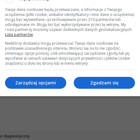
er diagnostyczny.
Twoje dane osobowe będą przetwarzane, a informacje z Twojego
ź #6 dnia:
15 Sierpnia 2023, 11:53 18s »
urządzenia (pliki cookie, unikalne identyfikatory i inne dane o urządzeniu)
mogą być wyświetlane i przechowywane przez 210 partnerów lub
 oprogramowania Xentry Benz i muszę je dodatkowo pobrać. Mogę to zrobić, tylko n
udostępniane im. Mogą też być wykorzystywane przez tę witrynę. My
i nasi partnerzy możemy używać dokładnych danych geolokalizacyjnych.
 DAS oprogramowanie diagnostyczne dla Mercedes-Benz Benz 2023.06 MB STAR s
Lista partnerów
ress.com/_Exz6asx
Niektórzy dostawcy mogą przetwarzać Twoje dane osobowe na
podstawie uzasadnionego interesu. Możesz się na to nie zgodzić,
zmieniając opcje poniżej. Link umożliwiający zarządzanie zgodą lub jej
wycofanie w ramach ustawień dotyczących prywatności i plików cookie
znajdziesz u dołu tej strony lub w menu witryny.
er diagnostyczny.
ź #7 dnia:
15 Sierpnia 2023, 13:28 39s »
zę, że nic nie wiesz ani o interfejsach, ani o oprogramowaniu. Moja rada: na razie
Zarządzaj opcjami
Zgadzam się
o np. na forum W204, bo inaczej albo wydasz bez sensu pieniadze, albo przy pierw
ie zębów. Albo jedno i drugie.
er diagnostyczny.