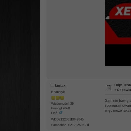
Odp: Test
kmtaxi
«
Odpowied
E-fanatyk
Sam nie bawię s
Wiadomości: 39
i oprogramowanie
Pomógł +0/-0
więc może jaka
Płeć:
WDD2122031B042845
Samochód: S212, 250 CDI