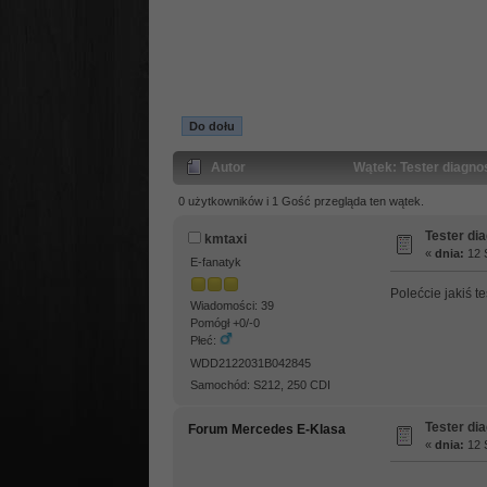
Do dołu
Autor
Wątek: Tester diagno
0 użytkowników i 1 Gość przegląda ten wątek.
Tester di
kmtaxi
«
dnia:
12 S
E-fanatyk
Polećcie jakiś 
Wiadomości: 39
Pomógł +0/-0
Płeć:
WDD2122031B042845
Samochód: S212, 250 CDI
Tester di
Forum Mercedes E-Klasa
«
dnia:
12 S