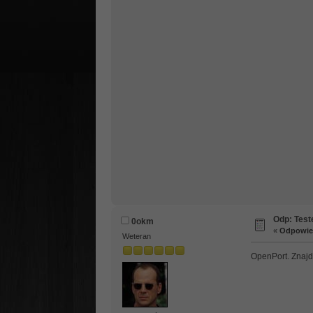
Odp: Test
0okm
«
Odpowied
Weteran
OpenPort. Znajdz