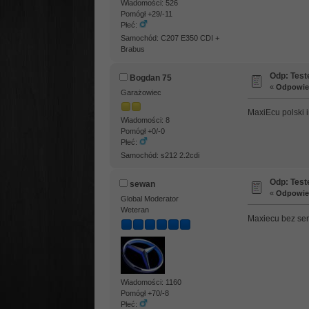
Wiadomości: 526
Pomógł +29/-11
Płeć:
Samochód: C207 E350 CDI +
Brabus
Odp: Test
Bogdan 75
«
Odpowied
Garażowiec
MaxiEcu polski i
Wiadomości: 8
Pomógł +0/-0
Płeć:
Samochód: s212 2.2cdi
Odp: Test
sewan
«
Odpowied
Global Moderator
Weteran
Maxiecu bez sen
Wiadomości: 1160
Pomógł +70/-8
Płeć: