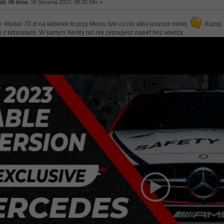
ź #8 dnia:
16 Sierpnia 2023, 08:25 59s »
 Wydać 70 zł na kabelek to przy Mercu tyle co nic albo jeszcze mniej.
Kupuj, 
ie z tutorialami. W samym Xentry nic nie zepsujesz nawet bez wiedzy.