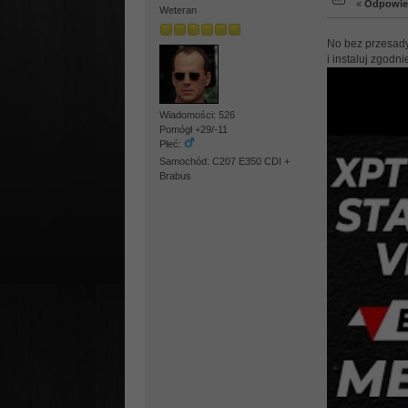
«
Odpowied
Weteran
No bez przesady.
i instaluj zgodn
Wiadomości: 526
Pomógł +29/-11
Płeć:
Samochód: C207 E350 CDI +
Brabus