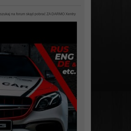
szukaj na forum skąd pobrać ZA DARMO Xentry