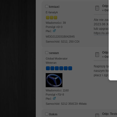
Odp: Test
kmtaxi
«
Odpowied
E-fanatyk
Ale nie zawiera
Wiadomości: 39
2023.06 Xentry
Pomógł +0/-0
lub upgrade onli
Płeć:
https://a.aliexp
WDD2122031B042845
Samochód: S212, 250 CDI
Odp: Test
sewan
«
Odpowied
Global Moderator
Weteran
Napiszę tak: wid
naszym forum alb
płacz i zgrzytan
Wiadomości: 1160
Pomógł +70/-8
Płeć:
Samochód: S212 350CDI 4Matic
Odp: Test
0okm