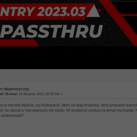
er diagnostyczny.
ź #9 dnia:
16 Sierpnia 2023, 09:35 05s »
ię w odczyty błędów, czy kodowanie. Mam od tego bratanka, który prowadzi warszt
, bo akurat w mercedesach nie siedzi. Mi wystarczy wiedza na temat mechaniki. Ni
ś podpowiedź?