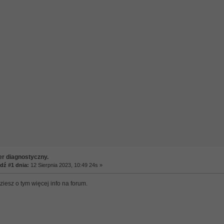
er diagnostyczny.
ź #1 dnia:
12 Sierpnia 2023, 10:49 24s »
iesz o tym więcej info na forum.