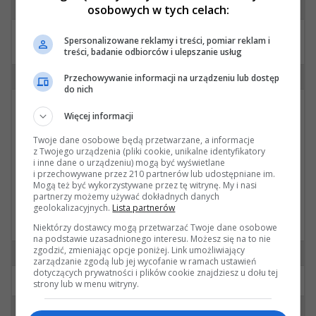
#12 wysłana przez kmtaxi dnia 17 Aug 2023
osobowych w tych celach:
Dziękuję. Mnie nie musi zadawalać, wystarczy aby
Spersonalizowane reklamy i treści, pomiar reklam i
zadowoliła bratanka.😉
treści, badanie odbiorców i ulepszanie usług
#13 wysłana przez razador dnia 19 Apr 2024
Przechowywanie informacji na urządzeniu lub dostęp
do nich
Cytat: 0okm w 16 Sierpnia 2023, 09:52 38s
Więcej informacji
Jeśli wersja z 2020 Cię zadowala (sam z
Twoje dane osobowe będą przetwarzane, a informacje
takiej korzystam), to wysłałem link w
z Twojego urządzenia (pliki cookie, unikalne identyfikatory
wiadomości prywatnej.
i inne dane o urządzeniu) mogą być wyświetlane
i przechowywane przez 210 partnerów lub udostępniane im.
Mogą też być wykorzystywane przez tę witrynę. My i nasi
partnerzy możemy używać dokładnych danych
geolokalizacyjnych.
Lista partnerów
Witam. też mam problem z znalezieniem programu,
mógłbym prosić o link do 2020 ?
Niektórzy dostawcy mogą przetwarzać Twoje dane osobowe
na podstawie uzasadnionego interesu. Możesz się na to nie
zgodzić, zmieniając opcje poniżej. Link umożliwiający
#14 wysłana przez
0okm dnia 19 Apr 2024
zarządzanie zgodą lub jej wycofanie w ramach ustawień
dotyczących prywatności i plików cookie znajdziesz u dołu tej
Wysłane.
strony lub w menu witryny.
#15 wysłana przez Driv3r dnia 27 Nov 2024