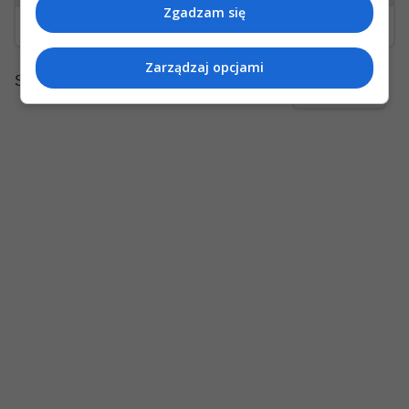
Zgadzam się
0okm, czy mógłbyś wysłać również mi?
Zarządzaj opcjami
Strony:
1
Akcje