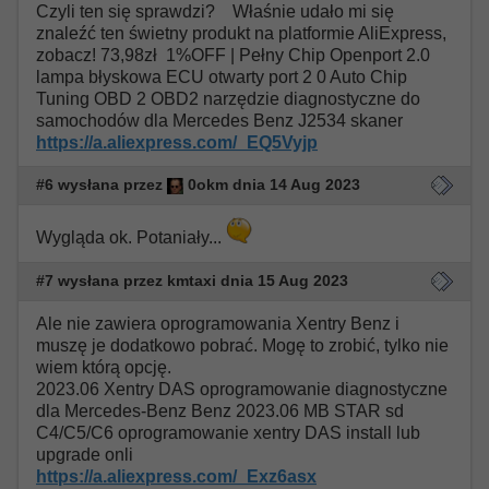
Czyli ten się sprawdzi? Właśnie udało mi się
znaleźć ten świetny produkt na platformie AliExpress,
zobacz! 73,98zł 1%OFF | Pełny Chip Openport 2.0
lampa błyskowa ECU otwarty port 2 0 Auto Chip
Tuning OBD 2 OBD2 narzędzie diagnostyczne do
samochodów dla Mercedes Benz J2534 skaner
https://a.aliexpress.com/_EQ5Vyjp
#6 wysłana przez
0okm dnia 14 Aug 2023
Wygląda ok. Potaniały...
#7 wysłana przez kmtaxi dnia 15 Aug 2023
Ale nie zawiera oprogramowania Xentry Benz i
muszę je dodatkowo pobrać. Mogę to zrobić, tylko nie
wiem którą opcję.
2023.06 Xentry DAS oprogramowanie diagnostyczne
dla Mercedes-Benz Benz 2023.06 MB STAR sd
C4/C5/C6 oprogramowanie xentry DAS install lub
upgrade onli
https://a.aliexpress.com/_Exz6asx