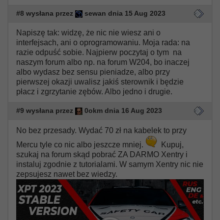
#8 wysłana przez
sewan dnia 15 Aug 2023
Napiszę tak: widzę, że nic nie wiesz ani o
interfejsach, ani o oprogramowaniu. Moja rada: na
razie odpuść sobie. Najpierw poczytaj o tym na
naszym forum albo np. na forum W204, bo inaczej
albo wydasz bez sensu pieniadze, albo przy
pierwszej okazji uwalisz jakiś sterownik i będzie
płacz i zgrzytanie zębów. Albo jedno i drugie.
#9 wysłana przez
0okm dnia 16 Aug 2023
No bez przesady. Wydać 70 zł na kabelek to przy
Mercu tyle co nic albo jeszcze mniej.
Kupuj,
szukaj na forum skąd pobrać ZA DARMO Xentry i
instaluj zgodnie z tutorialami. W samym Xentry nic nie
zepsujesz nawet bez wiedzy.