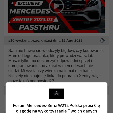
#10 wysłana przez kmtaxi dnia 16 Aug 2023
Sam nie bawię się w odczyty błędów, czy kodowanie.
Mam od tego bratanka, który prowadzi warsztat.
Muszę tylko mu dostarczyć odpowiedni sprzęt i
oprogramowanie, bo akurat w mercedesach nie
siedzi. Mi wystarczy wiedza na temat mechaniki.
Niestety nie znajduję linka do pobrania Xentry, więc
może jakaś podpowiedź?
#11 wysłana przez
0okm dnia 16 Aug 2023
Jeśli wersja z 2020 Cię zadowala (sam z takiej
Forum Mercedes-Benz W212 Polska prosi Cię
korzystam), to wysłałem link w wiadomości prywatnej.
o zgodę na wykorzystanie Twoich danych