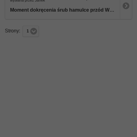
wysłana przez Janek
Moment dokręcenia śrub hamulce przód W213
Strony:
1