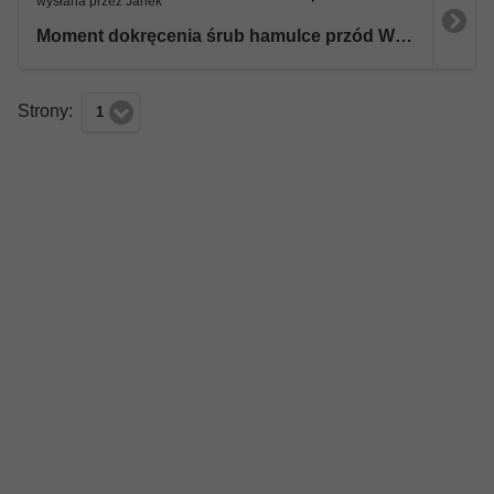
wysłana przez Janek
Moment dokręcenia śrub hamulce przód W213
Strony:
1