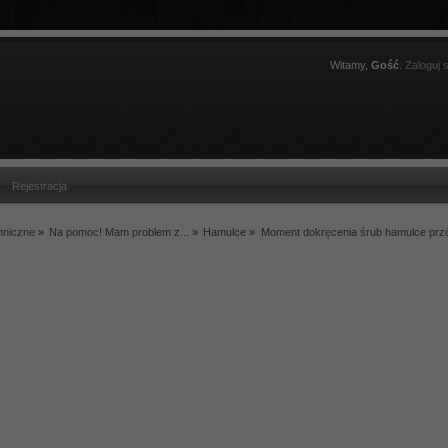
Witamy,
Gość
.
Zaloguj s
Rejestracja
hniczne
»
Na pomoc! Mam problem z...
»
Hamulce
»
Moment dokręcenia śrub hamulce pr