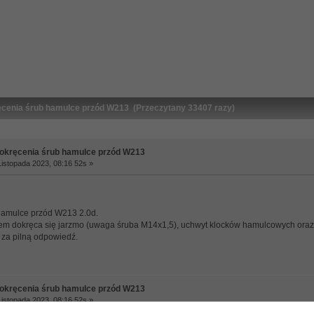
cenia śrub hamulce przód W213 (Przeczytany 33407 razy)
okręcenia śrub hamulce przód W213
istopada 2023, 08:16 52s »
hamulce przód W213 2.0d.
m dokręca się jarzmo (uwaga śruba M14x1,5), uchwyt klocków hamulcowych oraz 
za pilną odpowiedź.
okręcenia śrub hamulce przód W213
istopada 2023, 08:16 52s »