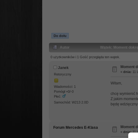
Do dołu
Autor
Wątek: Moment dokrę
0 użytkowników i 1 Gość przegląda ten wątek.
Moment d
Janek
«
dnia:
11 L
Retoryczny
Witam,
Wiadomości: 1
Pomógł +0/-0
chcę wymienić 
Płeć:
Z jakim momente
Samochód: W213 2.0D
będę wdzięczny 
Moment d
Forum Mercedes E-Klasa
«
dnia:
11 L