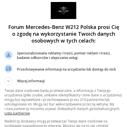
Forum Mercedes-Benz W212 Polska prosi Cię
o zgodę na wykorzystanie Twoich danych
osobowych w tych celach:
Spersonalizowane reklamy i treści, pomiar reklam i treści,
badanie odbiorców i ulepszanie usług
Przechowywanie informacji na urządzeniu lub dostęp do nich
Więcej informacji
Twoje dane osobowe będą przetwarzane, a informacje z Twojego
urządzenia (pliki cookie, unikalne identyfikatory i inne dane o urządzeniu)
mogą być wyświetlane i przechowywane przez 210 partnerów lub
udostępniane im. Mogą też być wykorzystywane przez tę witrynę. My
i nasi partnerzy możemy używać dokładnych danych geolokalizacyjnych.
hniczne
»
Na pomoc! Mam problem z...
»
Hamulce
»
Moment dokręcenia śrub hamulce pr
Lista partnerów
Niektórzy dostawcy mogą przetwarzać Twoje dane osobowe na
podstawie uzasadnionego interesu. Możesz się na to nie zgodzić,