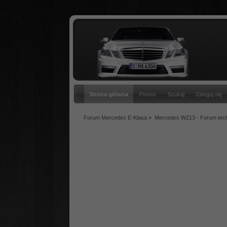
Strona główna
Pomoc
Szukaj
Zaloguj się
Forum Mercedes E-Klasa
»
Mercedes W213 - Forum tec