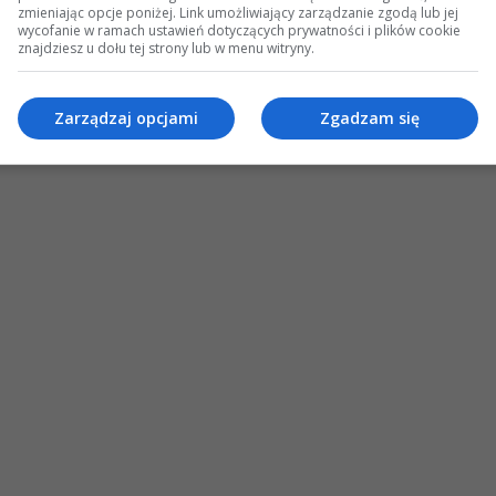
zmieniając opcje poniżej. Link umożliwiający zarządzanie zgodą lub jej
wycofanie w ramach ustawień dotyczących prywatności i plików cookie
znajdziesz u dołu tej strony lub w menu witryny.
Zarządzaj opcjami
Zgadzam się