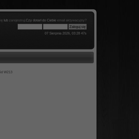
ię
lub
zarejestruj
.Czy dotarł do Ciebie
email aktywacyjny?
07 Sierpnia 2026, 03:28 47s
zód W213