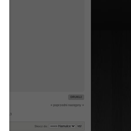
DRUKUJ
« poprzedni
następny »
zód W213
Skocz do: