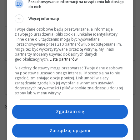
Przechowywanie informacji na urządzeniu lub dostęp
0
45073
do nich
wysłana przez Marek70
Nakładki na zaciski hamulcowe
Więcej informacji
Twoje dane osobowe będą przetwarzane, a informacje
6
72564
z Twojego urządzenia (pliki cookie, unikalne identyfikatory
wysłana przez Prezes1960
i inne dane o urządzeniu) mogą być wyświetlane
i przechowywane przez 210 partnerów lub udostępniane im.
Tarcze nawiercane
Mogą też być wykorzystywane przez tę witrynę. My i nasi
Ostatnia wiadomość: 15 Kwietnia 2021, 11:26 33s wysłana przez Prezes1960
partnerzy możemy używać dokładnych danych
geolokalizacyjnych.
Lista partnerów
13
75842
Niektórzy dostawcy mogą przetwarzać Twoje dane osobowe
wysłana przez Demon9999PL
na podstawie uzasadnionego interesu. Możesz się na to nie
zgodzić, zmieniając opcje poniżej. Link umożliwiający
Auto hold
zarządzanie zgodą lub jej wycofanie w ramach ustawień
Ostatnia wiadomość: 22 Marca 2021, 12:07 12s wysłana przez majkone
dotyczących prywatności i plików cookie znajdziesz u dołu tej
strony lub w menu witryny.
Strony:
1
Zgadzam się
Zarządzaj opcjami