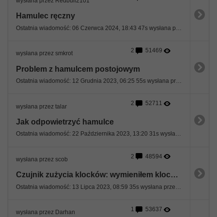
wysłana przez Redbull2101
Hamulec ręczny
Ostatnia wiadomość: 06 Czerwca 2024, 18:43 47s wysłana przez Redbull2101
2
51469
wysłana przez smkrot
Problem z hamulcem postojowym
Ostatnia wiadomość: 12 Grudnia 2023, 06:25 55s wysłana przez RAF77
2
52711
wysłana przez talar
Jak odpowietrzyć hamulce
Ostatnia wiadomość: 22 Października 2023, 13:20 31s wysłana przez MamMerca
2
48594
wysłana przez scob
Czujnik zużycia klocków: wymieniłem klocki, nie wymieniłem czujnika...
Ostatnia wiadomość: 13 Lipca 2023, 08:59 35s wysłana przez 0okm
1
53637
wysłana przez Darhan