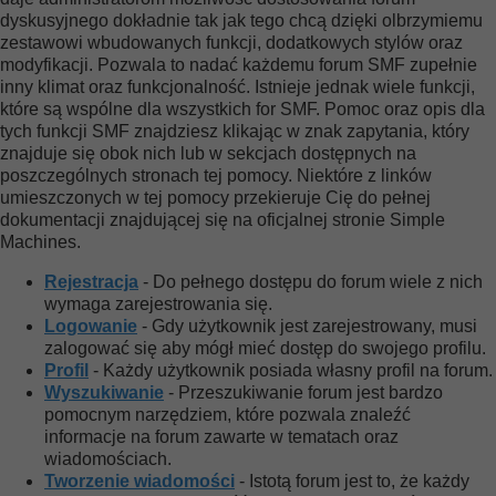
dyskusyjnego dokładnie tak jak tego chcą dzięki olbrzymiemu
zestawowi wbudowanych funkcji, dodatkowych stylów oraz
modyfikacji. Pozwala to nadać każdemu forum SMF zupełnie
inny klimat oraz funkcjonalność. Istnieje jednak wiele funkcji,
które są wspólne dla wszystkich for SMF. Pomoc oraz opis dla
tych funkcji SMF znajdziesz klikając w znak zapytania, który
znajduje się obok nich lub w sekcjach dostępnych na
poszczególnych stronach tej pomocy. Niektóre z linków
umieszczonych w tej pomocy przekieruje Cię do pełnej
dokumentacji znajdującej się na oficjalnej stronie Simple
Machines.
Rejestracja
- Do pełnego dostępu do forum wiele z nich
wymaga zarejestrowania się.
Logowanie
- Gdy użytkownik jest zarejestrowany, musi
zalogować się aby mógł mieć dostęp do swojego profilu.
Profil
- Każdy użytkownik posiada własny profil na forum.
Wyszukiwanie
- Przeszukiwanie forum jest bardzo
pomocnym narzędziem, które pozwala znaleźć
informacje na forum zawarte w tematach oraz
wiadomościach.
Tworzenie wiadomości
- Istotą forum jest to, że każdy