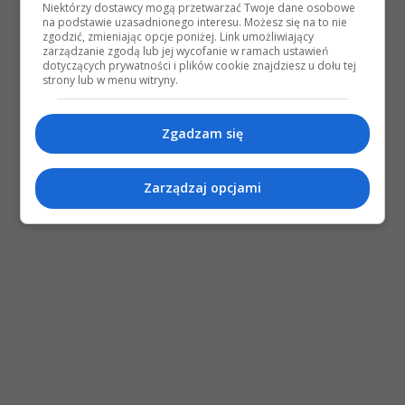
Niektórzy dostawcy mogą przetwarzać Twoje dane osobowe
na podstawie uzasadnionego interesu. Możesz się na to nie
zgodzić, zmieniając opcje poniżej. Link umożliwiający
zarządzanie zgodą lub jej wycofanie w ramach ustawień
dotyczących prywatności i plików cookie znajdziesz u dołu tej
strony lub w menu witryny.
Zgadzam się
Zarządzaj opcjami