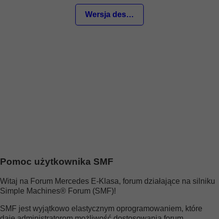
Wersja desktop
Witaj Gość
Strona główna
Szukaj
Ostatnie wiadomości
Rejestracja
Zaloguj się
Pomoc użytkownika SMF
Witaj na Forum Mercedes E-Klasa, forum działające na silniku
Simple Machines® Forum (SMF)!
SMF jest wyjątkowo elastycznym oprogramowaniem, które
daje administratorom możliwość dostosowania forum