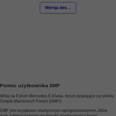
Wersja desktop
Witaj Gość
Strona główna
Szukaj
Ostatnie wiadomości
Rejestracja
Zaloguj się
Pomoc użytkownika SMF
Witaj na Forum Mercedes E-Klasa, forum działające na silniku
Simple Machines® Forum (SMF)!
SMF jest wyjątkowo elastycznym oprogramowaniem, które
daje administratorom możliwość dostosowania forum