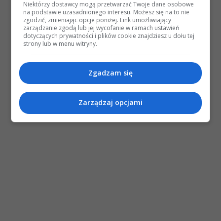
Niektórzy dostawcy mogą przetwarzać Twoje dane osobowe
na podstawie uzasadnionego interesu. Możesz się na to nie
zgodzić, zmieniając opcje poniżej. Link umożliwiający
zarządzanie zgodą lub jej wycofanie w ramach ustawień
dotyczących prywatności i plików cookie znajdziesz u dołu tej
strony lub w menu witryny.
Zgadzam się
Zarządzaj opcjami