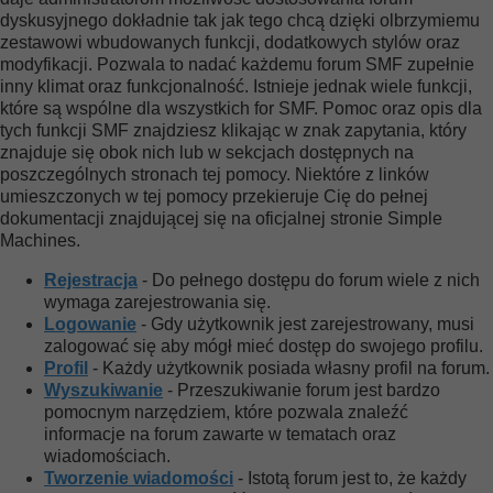
dyskusyjnego dokładnie tak jak tego chcą dzięki olbrzymiemu
zestawowi wbudowanych funkcji, dodatkowych stylów oraz
modyfikacji. Pozwala to nadać każdemu forum SMF zupełnie
inny klimat oraz funkcjonalność. Istnieje jednak wiele funkcji,
które są wspólne dla wszystkich for SMF. Pomoc oraz opis dla
tych funkcji SMF znajdziesz klikając w znak zapytania, który
znajduje się obok nich lub w sekcjach dostępnych na
poszczególnych stronach tej pomocy. Niektóre z linków
umieszczonych w tej pomocy przekieruje Cię do pełnej
dokumentacji znajdującej się na oficjalnej stronie Simple
Machines.
Rejestracja
- Do pełnego dostępu do forum wiele z nich
wymaga zarejestrowania się.
Logowanie
- Gdy użytkownik jest zarejestrowany, musi
zalogować się aby mógł mieć dostęp do swojego profilu.
Profil
- Każdy użytkownik posiada własny profil na forum.
Wyszukiwanie
- Przeszukiwanie forum jest bardzo
pomocnym narzędziem, które pozwala znaleźć
informacje na forum zawarte w tematach oraz
wiadomościach.
Tworzenie wiadomości
- Istotą forum jest to, że każdy