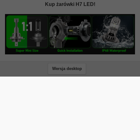
Kup żarówki H7 LED!
Wersja desktop