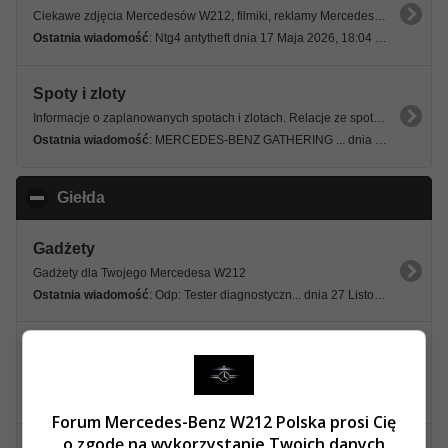
Ciekawe zdjęcia Mercedesów W212, filmiki, reklamy Mercedesa i muzyka.
Ostatnia wiadomość
: Ntg4 antytheft dnia 17 Maja 2026, 18:04 53s
Spoty i zloty
Informacje o zaplanowanych spotach i zlotach. Relacje ze spotów i zlotów.
Ostatnia wiadomość
: MERCEDES-BENZ GATHERING ... dnia 02 Maja 2026, 00:07 18s
Giełda
click to collapse contents
Gadżety
Gadżety dla Twojego Mercedesa W212
Ostatnia wiadomość
: Odp: Tester diagnostyczn... dnia 27 Listopada 2024, 11:21 22s
Sprzedam
Oferty sprzedaży, części, gadżetów i akcesoriów do Mercedesów W212
Ostatnia wiadomość
: Sprzedam w212 e350 4mati... dnia 18 Lipca 2026, 22:06 12s
Forum Mercedes-Benz W212 Polska prosi Cię
o zgodę na wykorzystanie Twoich danych