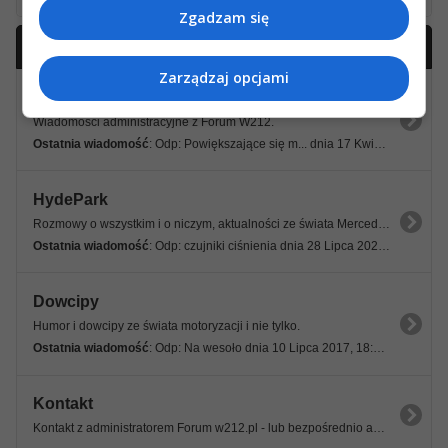
Zgadzam się
Forum ogólne
click to collapse contents
Zarządzaj opcjami
Ogłoszenia administracyjne
Wiadomości administracyjne z Forum W212.
Ostatnia wiadomość
: Odp: Powiększające się m... dnia 17 Kwietnia 2022, 09:21 18s
HydePark
Rozmowy o wszystkim i o niczym, aktualności ze świata Mercedes-Benz i nie tylko.
Ostatnia wiadomość
: Odp: czujniki ciśnienia dnia 28 Lipca 2026, 08:42 11s
Dowcipy
Humor i dowcipy ze świata motoryzacji i nie tylko.
Ostatnia wiadomość
: Odp: Na wesoło dnia 10 Lipca 2017, 18:12 25s
Kontakt
Kontakt z administratorem Forum w212.pl - lub bezpośrednio admin@w212.pl.