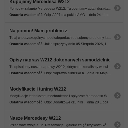
Kupujemy Mercedesa W212
Pomoc w zakupie Mercedesa W212. Tu oceniamy auta i doradzamy, pomagamy w zakupie wymarzonego modelu.
Ostatnia wiadomość
: Odp: A207 ma pakiet AMG ... dnia 24 Lipca 2026, 11:30 58s
Na pomoc! Mam problem z...
Tutaj w poszczególnych podkategoriach opisujemy problemy jakie trapią nasze Mercedesy W212.
Ostatnia wiadomość
: Jakie sprężyny dnia 05 Sierpnia 2026, 17:23 47s
Opisy napraw W212 dokonanych samodzielnie
Tu opisujemy nasze naprawy W212, których dokonaliśmy we własnym zakresie. Nie zgłaszamy tu problemów tylko podajemy gotowe rozwiązania.
Ostatnia wiadomość
: Odp: Naprawa silniczka b... dnia 28 Maja 2025, 22:20 34s
Modyfikacje i tuning W212
Modyfikacje techniczne, mechaniczne i optyczne Mercedesa W212.
Ostatnia wiadomość
: Odp: Dodatkowe czujniki ... dnia 20 Lipca 2026, 20:13 46s
Nasze Mercedesy W212
Przedstaw swoje auto. Prezentacje i galerie zdjęć użytkowników Forum. Pokaż swoje auto!