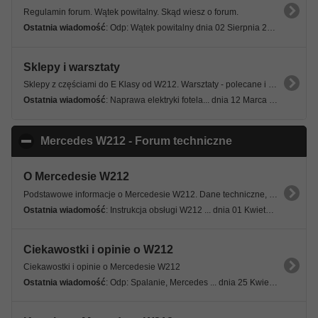
Regulamin forum. Wątek powitalny. Skąd wiesz o forum.
Ostatnia wiadomość
: Odp: Wątek powitalny dnia 02 Sierpnia 2026, 22:46 12s
Sklepy i warsztaty
Sklepy z częściami do E Klasy od W212. Warsztaty - polecane i niepolecane.
Ostatnia wiadomość
: Naprawa elektryki fotela... dnia 12 Marca 2026, 07:48 12s
Mercedes W212 - Forum techniczne
click to collaps
O Mercedesie W212
Podstawowe informacje o Mercedesie W212. Dane techniczne, specyfikacje, wersje modelowe.
Ostatnia wiadomość
: Instrukcja obsługi W212 ... dnia 01 Kwietnia 2026, 22:52 12s
Ciekawostki i opinie o W212
Ciekawostki i opinie o Mercedesie W212
Ostatnia wiadomość
: Odp: Spalanie, Mercedes ... dnia 25 Kwietnia 2025, 09:56 45s