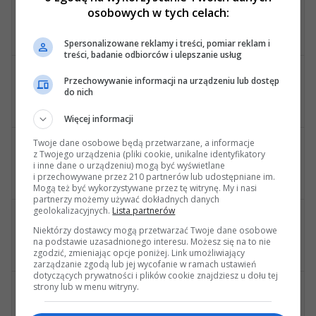
Kupię
osobowych w tych celach:
Oferty kupna, części, gadżetów i akcesoriów do Mercedesów W212
Ostatnia wiadomość
: Kupię pompę hamulcowa dnia 10 Grudnia 2025, 13:43 22s
Spersonalizowane reklamy i treści, pomiar reklam i
treści, badanie odbiorców i ulepszanie usług
Zamienię, oddam za darmo...
Przechowywanie informacji na urządzeniu lub dostęp
do nich
Zamienię bądź oddam za darmo... wszelkie ogłoszenia wymiany itp.
Ostatnia wiadomość
: Odp: Oddam za darmo dnia 23 Lipca 2017, 20:45 05s
Więcej informacji
Twoje dane osobowe będą przetwarzane, a informacje
Poszukuję
z Twojego urządzenia (pliki cookie, unikalne identyfikatory
i inne dane o urządzeniu) mogą być wyświetlane
Wszelkie ogłoszenia związane z poszukiwanymi częściami, samochodami i gadżetami.
i przechowywane przez 210 partnerów lub udostępniane im.
Ostatnia wiadomość
: Kupię poduszkę powietrzn... dnia 13 Października 2025, 08:26 51s
Mogą też być wykorzystywane przez tę witrynę. My i nasi
partnerzy możemy używać dokładnych danych
geolokalizacyjnych.
Lista partnerów
Aukcje i oferty
Niektórzy dostawcy mogą przetwarzać Twoje dane osobowe
Ciekawe aukcje i oferty znalezione w Internecie.
na podstawie uzasadnionego interesu. Możesz się na to nie
zgodzić, zmieniając opcje poniżej. Link umożliwiający
Ostatnia wiadomość
: Odp: Mercedes E 350 CDI ... dnia 08 Listopada 2020, 16:30 35s
zarządzanie zgodą lub jej wycofanie w ramach ustawień
dotyczących prywatności i plików cookie znajdziesz u dołu tej
strony lub w menu witryny.
Reklamy i ogłoszenia
Jeśli jesteś zainteresowany reklamą na Forum - skontaktuj się z Administracją Forum!