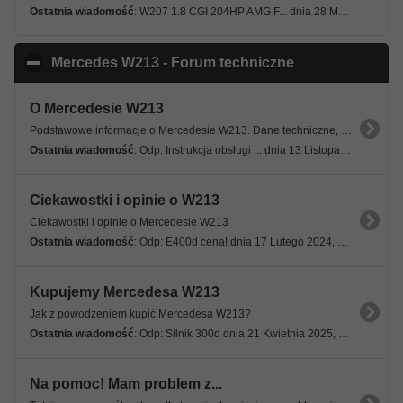
Ostatnia wiadomość
: W207 1.8 CGI 204HP AMG F... dnia 28 Marca 2025, 21:20 03s
Mercedes W213 - Forum techniczne
click to collaps
O Mercedesie W213
Podstawowe informacje o Mercedesie W213. Dane techniczne, specyfikacje, wersje modelowe.
Ostatnia wiadomość
: Odp: Instrukcja obsługi ... dnia 13 Listopada 2024, 10:46 31s
Ciekawostki i opinie o W213
Ciekawostki i opinie o Mercedesie W213
Ostatnia wiadomość
: Odp: E400d cena! dnia 17 Lutego 2024, 09:16 07s
Kupujemy Mercedesa W213
Jak z powodzeniem kupić Mercedesa W213?
Ostatnia wiadomość
: Odp: Silnik 300d dnia 21 Kwietnia 2025, 07:32 04s
Na pomoc! Mam problem z...