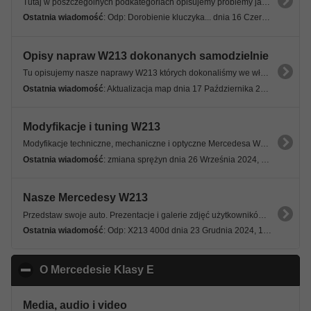
Tutaj w poszczególnych podkategoriach opisujemy problemy jakie trapią nasze Mercedesy W213.
Ostatnia wiadomość
: Odp: Dorobienie kluczyka... dnia 16 Czerwca 2026, 21:29 06s
Opisy napraw W213 dokonanych samodzielnie
Tu opisujemy nasze naprawy W213 których dokonaliśmy we własnym zakresie. Nie zgłaszamy tu problemów tylko podajemy gotowe rozwiązania.
Ostatnia wiadomość
: Aktualizacja map dnia 17 Października 2025, 15:25 19s
Modyfikacje i tuning W213
Modyfikacje techniczne, mechaniczne i optyczne Mercedesa W213.
Ostatnia wiadomość
: zmiana sprężyn dnia 26 Września 2024, 21:46 04s
Nasze Mercedesy W213
Przedstaw swoje auto. Prezentacje i galerie zdjęć użytkowników Forum. Pokaż swoje auto!
Ostatnia wiadomość
: Odp: X213 400d dnia 23 Grudnia 2024, 14:35 10s
O Mercedesie Klasy E
click to collapse contents
Media, audio i video