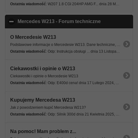
Ostatnia wiadomość
: W207 1.8 CGI 204HP AMG F... dnia 28 Marca 2025, 21:20 03s
Mercedes W213 - Forum techniczne
click to collaps
O Mercedesie W213
Podstawowe informacje o Mercedesie W213. Dane techniczne, specyfikacje, wersje modelowe.
Ostatnia wiadomość
: Odp: Instrukcja obsługi ... dnia 13 Listopada 2024, 10:46 31s
Ciekawostki i opinie o W213
Ciekawostki i opinie o Mercedesie W213
Ostatnia wiadomość
: Odp: E400d cena! dnia 17 Lutego 2024, 09:16 07s
Kupujemy Mercedesa W213
Jak z powodzeniem kupić Mercedesa W213?
Ostatnia wiadomość
: Odp: Silnik 300d dnia 21 Kwietnia 2025, 07:32 04s
Na pomoc! Mam problem z...