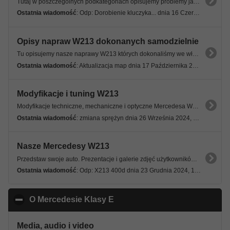
Tutaj w poszczególnych podkategoriach opisujemy problemy jakie trapią nasze Mercedesy W213.
Ostatnia wiadomość
: Odp: Dorobienie kluczyka... dnia 16 Czerwca 2026, 21:29 06s
Opisy napraw W213 dokonanych samodzielnie
Tu opisujemy nasze naprawy W213 których dokonaliśmy we własnym zakresie. Nie zgłaszamy tu problemów tylko podajemy gotowe rozwiązania.
Ostatnia wiadomość
: Aktualizacja map dnia 17 Października 2025, 15:25 19s
Modyfikacje i tuning W213
Modyfikacje techniczne, mechaniczne i optyczne Mercedesa W213.
Ostatnia wiadomość
: zmiana sprężyn dnia 26 Września 2024, 21:46 04s
Nasze Mercedesy W213
Przedstaw swoje auto. Prezentacje i galerie zdjęć użytkowników Forum. Pokaż swoje auto!
Ostatnia wiadomość
: Odp: X213 400d dnia 23 Grudnia 2024, 14:35 10s
O Mercedesie Klasy E
click to collapse contents
Media, audio i video