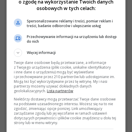
o zgodę na wykorzystanie Twoich danych
Kupię
osobowych w tych celach:
Oferty kupna, części, gadżetów i akcesoriów do Mercedesów W212
Ostatnia wiadomość
: Kupię pompę hamulcowa dnia 10 Grudnia 2025, 13:43 22s
Spersonalizowane reklamy i treści, pomiar reklam i
treści, badanie odbiorców i ulepszanie usług
Zamienię, oddam za darmo...
Przechowywanie informacji na urządzeniu lub dostęp
Zamienię bądź oddam za darmo... wszelkie ogłoszenia wymiany itp.
do nich
Ostatnia wiadomość
: Odp: Oddam za darmo dnia 23 Lipca 2017, 20:45 05s
Więcej informacji
Poszukuję
Twoje dane osobowe będą przetwarzane, a informacje
z Twojego urządzenia (pliki cookie, unikalne identyfikatory
Wszelkie ogłoszenia związane z poszukiwanymi częściami, samochodami i gadżetami.
i inne dane o urządzeniu) mogą być wyświetlane
Ostatnia wiadomość
: Kupię poduszkę powietrzn... dnia 13 Października 2025, 08:26 51s
i przechowywane przez 210 partnerów lub udostępniane im.
Mogą też być wykorzystywane przez tę witrynę. My i nasi
partnerzy możemy używać dokładnych danych
geolokalizacyjnych.
Lista partnerów
Aukcje i oferty
Niektórzy dostawcy mogą przetwarzać Twoje dane osobowe
Ciekawe aukcje i oferty znalezione w Internecie.
na podstawie uzasadnionego interesu. Możesz się na to nie
Ostatnia wiadomość
: Odp: Mercedes E 350 CDI ... dnia 08 Listopada 2020, 16:30 35s
zgodzić, zmieniając opcje poniżej. Link umożliwiający
zarządzanie zgodą lub jej wycofanie w ramach ustawień
dotyczących prywatności i plików cookie znajdziesz u dołu tej
Reklamy i ogłoszenia
strony lub w menu witryny.
Jeśli jesteś zainteresowany reklamą na Forum - skontaktuj się z Administracją Forum!