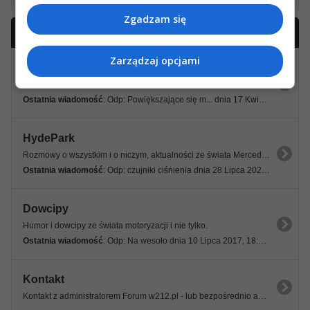
Zgadzam się
Forum ogólne
click to collapse contents
Zarządzaj opcjami
Ogłoszenia administracyjne
Wiadomości administracyjne z Forum W212.
Ostatnia wiadomość
: Odp: Powiększające się m... dnia 17 Kwietnia 2022, 09:21 18s
HydePark
Rozmowy o wszystkim i o niczym, aktualności ze świata Mercedes-Benz i nie tylko.
Ostatnia wiadomość
: Odp: czujniki ciśnienia dnia 28 Lipca 2026, 08:42 11s
Dowcipy
Humor i dowcipy ze świata motoryzacji i nie tylko.
Ostatnia wiadomość
: Odp: Na wesoło dnia 10 Lipca 2017, 18:12 25s
Kontakt
Kontakt z administratorem Forum w212.pl - lub bezpośrednio admin@w212.pl.