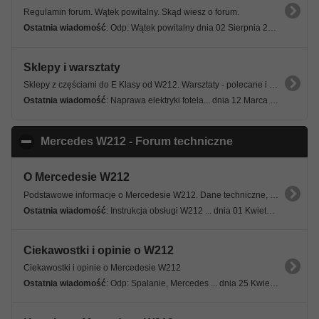
Regulamin forum. Wątek powitalny. Skąd wiesz o forum.
Ostatnia wiadomość
: Odp: Wątek powitalny dnia 02 Sierpnia 2026, 22:46 12s
Sklepy i warsztaty
Sklepy z częściami do E Klasy od W212. Warsztaty - polecane i niepolecane.
Ostatnia wiadomość
: Naprawa elektryki fotela... dnia 12 Marca 2026, 07:48 12s
Mercedes W212 - Forum techniczne
click to collaps
O Mercedesie W212
Podstawowe informacje o Mercedesie W212. Dane techniczne, specyfikacje, wersje modelowe.
Ostatnia wiadomość
: Instrukcja obsługi W212 ... dnia 01 Kwietnia 2026, 22:52 12s
Ciekawostki i opinie o W212
Ciekawostki i opinie o Mercedesie W212
Ostatnia wiadomość
: Odp: Spalanie, Mercedes ... dnia 25 Kwietnia 2025, 09:56 45s