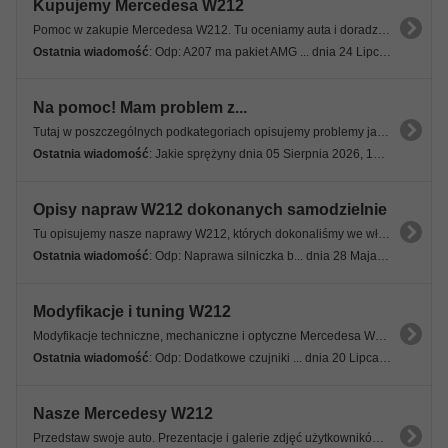
Kupujemy Mercedesa W212
Pomoc w zakupie Mercedesa W212. Tu oceniamy auta i doradzamy, pomagamy w zakupie wymarzonego modelu.
Ostatnia wiadomość
: Odp: A207 ma pakiet AMG ... dnia 24 Lipca 2026, 11:30 58s
Na pomoc! Mam problem z...
Tutaj w poszczególnych podkategoriach opisujemy problemy jakie trapią nasze Mercedesy W212.
Ostatnia wiadomość
: Jakie sprężyny dnia 05 Sierpnia 2026, 17:23 47s
Opisy napraw W212 dokonanych samodzielnie
Tu opisujemy nasze naprawy W212, których dokonaliśmy we własnym zakresie. Nie zgłaszamy tu problemów tylko podajemy gotowe rozwiązania.
Ostatnia wiadomość
: Odp: Naprawa silniczka b... dnia 28 Maja 2025, 22:20 34s
Modyfikacje i tuning W212
Modyfikacje techniczne, mechaniczne i optyczne Mercedesa W212.
Ostatnia wiadomość
: Odp: Dodatkowe czujniki ... dnia 20 Lipca 2026, 20:13 46s
Nasze Mercedesy W212
Przedstaw swoje auto. Prezentacje i galerie zdjęć użytkowników Forum. Pokaż swoje auto!