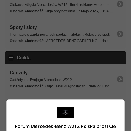
Ciekawe zdjęcia Mercedesów W212, filmiki, reklamy Mercedesa i muzyka.
Ostatnia wiadomość
: Ntg4 antytheft dnia 17 Maja 2026, 18:04 53s
Spoty i zloty
Informacje o zaplanowanych spotach i zlotach. Relacje ze spotów i zlotów.
Ostatnia wiadomość
: MERCEDES-BENZ GATHERING ... dnia 02 Maja 2026, 00:07 18s
Giełda
click to collapse contents
Gadżety
Gadżety dla Twojego Mercedesa W212
Ostatnia wiadomość
: Odp: Tester diagnostyczn... dnia 27 Listopada 2024, 11:21 22s
Sprzedam
Oferty sprzedaży, części, gadżetów i akcesoriów do Mercedesów W212
Ostatnia wiadomość
: Sprzedam w212 e350 4mati... dnia 18 Lipca 2026, 22:06 12s
Forum Mercedes-Benz W212 Polska prosi Cię