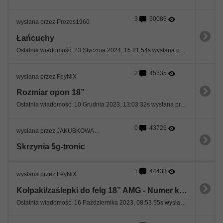
3
50086
wysłana przez Prezes1960
Łańcuchy
Ostatnia wiadomość: 23 Stycznia 2024, 15:21 54s wysłana przez Prezes1960
2
45835
wysłana przez FeyNiX
Rozmiar opon 18”
Ostatnia wiadomość: 10 Grudnia 2023, 13:03 32s wysłana przez zbojmadej@wp.pl
0
43726
wysłana przez JAKUBKOWALSKI
Skrzynia 5g-tronic
1
44433
wysłana przez FeyNiX
Kołpaki/zaślepki do felg 18” AMG - Numer katalogowy
Ostatnia wiadomość: 16 Października 2023, 08:53 55s wysłana przez 0okm