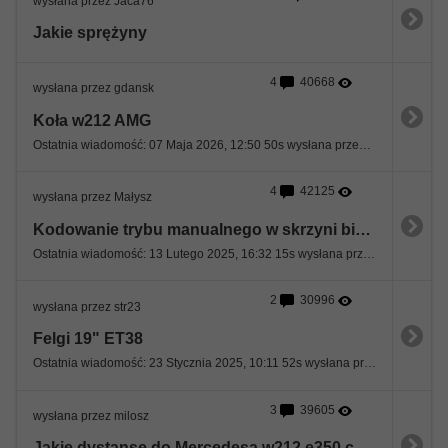
wysłana przez Jaca76
Jakie sprężyny
4
40668
wysłana przez gdansk
Koła w212 AMG
Ostatnia wiadomość: 07 Maja 2026, 12:50 50s wysłana przez vand
4
42125
wysłana przez Małysz
Kodowanie trybu manualnego w skrzyni biegów
Ostatnia wiadomość: 13 Lutego 2025, 16:32 15s wysłana przez Małysz
2
30996
wysłana przez str23
Felgi 19" ET38
Ostatnia wiadomość: 23 Stycznia 2025, 10:11 52s wysłana przez vyvyan
3
39605
wysłana przez milosz
Jakie dystanse do Mercedesa w212 e350 c207