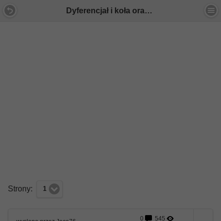
Dyferencjał i koła oraz przeniesienie napędu - Forum Mercedes E-Klasa
Strony:
1
0
545