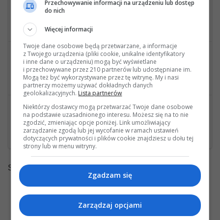
wysłana przez jolsyp
Przechowywanie informacji na urządzeniu lub dostęp
do nich
OE dyferencjału a przełożenie
Ostatnia wiadomość: 12 Października 2022, 12:57 35s wysłana przez sewan
Więcej informacji
Twoje dane osobowe będą przetwarzane, a informacje
4
49446
z Twojego urządzenia (pliki cookie, unikalne identyfikatory
wysłana przez Vengeance
i inne dane o urządzeniu) mogą być wyświetlane
i przechowywane przez 210 partnerów lub udostępniane im.
Hałas podczas jazdy
Mogą też być wykorzystywane przez tę witrynę. My i nasi
Ostatnia wiadomość: 11 Października 2022, 18:03 03s wysłana przez Vengeance
partnerzy możemy używać dokładnych danych
geolokalizacyjnych.
Lista partnerów
4
37942
Niektórzy dostawcy mogą przetwarzać Twoje dane osobowe
wysłana przez Peter
na podstawie uzasadnionego interesu. Możesz się na to nie
zgodzić, zmieniając opcje poniżej. Link umożliwiający
Wymontowanie wału napędowego przód S212 4Matic
zarządzanie zgodą lub jej wycofanie w ramach ustawień
Ostatnia wiadomość: 22 Lipca 2022, 21:40 59s wysłana przez Peter
dotyczących prywatności i plików cookie znajdziesz u dołu tej
strony lub w menu witryny.
Strony:
1
Zgadzam się
Zarządzaj opcjami