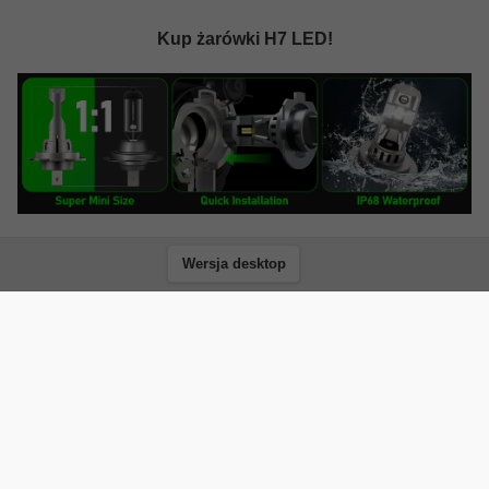
Kup żarówki H7 LED!
Wersja desktop