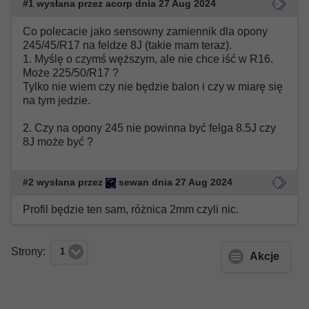
#1 wysłana przez acorp dnia 27 Aug 2024
Co polecacie jako sensowny zamiennik dla opony
245/45/R17 na feldze 8J (takie mam teraz).
1. Myślę o czymś węższym, ale nie chce iść w R16.
Może 225/50/R17 ?
Tylko nie wiem czy nie będzie balon i czy w miarę się
na tym jedzie.
2. Czy na opony 245 nie powinna być felga 8.5J czy
8J może być ?
#2 wysłana przez
sewan dnia 27 Aug 2024
Profil będzie ten sam, różnica 2mm czyli nic.
Strony:
1
Akcje