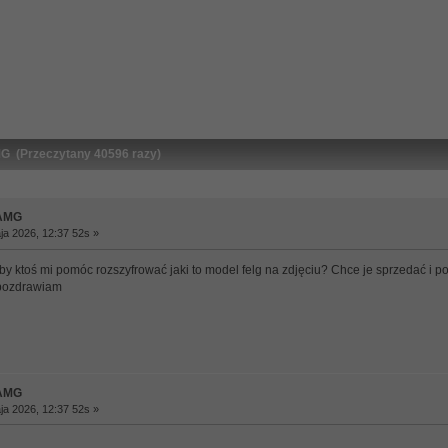
G (Przeczytany 40596 razy)
 AMG
a 2026, 12:37 52s »
y ktoś mi pomóc rozszyfrować jaki to model felg na zdjęciu? Chce je sprzedać i p
i pozdrawiam
 AMG
a 2026, 12:37 52s »