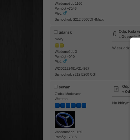
Wiadomości: 1160
Pomógł +70/-8
Płeć:
Samochód: S212 350CDI 4Matic
Odp: Koła 
gdansk
«
Odpowiedź 
Nowy
Wiesz gdzie dok
Wiadomości: 3
Pomógł +0/-0
Płeć:
WDD2122481A214927
Samochód: s212 E200 CGI
Odp: Koł
sewan
«
Odpowied
Global Moderator
Weteran
Na którymś ramie
Wiadomości: 1160
Pomógł +70/-8