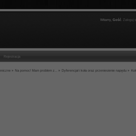
Witamy,
Gość
.
Zaloguj s
Rejestracja
hniczne
»
Na pomoc! Mam problem z...
»
Dyferencjał i koła oraz przeniesienie napędu
»
Ko