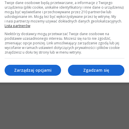
Twoje dane osobowe będą przetwarzane, a informacje z Twojego
urządzenia (pliki cookie, unikalne identyfikatory i inne dane o urządzeniu)
mogą być wyświetlane i przechowywane przez 210 partnerów lub
udostępniane im. Mogą też być wykorzystywane przez tę witrynę. My
w212 AMG
i nasi partnerzy możemy używać dokładnych danych geolokalizacyjnych.
#4 dnia:
07 Maja 2026, 12:50 50s »
Lista partnerów
Niektórzy dostawcy mogą przetwarzać Twoje dane osobowe na
ego jakością zdjęcia, można przypuszczać że chyba tutaj jest rozmiar. nie nr częśc
podstawie uzasadnionego interesu. Możesz się na to nie zgodzić,
zmieniając opcje poniżej. Link umożliwiający zarządzanie zgodą lub jej
wycofanie w ramach ustawień dotyczących prywatności i plików cookie
znajdziesz u dołu tej strony lub w menu witryny.
w212 AMG
Zarządzaj opcjami
Zgadzam się
#4 dnia:
07 Maja 2026, 12:50 50s »