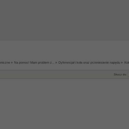
hniczne
»
Na pomoc! Mam problem z...
»
Dyferencjał i koła oraz przeniesienie napędu
»
Ko
Skocz do: