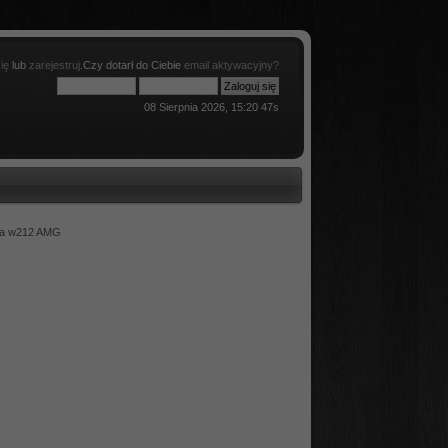
ię
lub
zarejestruj
.Czy dotarł do Ciebie
email aktywacyjny?
08 Sierpnia 2026, 15:20 47s
ła w212 AMG