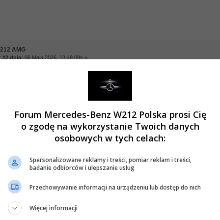
w212 AMG
#2 dnia:
06 Maja 2026, 13:49 09s »
ładnie może się ten numer znajdować?
Forum Mercedes-Benz W212 Polska prosi Cię
o zgodę na wykorzystanie Twoich danych
osobowych w tych celach:
a w212 AMG
ź #3 dnia:
06 Maja 2026, 15:06 39s »
Spersonalizowane reklamy i treści, pomiar reklam i treści,
niu. Zaczyna się od A. Jak go nie ma, to znaczy że felga jest nieoryginalna (najpe
badanie odbiorców i ulepszanie usług
Przechowywanie informacji na urządzeniu lub dostęp do nich
Więcej informacji