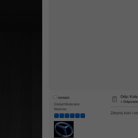
Odp: Koł
sewan
«
Odpowied
Global Moderator
Weteran
Zdejmij koło i od