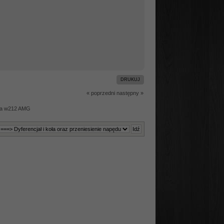
DRUKUJ
« poprzedni
następny »
ła w212 AMG