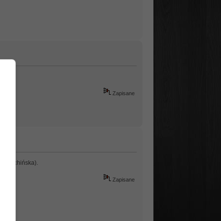
Zapisane
wniej chińska).
Zapisane