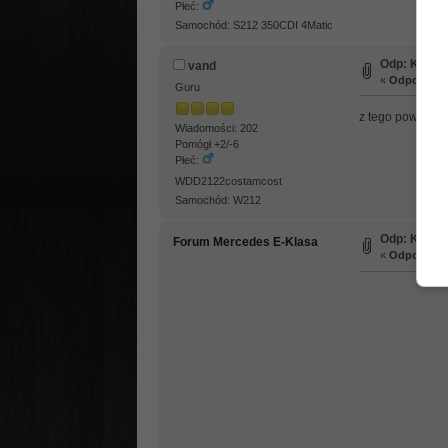
Płeć:
Samochód: S212 350CDI 4Matic
Odp: Koła 
vand
«
Odpowiedź 
Guru
z tego powalajac
Wiadomości: 202
Pomógł +2/-6
Płeć:
WDD2122costamcost
Samochód: W212
Odp: Koła 
Forum Mercedes E-Klasa
«
Odpowiedź 