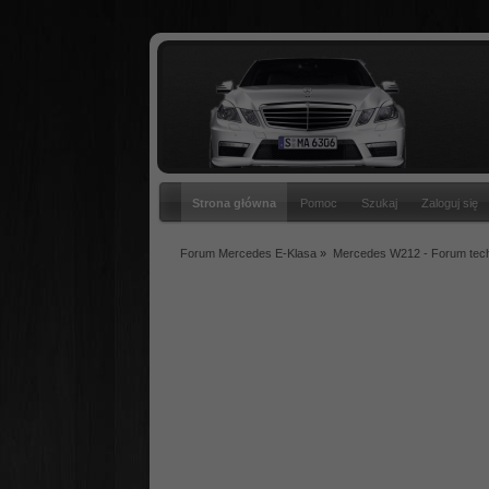
Strona główna
Pomoc
Szukaj
Zaloguj się
Forum Mercedes E-Klasa
»
Mercedes W212 - Forum tec