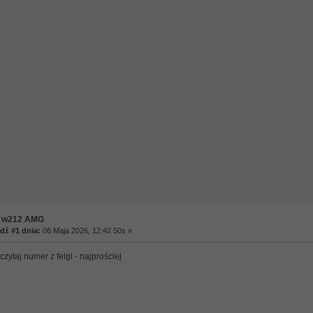
a w212 AMG
ź #1 dnia:
06 Maja 2026, 12:42 50s »
czytaj numer z felgi - najprościej