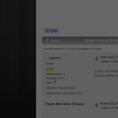
Do dołu
Autor
Wątek: Koła w212 AM
0 użytkowników i 1 Gość przegląda ten wątek.
Koła w212
gdansk
«
dnia:
06 Maj
Nowy
Cześć, czy mógłb
Wiadomości: 3
Dzięki wielkie 
Pomógł +0/-0
Płeć:
WDD2122481A214927
Samochód: s212 E200 CGI
Koła w212
Forum Mercedes E-Klasa
«
dnia:
06 Maj