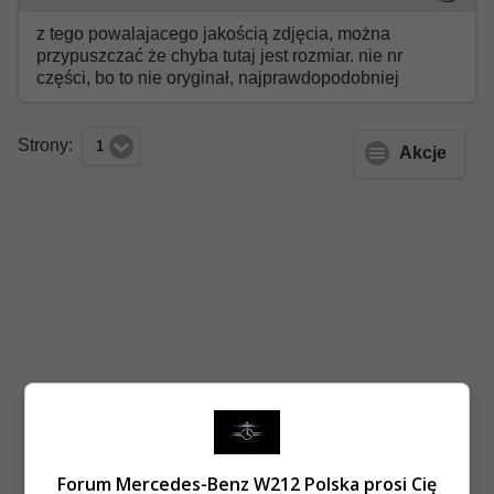
z tego powalajacego jakością zdjęcia, można
przypuszczać że chyba tutaj jest rozmiar. nie nr
części, bo to nie oryginał, najprawdopodobniej
Strony:
1
Akcje
Forum Mercedes-Benz W212 Polska prosi Cię