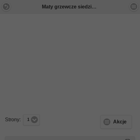
Maty grzewcze siedziska fotela wielokonturowego kierowcy do W212/S212 przedlift - Forum Mercedes E-Klasa
Strony:
1
Akcje