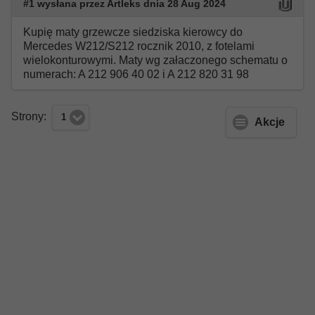
#1 wysłana przez Artleks dnia 28 Aug 2024
Kupię maty grzewcze siedziska kierowcy do
Mercedes W212/S212 rocznik 2010,
z fotelami
wielokonturowymi. Maty wg załaczonego schematu o
numerach: A 212 906 40 02 i A 212 820 31 98
Strony:
1
Akcje