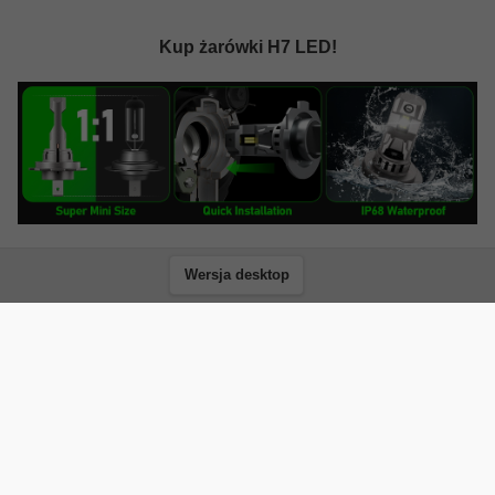
Kup żarówki H7 LED!
Wersja desktop