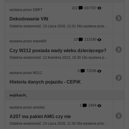
222
637707
wysłana przez DBRT
Dekodowanie VIN
Ostatnia wiadomość: 15 Lipca 2026, 21:01 56s wysłana przez spoxxxx
10
113180
wysłana przez marek85
Czy W212 posiada wady wieku dziecięcego?
Ostatnia wiadomość: 12 Kwietnia 2022, 16:30 18s wysłana przez Andrzej
0
72036
wysłana przez W212
Historia danych pojazdu - CEPiK
wątkach,
1
2404
wysłana przez arnoldo
A207 ma pakiet AMG czy nie
Ostatnia wiadomość: 24 Lipca 2026, 11:30 58s wysłana przez W212