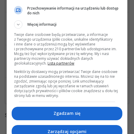
Ostatnia wiadomość: 08 Maja 2023, 08:01 45s wysłana przez 0okm
Przechowywanie informacji na urządzeniu lub dostęp
do nich
2
37490
wysłana przez stailaiker
Więcej informacji
Pomoc w zakupie Mercedes W 212 e350 2015rok
Twoje dane osobowe będą przetwarzane, a informacje
Ostatnia wiadomość: 23 Marca 2023, 20:09 46s wysłana przez stailaiker
z Twojego urządzenia (pliki cookie, unikalne identyfikatory
i inne dane o urządzeniu) mogą być wyświetlane
i przechowywane przez 210 partnerów lub udostępniane im.
2
48986
wysłana przez tomek.bp
Mogą też być wykorzystywane przez tę witrynę. My i nasi
partnerzy możemy używać dokładnych danych
Pomoc w zakupie - pierwszy W212
geolokalizacyjnych.
Lista partnerów
Ostatnia wiadomość: 11 Marca 2023, 21:46 30s wysłana przez tomek.bp
Niektórzy dostawcy mogą przetwarzać Twoje dane osobowe
na podstawie uzasadnionego interesu. Możesz się na to nie
zgodzić, zmieniając opcje poniżej. Link umożliwiający
0
41977
wysłana przez bbenz
zarządzanie zgodą lub jej wycofanie w ramach ustawień
dotyczących prywatności i plików cookie znajdziesz u dołu tej
350CDI kombi
strony lub w menu witryny.
Zgadzam się
Strony:
1
Zarządzaj opcjami