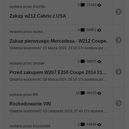
0
23183
wysłana przez ArtuDitu
Zakup w212 Cabrio z USA
4
58901
wysłana przez rucina
Zakup pierwszego Mercedesa - W212 Coupe.
Ostatnia wiadomość: 25 Marca 2024, 15:10 37s wysłana przez siwy1958
1
38855
wysłana przez stnslwk
Przed zakupem W207 E250 Coupe 2014 211KM
Ostatnia wiadomość: 09 Marca 2024, 06:56 27s wysłana przez Remi
16
98930
wysłana przez RR
Rozkodowanie VIN
Ostatnia wiadomość: 03 Listopada 2023, 07:49 27s wysłana przez 0okm
3
44896
wysłana przez krzysiiek88