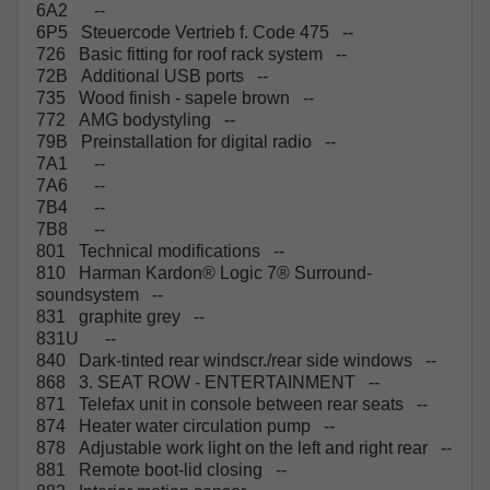
6A2 --
6P5 Steuercode Vertrieb f. Code 475 --
726 Basic fitting for roof rack system --
72B Additional USB ports --
735 Wood finish - sapele brown --
772 AMG bodystyling --
79B Preinstallation for digital radio --
7A1 --
7A6 --
7B4 --
7B8 --
801 Technical modifications --
810 Harman Kardon® Logic 7® Surround-
soundsystem --
831 graphite grey --
831U --
840 Dark-tinted rear windscr./rear side windows --
868 3. SEAT ROW - ENTERTAINMENT --
871 Telefax unit in console between rear seats --
874 Heater water circulation pump --
878 Adjustable work light on the left and right rear --
881 Remote boot-lid closing --