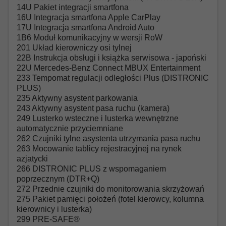
14U Pakiet integracji smartfona
16U Integracja smartfona Apple CarPlay
17U Integracja smartfona Android Auto
1B6 Moduł komunikacyjny w wersji RoW
201 Układ kierowniczy osi tylnej
22B Instrukcja obsługi i książka serwisowa - japoński
22U Mercedes-Benz Connect MBUX Entertainment
233 Tempomat regulacji odległości Plus (DISTRONIC
PLUS)
235 Aktywny asystent parkowania
243 Aktywny asystent pasa ruchu (kamera)
249 Lusterko wsteczne i lusterka wewnętrzne
automatycznie przyciemniane
262 Czujniki tylne asystenta utrzymania pasa ruchu
263 Mocowanie tablicy rejestracyjnej na rynek
azjatycki
266 DISTRONIC PLUS z wspomaganiem
poprzecznym (DTR+Q)
272 Przednie czujniki do monitorowania skrzyżowań
275 Pakiet pamięci położeń (fotel kierowcy, kolumna
kierownicy i lusterka)
299 PRE-SAFE®