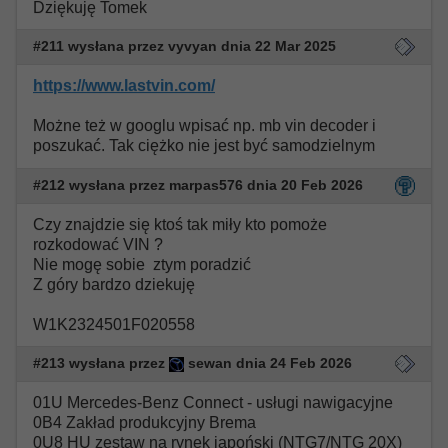
Dziękuję Tomek
#211 wysłana przez vyvyan dnia 22 Mar 2025
https://www.lastvin.com/
Możne też w googlu wpisać np. mb vin decoder i
poszukać. Tak ciężko nie jest być samodzielnym
#212 wysłana przez marpas576 dnia 20 Feb 2026
Czy znajdzie się ktoś tak miły kto pomoże
rozkodować VIN ?
Nie mogę sobie ztym poradzić
Z góry bardzo dziekuję
W1K2324501F020558
#213 wysłana przez
sewan dnia 24 Feb 2026
01U Mercedes-Benz Connect - usługi nawigacyjne
0B4 Zakład produkcyjny Brema
0U8 HU zestaw na rynek japoński (NTG7/NTG 20X)