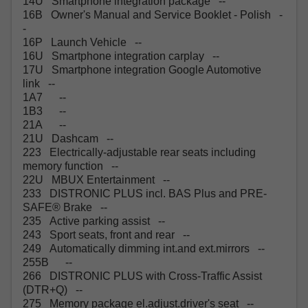
14U Smartphone integration package --
16B Owner's Manual and Service Booklet - Polish -
-
16P Launch Vehicle --
16U Smartphone integration carplay --
17U Smartphone integration Google Automotive
link --
1A7 --
1B3 --
21A --
21U Dashcam --
223 Electrically-adjustable rear seats including
memory function --
22U MBUX Entertainment --
233 DISTRONIC PLUS incl. BAS Plus and PRE-
SAFE® Brake --
235 Active parking assist --
243 Sport seats, front and rear --
249 Automatically dimming int.and ext.mirrors --
255B --
266 DISTRONIC PLUS with Cross-Traffic Assist
(DTR+Q) --
275 Memory package el.adjust.driver's seat --