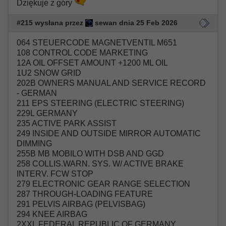
Dziękuje z góry
#215 wysłana przez
sewan dnia 25 Feb 2026
064 STEUERCODE MAGNETVENTIL M651
108 CONTROL CODE MARKETING
12A OIL OFFSET AMOUNT +1200 ML OIL
1U2 SNOW GRID
202B OWNERS MANUAL AND SERVICE RECORD
- GERMAN
211 EPS STEERING (ELECTRIC STEERING)
229L GERMANY
235 ACTIVE PARK ASSIST
249 INSIDE AND OUTSIDE MIRROR AUTOMATIC
DIMMING
255B MB MOBILO WITH DSB AND GGD
258 COLLIS.WARN. SYS. W/ ACTIVE BRAKE
INTERV. FCW STOP
279 ELECTRONIC GEAR RANGE SELECTION
287 THROUGH-LOADING FEATURE
291 PELVIS AIRBAG (PELVISBAG)
294 KNEE AIRBAG
2XXL FEDERAL REPUBLIC OF GERMANY