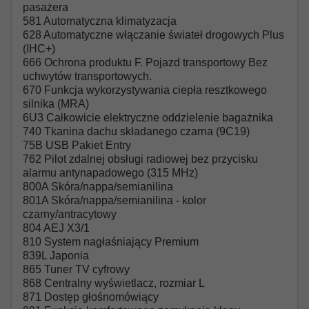
pasażera
581 Automatyczna klimatyzacja
628 Automatyczne włączanie świateł drogowych Plus
(IHC+)
666 Ochrona produktu F. Pojazd transportowy Bez
uchwytów transportowych.
670 Funkcja wykorzystywania ciepła resztkowego
silnika (MRA)
6U3 Całkowicie elektryczne oddzielenie bagażnika
740 Tkanina dachu składanego czarna (9C19)
75B USB Pakiet Entry
762 Pilot zdalnej obsługi radiowej bez przycisku
alarmu antynapadowego (315 MHz)
800A Skóra/nappa/semianilina
801A Skóra/nappa/semianilina - kolor
czarny/antracytowy
804 AEJ X3/1
810 System nagłaśniający Premium
839L Japonia
865 Tuner TV cyfrowy
868 Centralny wyświetlacz, rozmiar L
871 Dostęp głośnomówiący