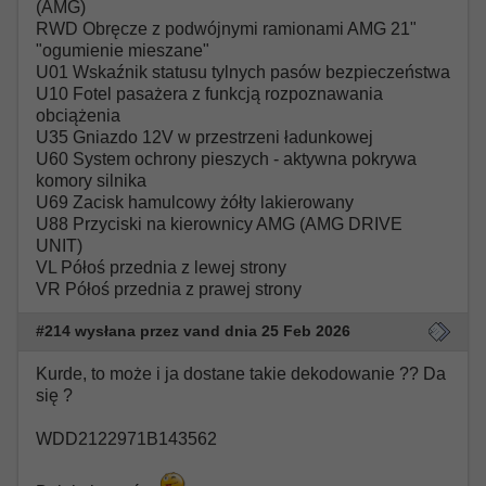
(AMG)
RWD Obręcze z podwójnymi ramionami AMG 21"
"ogumienie mieszane"
U01 Wskaźnik statusu tylnych pasów bezpieczeństwa
U10 Fotel pasażera z funkcją rozpoznawania
obciążenia
U35 Gniazdo 12V w przestrzeni ładunkowej
U60 System ochrony pieszych - aktywna pokrywa
komory silnika
U69 Zacisk hamulcowy żółty lakierowany
U88 Przyciski na kierownicy AMG (AMG DRIVE
UNIT)
VL Półoś przednia z lewej strony
VR Półoś przednia z prawej strony
#214 wysłana przez vand dnia 25 Feb 2026
Kurde, to może i ja dostane takie dekodowanie ?? Da
się ?
WDD2122971B143562