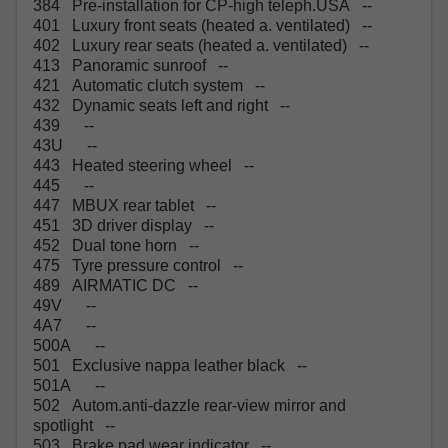
384 Pre-installation for CP-high teleph.USA --
401 Luxury front seats (heated a. ventilated) --
402 Luxury rear seats (heated a. ventilated) --
413 Panoramic sunroof --
421 Automatic clutch system --
432 Dynamic seats left and right --
439 --
43U --
443 Heated steering wheel --
445 --
447 MBUX rear tablet --
451 3D driver display --
452 Dual tone horn --
475 Tyre pressure control --
489 AIRMATIC DC --
49V --
4A7 --
500A --
501 Exclusive nappa leather black --
501A --
502 Autom.anti-dazzle rear-view mirror and
spotlight --
503 Brake pad wear indicator --