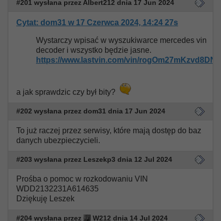
#201 wysłana przez Albert212 dnia 17 Jun 2024
Cytat: dom31 w 17 Czerwca 2024, 14:24 27s
Wystarczy wpisać w wyszukiwarce mercedes vin
decoder i wszystko będzie jasne.
https://www.lastvin.com/vin/rogOm27mKzvd8DNR
a jak sprawdzic czy był bity?
#202 wysłana przez dom31 dnia 17 Jun 2024
To już raczej przez serwisy, które mają dostęp do baz
danych ubezpieczycieli.
#203 wysłana przez Leszekp3 dnia 12 Jul 2024
Prośba o pomoc w rozkodowaniu VIN
WDD2132231A614635
Dziękuję Leszek
#204 wysłana przez
W212 dnia 14 Jul 2024