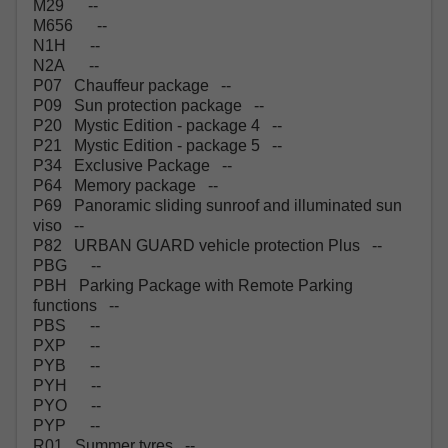
M29 --
M656 --
N1H --
N2A --
P07 Chauffeur package --
P09 Sun protection package --
P20 Mystic Edition - package 4 --
P21 Mystic Edition - package 5 --
P34 Exclusive Package --
P64 Memory package --
P69 Panoramic sliding sunroof and illuminated sun
viso --
P82 URBAN GUARD vehicle protection Plus --
PBG --
PBH Parking Package with Remote Parking
functions --
PBS --
PXP --
PYB --
PYH --
PYO --
PYP --
R01 Summer tyres --