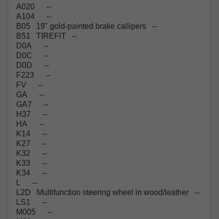
A020 --
A104 --
B05 19" gold-painted brake callipers --
B51 TIREFIT --
D0A --
D0C --
D0D --
F223 --
FV --
GA --
GA7 --
H37 --
HA --
K14 --
K27 --
K32 --
K33 --
K34 --
L --
L2D Multifunction steering wheel in wood/leather --
LS1 --
M005 --