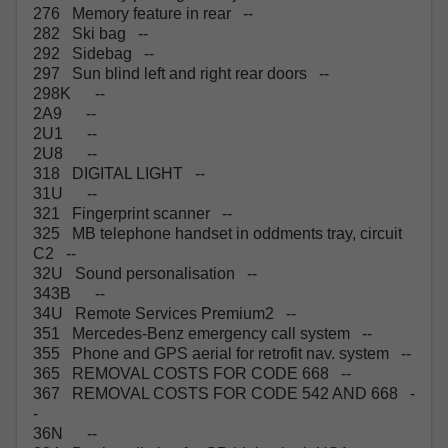
276 Memory feature in rear --
282 Ski bag --
292 Sidebag --
297 Sun blind left and right rear doors --
298K --
2A9 --
2U1 --
2U8 --
318 DIGITAL LIGHT --
31U --
321 Fingerprint scanner --
325 MB telephone handset in oddments tray, circuit
C2 --
32U Sound personalisation --
343B --
34U Remote Services Premium2 --
351 Mercedes-Benz emergency call system --
355 Phone and GPS aerial for retrofit nav. system --
365 REMOVAL COSTS FOR CODE 668 --
367 REMOVAL COSTS FOR CODE 542 AND 668 -
-
36N --