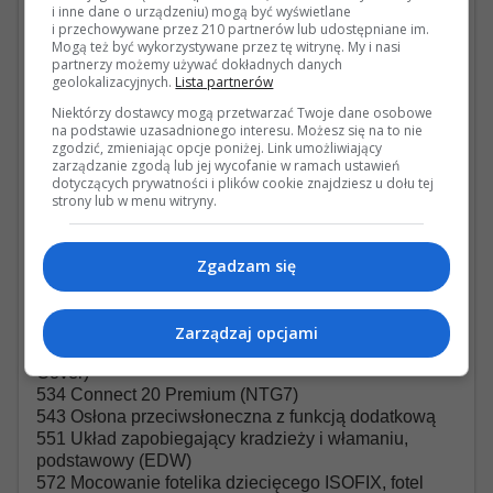
i inne dane o urządzeniu) mogą być wyświetlane
443 Ogrzewanie kierownicy
i przechowywane przez 210 partnerów lub udostępniane im.
459 Zawieszenie stalowe z regulacją amortyzacji
Mogą też być wykorzystywane przez tę witrynę. My i nasi
partnerzy możemy używać dokładnych danych
464 Wyświetlacz zestawu wskaźników M
geolokalizacyjnych.
Lista partnerów
466 Aktywne łoże silnika
467 Elektroniczny samoblokujący mechanizm
Niektórzy dostawcy mogą przetwarzać Twoje dane osobowe
na podstawie uzasadnionego interesu. Możesz się na to nie
różnicowy
zgodzić, zmieniając opcje poniżej. Link umożliwiający
475 Układ kontroli ciśnienia w ogumieniu (RDK)
zarządzanie zgodą lub jej wycofanie w ramach ustawień
498 Wersja na rynek japoński
dotyczących prywatności i plików cookie znajdziesz u dołu tej
500 Lusterko zewnętrzne elektrycznie składane
strony lub w menu witryny.
501 Kamera 360°
502 Bezpłatne aktualizacje danych mapowych przez
kilka lat
Zgadzam się
507 Zdalne parkowanie Premium
513 Funkcja rozpoznawania znaków drogowych
51U Okładzina wewnętrzna dachu z czarnej tkaniny
Zarządzaj opcjami
524 Osłona zabezpieczająca pojazdu (Full Body
Cover)
534 Connect 20 Premium (NTG7)
543 Osłona przeciwsłoneczna z funkcją dodatkową
551 Układ zapobiegający kradzieży i włamaniu,
podstawowy (EDW)
572 Mocowanie fotelika dziecięcego ISOFIX, fotel