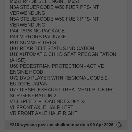
M651 R4-DIESEL ENGINE M651
N3A STEUERCODE W50 FUER PPS-INT.
VERWENDUNG
N5A STEUERCODE W50 FUER PPS-INT.
VERWENDUNG
P44 PARKING PACKAGE
P49 MIRRORS PACKAGE
R01 SUMMER TIRES
U01 REAR BELT STATUS INDICATION
U18 AUTOMATIC CHILD SEAT RECOGNITATION
(AKSE)
U60 PEDESTRIAN PROTECTION - ACTIVE
ENGINE HOOD
U72 DVD PLAYER WITH REGIONAL CODE 2,
EUROPE, JAPAN
U77 DIESEL EXHAUST TREATMENT BLUETEC
SCR GENERATION 2
V73 SPEED- + LOADINDEX 99Y XL
VL FRONT AXLE HALF, LEFT
VR FRONT AXLE HALF, RIGHT
#216 wysłana przez michalkorkosz dnia 09 Apr 2026