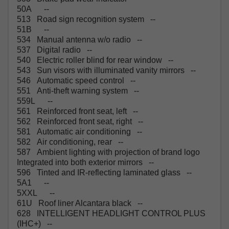
50A --
513 Road sign recognition system --
51B --
534 Manual antenna w/o radio --
537 Digital radio --
540 Electric roller blind for rear window --
543 Sun visors with illuminated vanity mirrors --
546 Automatic speed control --
551 Anti-theft warning system --
559L --
561 Reinforced front seat, left --
562 Reinforced front seat, right --
581 Automatic air conditioning --
582 Air conditioning, rear --
587 Ambient lighting with projection of brand logo
Integrated into both exterior mirrors --
596 Tinted and IR-reflecting laminated glass --
5A1 --
5XXL --
61U Roof liner Alcantara black --
628 INTELLIGENT HEADLIGHT CONTROL PLUS
(IHC+) --