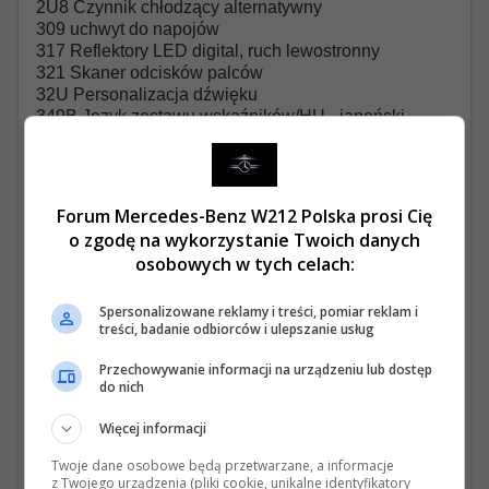
2U8 Czynnik chłodzący alternatywny
309 uchwyt do napojów
317 Reflektory LED digital, ruch lewostronny
321 Skaner odcisków palców
32U Personalizacja dźwięku
349B Język zestawu wskaźników/HU - japoński -
kanji
351 System telefonu alarmowego eCall
355 Przygotowanie do późniejszego montażu
systemu nawigacyjnego
Forum Mercedes-Benz W212 Polska prosi Cię
365 Nawigacja na twardym dysku
o zgodę na wykorzystanie Twoich danych
37U Zaawansowane usługi zdalnego dostępu
osobowych w tych celach:
384 Moduł komunikacyjny Ramses High (4G)
399 Fotel wielokonturowy z przodu z funkcją masażu
Spersonalizowane reklamy i treści, pomiar reklam i
3B5 Ocena zestaw krajowy Japonia NCAP
treści, badanie odbiorców i ulepszanie usług
3S6 Technologia Hotend typu II-A
3U0 Układ hamulcowy AMG High Performance Plus /
Przechowywanie informacji na urządzeniu lub dostęp
duży hamulec
do nich
401 Klimatyzacja foteli przednich
403 System ogrzewania Airscarf z przodu
Więcej informacji
421 Automatyczna 9-biegowa skrzynia biegów
Twoje dane osobowe będą przetwarzane, a informacje
438 Wyświetlacz HUD Classic
z Twojego urządzenia (pliki cookie, unikalne identyfikatory
43U Funkcja projekcji poprzez reflektory - Animacja