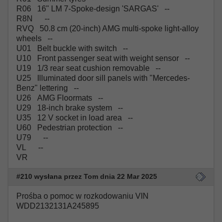
R06 16" LM 7-Spoke-design 'SARGAS' --
R8N --
RVQ 50.8 cm (20-inch) AMG multi-spoke light-alloy
wheels --
U01 Belt buckle with switch --
U10 Front passenger seat with weight sensor --
U19 1/3 rear seat cushion removable --
U25 Illuminated door sill panels with "Mercedes-
Benz" lettering --
U26 AMG Floormats --
U29 18-inch brake system --
U35 12 V socket in load area --
U60 Pedestrian protection --
U79 --
VL --
VR
#210 wysłana przez Tom dnia 22 Mar 2025
Prośba o pomoc w rozkodowaniu VIN
WDD2132131A245895