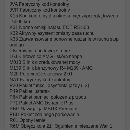
JVA Fabryczny kod kontrolny
JVR Fabryczny kod kontrolny
K15 Kod kontrolny dla okresu międzyprzeglądowego
15000 km
K31 Norma emisji hałasu ECE R51-03
K32 Aktywny asystent zmiany pasa ruchu
K33 Zaawansowane ponowne ruszanie w ruchu stop
and go
L Kierownica po lewej stronie
L6J Kierownica AMG - skóra nappa
M013 Silnik o zredukowanej mocy
M139 Silnik benzynowy R4 M139 - AMG
M20 Pojemność skokowa 2,0 l
NA1 Fabryczny kod kontrolny
P20 Pakiet funkcji asystenta jazdy (L2)
P49 Pakiet lusterek
P64 Pakiet pamięci położeń z przodu
P71 Pakiet AMG Dynamic Plus
PBG Nawigacja MBUX Premium
PBH Pakiet zdalnego parkowania
R01 Opony letnie
R6M Obręcz koła 21" Ogumienie mieszane War. 1