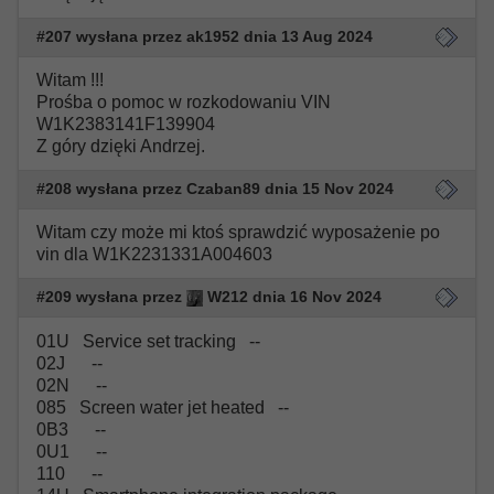
#207 wysłana przez ak1952 dnia 13 Aug 2024
Witam !!!
Prośba o pomoc w rozkodowaniu VIN
W1K2383141F139904
Z góry dzięki Andrzej.
#208 wysłana przez Czaban89 dnia 15 Nov 2024
Witam czy może mi ktoś sprawdzić wyposażenie po
vin dla W1K2231331A004603
#209 wysłana przez
W212 dnia 16 Nov 2024
01U Service set tracking --
02J --
02N --
085 Screen water jet heated --
0B3 --
0U1 --
110 --