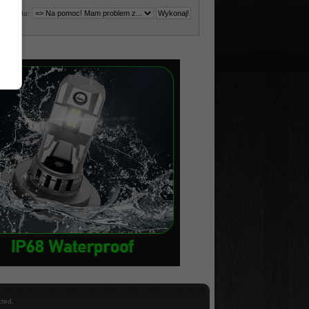
Skocz do:
ted.