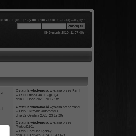
ię
lub
zarejestruj
.Czy dotarł do Ciebie
email aktywacyjny?
09 Sierpnia 2026, 11:37 09s
Ostatnia wiadomość
wysłana przez
Remi
ci
w
Odp: om651 auto nagle ga...
dnia 19 Lipca 2026, 20:17 58s
Ostatnia wiadomość
wysłana przez
vand
ci
w
Odp: Skrzynia automatycz...
dnia 29 Grudnia 2025, 23:12 29s
Ostatnia wiadomość
wysłana przez
ci
Redbull2101
w
Odp: Hamulec ręczny
dnia 06 Czerwca 2024, 18:43 47s