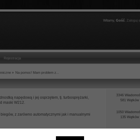
Witamy,
Gość
.
Zaloguj s
Rejestracja
hniczne
»
Na pomoc! Mam problem z...
3346 Wiadomoś
nostką napędową i jej osprzętem, tj. turbosprężarki,
581 Wątków
pod maski W212.
1050 Wiadomoś
i biegów, z zarówno automatycznymi jak i manualnymi
135 Wątków
288 Wiadomoś
 hamulcowymi Mercedesa W212
51 Wątków