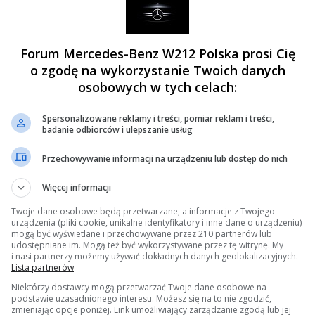
691 Wiadomoś
układem kierowniczym i zawieszeniem Mercedesa W212
107 Wątków
Forum Mercedes-Benz W212 Polska prosi Cię
525 Wiadomoś
ny pojazdu, uszkodzenia powłoki lakierniczej w Mercedesie
125 Wątków
o zgodę na wykorzystanie Twoich danych
osobowych w tych celach:
920 Wiadomoś
binie naszych Mercedesów W212
190 Wątków
Spersonalizowane reklamy i treści, pomiar reklam i treści,
badanie odbiorców i ulepszanie usług
513 Wiadomoś
e W212
103 Wątków
Przechowywanie informacji na urządzeniu lub dostęp do nich
2528 Wiadomoś
Więcej informacji
W212
401 Wątków
Twoje dane osobowe będą przetwarzane, a informacje z Twojego
sienie napędu
513 Wiadomoś
urządzenia (pliki cookie, unikalne identyfikatory i inne dane o urządzeniu)
pędu w Mercedesie W212
73 Wątków
mogą być wyświetlane i przechowywane przez 210 partnerów lub
udostępniane im. Mogą też być wykorzystywane przez tę witrynę. My
i nasi partnerzy możemy używać dokładnych danych geolokalizacyjnych.
lemy jakie trapią nasze Mercedesy W212.
Lista partnerów
Niektórzy dostawcy mogą przetwarzać Twoje dane osobowe na
hniczne
»
Na pomoc! Mam problem z...
podstawie uzasadnionego interesu. Możesz się na to nie zgodzić,
zmieniając opcje poniżej. Link umożliwiający zarządzanie zgodą lub jej