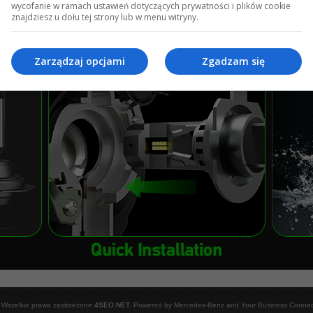
wycofanie w ramach ustawień dotyczących prywatności i plików cookie
znajdziesz u dołu tej strony lub w menu witryny.
Kup żarówki H7 LED!
Zarządzaj opcjami
Zgadzam się
 Wszelkie prawa zastrzeżone
4SEO.NET
. Powered by Mercedes-Benz and Your Business Connec