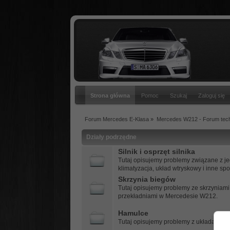
Strona główna
Pomoc
Szukaj
Zaloguj się
Forum Mercedes E-Klasa
»
Mercedes W212 - Forum tec
Działy podrzędne
Silnik i osprzęt silnika
Tutaj opisujemy problemy związane z jed
klimatyzacja, układ wtryskowy i inne s
Skrzynia biegów
Tutaj opisujemy problemy ze skrzyniam
przekładniami w Mercedesie W212.
Hamulce
Tutaj opisujemy problemy z układami