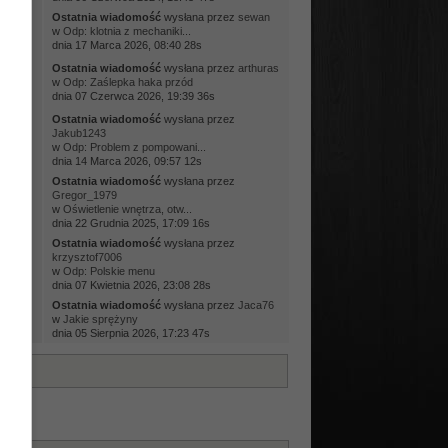
Ostatnia wiadomość
wysłana przez
sewan
ci
w
Odp: klotnia z mechaniki...
dnia 17 Marca 2026, 08:40 28s
Ostatnia wiadomość
wysłana przez
arthuras
ci
w
Odp: Zaślepka haka przód
dnia 07 Czerwca 2026, 19:39 36s
Ostatnia wiadomość
wysłana przez
ci
Jakub1243
w
Odp: Problem z pompowani...
dnia 14 Marca 2026, 09:57 12s
Ostatnia wiadomość
wysłana przez
ci
Gregor_1979
w
Oświetlenie wnętrza, otw...
dnia 22 Grudnia 2025, 17:09 16s
Ostatnia wiadomość
wysłana przez
ci
krzysztof7006
w
Odp: Polskie menu
dnia 07 Kwietnia 2026, 23:08 28s
Ostatnia wiadomość
wysłana przez
Jaca76
ci
w
Jakie sprężyny
dnia 05 Sierpnia 2026, 17:23 47s