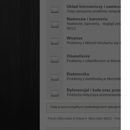
Układ kierowniczy i zawieszenie
Tutaj opisujemy problemy związane z 
Nadwozie i karoseria
Nadwozie, karoseria... wygląd zewnętrz
W212
Wnętrze
Problemy z którymi borykamy się w ka
Oświetlenie
Problemy z oświetleniem w Mercedesi
Elektronika
Problemy z elektroniką w Mercedesie 
Dyferencjał i koła oraz przenie
Problemy dotyczące przeniesienia na
Tutaj w poszczególnych podkategoriach opisujemy prob
Forum Mercedes E-Klasa
»
Mercedes W212 - Forum tec