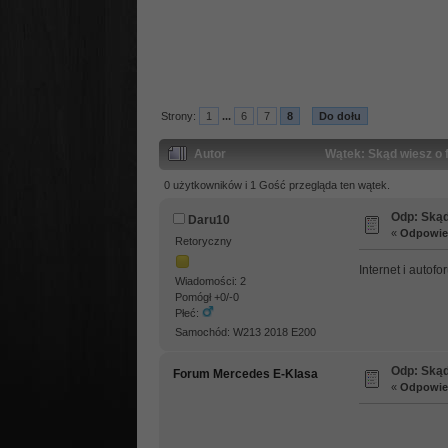
Strony:
1
...
6
7
8
Do dołu
Autor
Wątek: Skąd wiesz o 
0 użytkowników i 1 Gość przegląda ten wątek.
Odp: Skąd
Daru10
«
Odpowied
Retoryczny
Internet i autofo
Wiadomości: 2
Pomógł +0/-0
Płeć:
Samochód: W213 2018 E200
Odp: Skąd
Forum Mercedes E-Klasa
«
Odpowied