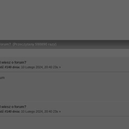
forum? (Przeczytany 590890 razy)
 wiesz o forum?
ź #140 dnia:
10 Lutego 2024, 20:40 23s »
rum
 wiesz o forum?
ź #140 dnia:
10 Lutego 2024, 20:40 23s »