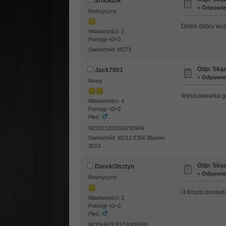
arnoldzik
«
Odpowied
Retoryczny
Dzień dobry wsz
Wiadomości: 2
Pomógł +0/-0
Samochód: M273
Odp: Skąd
Jack7801
«
Odpowied
Nowy
Wyszukiwarka g
Wiadomości: 4
Pomógł +0/-0
Płeć:
WDD2120262A793904
Samochód: W212 E350 Bluetec
2013
Odp: Skąd
DarekOlsztyn
«
Odpowied
Retoryczny
O forum dowiedz
Wiadomości: 2
Pomógł +0/-0
Płeć:
WDDHF0EB1EA909058