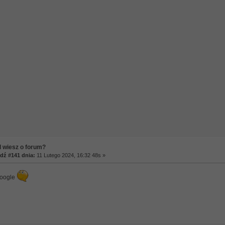
 wiesz o forum?
ź #141 dnia:
11 Lutego 2024, 16:32 48s »
Google