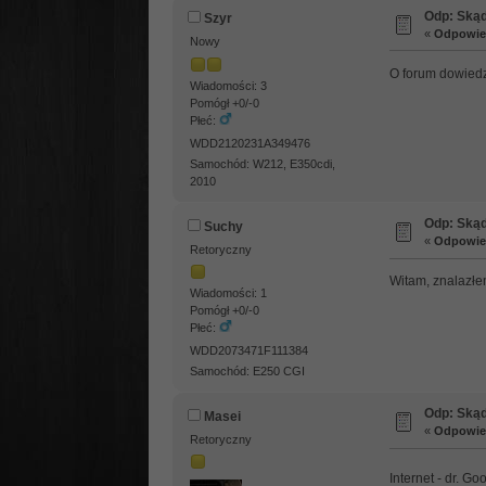
Odp: Skąd
Szyr
«
Odpowied
Nowy
O forum dowiedz
Wiadomości: 3
Pomógł +0/-0
Płeć:
WDD2120231A349476
Samochód: W212, E350cdi,
2010
Odp: Skąd
Suchy
«
Odpowied
Retoryczny
Witam, znalazłe
Wiadomości: 1
Pomógł +0/-0
Płeć:
WDD2073471F111384
Samochód: E250 CGI
Odp: Skąd
Masei
«
Odpowied
Retoryczny
Internet - dr. 