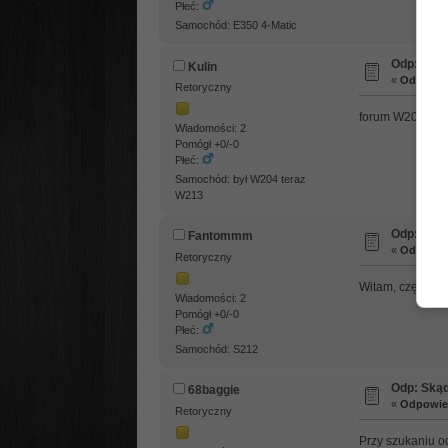
Płeć:
Samochód: E350 4-Matic
Odp: Skąd
Kulin
«
Odpowied
Retoryczny
forum W204, po
Wiadomości: 2
Pomógł +0/-0
Płeć:
Samochód: był W204 teraz
W213
Odp: Skąd
Fantommm
«
Odpowied
Retoryczny
Witam, często s
Wiadomości: 2
Pomógł +0/-0
Płeć:
Samochód: S212
Odp: Skąd
68baggie
«
Odpowied
Retoryczny
Przy szukaniu o