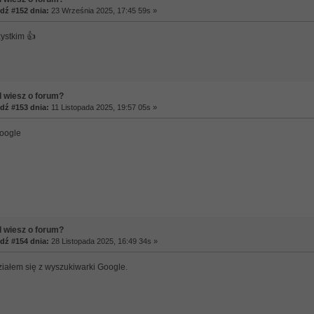
ź #152 dnia:
23 Września 2025, 17:45 59s »
ystkim 👍
 wiesz o forum?
ź #153 dnia:
11 Listopada 2025, 19:57 05s »
oogle
 wiesz o forum?
ź #154 dnia:
28 Listopada 2025, 16:49 34s »
iałem się z wyszukiwarki Google.