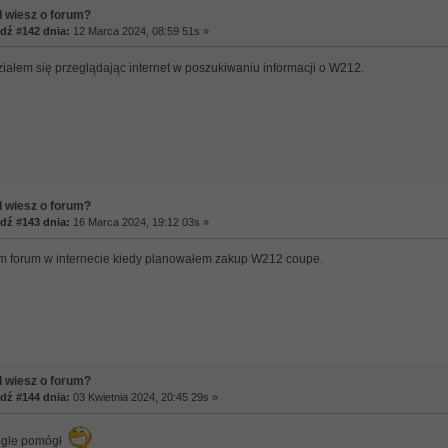
 wiesz o forum?
ź #142 dnia:
12 Marca 2024, 08:59 51s »
iałem się przeglądając internet w poszukiwaniu informacji o W212.
 wiesz o forum?
ź #143 dnia:
16 Marca 2024, 19:12 03s »
m forum w internecie kiedy planowałem zakup W212 coupe.
 wiesz o forum?
ź #144 dnia:
03 Kwietnia 2024, 20:45 29s »
Google pomógł