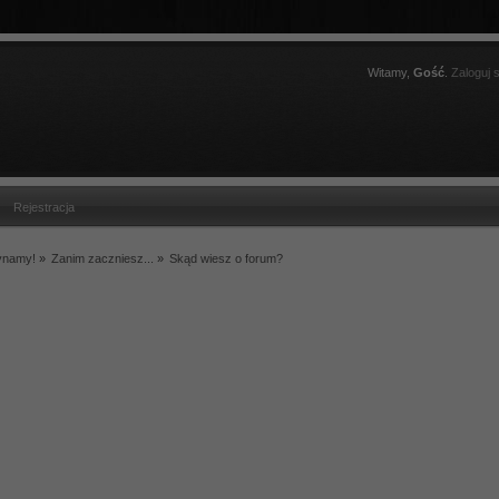
Witamy,
Gość
.
Zaloguj s
Rejestracja
ynamy!
»
Zanim zaczniesz...
»
Skąd wiesz o forum?