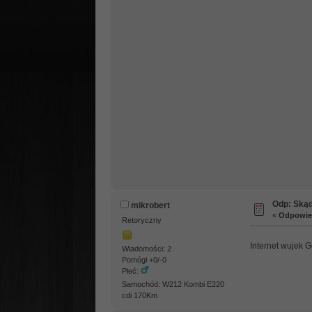
Odp: Skąd
mikrobert
«
Odpowied
Retoryczny
Internet wujek 
Wiadomości: 2
Pomógł +0/-0
Płeć:
Samochód: W212 Kombi E220
cdi 170Km