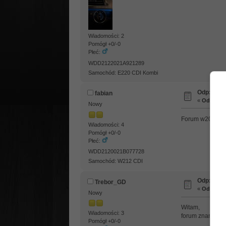
Wiadomości: 2
Pomógł +0/-0
Płeć:
WDD2122021A921289
Samochód: E220 CDI Kombi
Odp: Skąd
fabian
«
Odpowied
Nowy
Forum w203
Wiadomości: 4
Pomógł +0/-0
Płeć:
WDD2120021B077728
Samochód: W212 CDI
Odp: Skąd
Trebor_GD
«
Odpowied
Nowy
Witam,
Wiadomości: 3
forum znane z si
Pomógł +0/-0