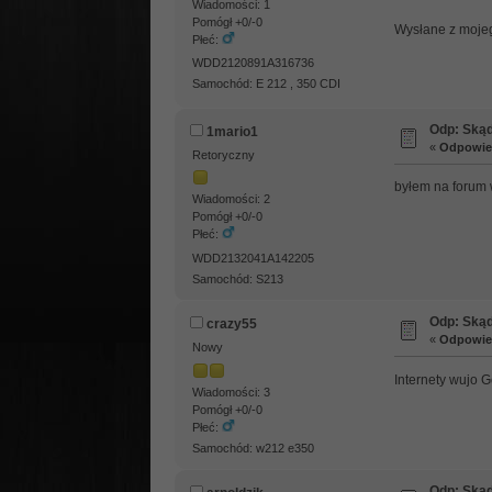
Wiadomości: 1
Pomógł +0/-0
Wysłane z moje
Płeć:
WDD2120891A316736
Samochód: E 212 , 350 CDI
Odp: Skąd
1mario1
«
Odpowied
Retoryczny
byłem na forum 
Wiadomości: 2
Pomógł +0/-0
Płeć:
WDD2132041A142205
Samochód: S213
Odp: Skąd
crazy55
«
Odpowied
Nowy
Internety wujo 
Wiadomości: 3
Pomógł +0/-0
Płeć:
Samochód: w212 e350
Odp: Skąd