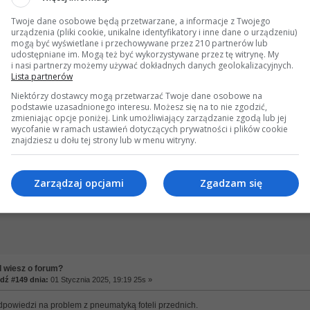
Twoje dane osobowe będą przetwarzane, a informacje z Twojego
urządzenia (pliki cookie, unikalne identyfikatory i inne dane o urządzeniu)
mogą być wyświetlane i przechowywane przez 210 partnerów lub
 wiesz o forum?
udostępniane im. Mogą też być wykorzystywane przez tę witrynę. My
ź #147 dnia:
14 Października 2024, 23:00 10s »
i nasi partnerzy możemy używać dokładnych danych geolokalizacyjnych.
Lista partnerów
tem wujek google
Niektórzy dostawcy mogą przetwarzać Twoje dane osobowe na
podstawie uzasadnionego interesu. Możesz się na to nie zgodzić,
zmieniając opcje poniżej. Link umożliwiający zarządzanie zgodą lub jej
wycofanie w ramach ustawień dotyczących prywatności i plików cookie
znajdziesz u dołu tej strony lub w menu witryny.
 wiesz o forum?
ź #148 dnia:
15 Listopada 2024, 12:58 40s »
Zarządzaj opcjami
Zgadzam się
zukając o W212 wyświetlają się odnośniki do forum.
 wiesz o forum?
ź #149 dnia:
01 Stycznia 2025, 19:19 25s »
dpowiedzi na problem z pneumatyką foteli przednich.