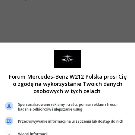
 wiesz o forum?
ź #145 dnia:
30 Sierpnia 2024, 14:39 32s »
Forum Mercedes-Benz W212 Polska prosi Cię
o zgodę na wykorzystanie Twoich danych
osobowych w tych celach:
Spersonalizowane reklamy i treści, pomiar reklam i treści,
 wiesz o forum?
badanie odbiorców i ulepszanie usług
ź #146 dnia:
12 Września 2024, 20:52 14s »
Przechowywanie informacji na urządzeniu lub dostęp do nich
eci, często szukając o W212 wyświetlają się odnośniki.
Więcej informacji