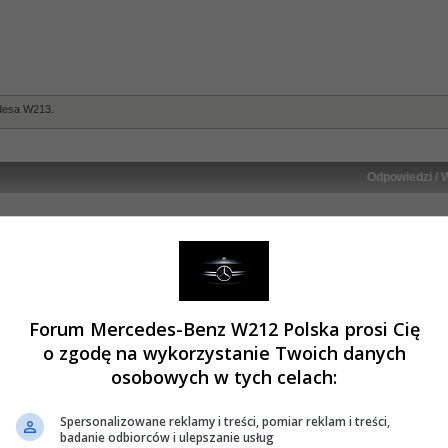
edesa W213.
Odpowiedzi
/
W
0 Odpowi
86295 Wyśw
e
7 Odpowi
99847 Wyśw
Forum Mercedes-Benz W212 Polska prosi Cię
o zgodę na wykorzystanie Twoich danych
hniczne
»
Modyfikacje i tuning W213
osobowych w tych celach:
mknięty wątek
Spersonalizowane reklamy i treści, pomiar reklam i treści,
ek przyklejony
badanie odbiorców i ulepszanie usług
kieta