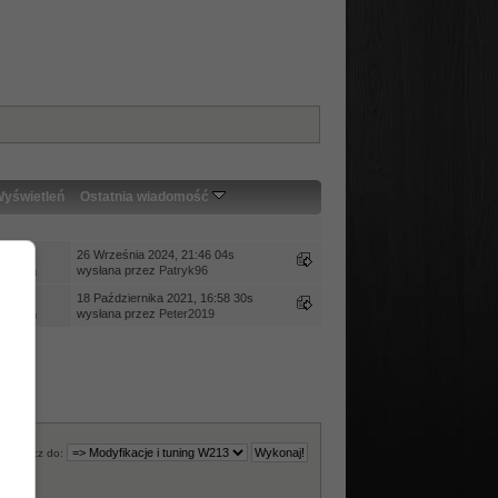
yświetleń
Ostatnia wiadomość
edzi
26 Września 2024, 21:46 04s
wysłana przez
Patryk96
ietleń
edzi
18 Października 2021, 16:58 30s
wysłana przez
Peter2019
ietleń
Skocz do: