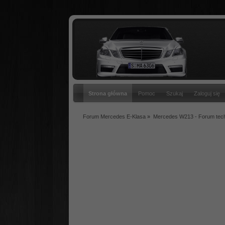
Strona główna
Pomoc
Szukaj
Zaloguj się
Forum Mercedes E-Klasa
»
Mercedes W213 - Forum tec