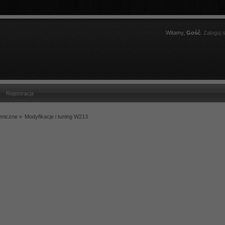
Witamy,
Gość
.
Zaloguj s
Rejestracja
hniczne
»
Modyfikacje i tuning W213