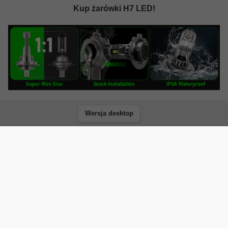
Kup żarówki H7 LED!
Wersja desktop