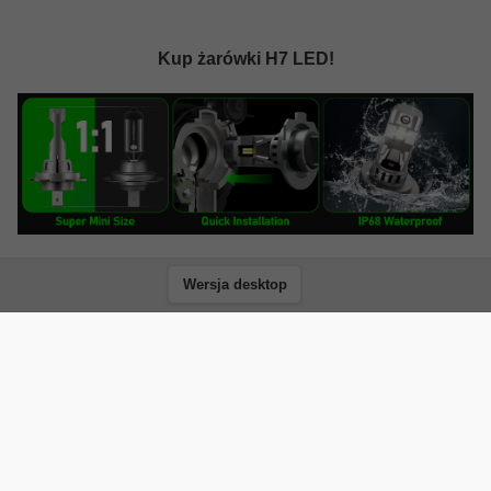
Kup żarówki H7 LED!
Wersja desktop