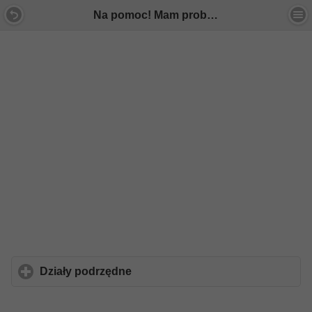
Na pomoc! Mam problem z... - Forum Mercedes E-Klasa
Działy podrzędne
click to expand contents