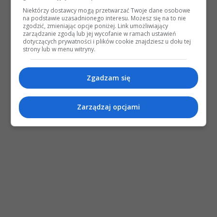
Niektórzy dostawcy mogą przetwarzać Twoje dane osobowe
na podstawie uzasadnionego interesu. Możesz się na to nie
zgodzić, zmieniając opcje poniżej. Link umożliwiający
zarządzanie zgodą lub jej wycofanie w ramach ustawień
dotyczących prywatności i plików cookie znajdziesz u dołu tej
strony lub w menu witryny.
Zgadzam się
Zarządzaj opcjami