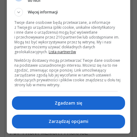
do nich
D0A No code designation available
D0C No code designation available
Więcej informacji
D0D No code designation available
Twoje dane osobowe będą przetwarzane, a informacje
F207 MODEL SERIES 207
z Twojego urządzenia (pliki cookie, unikalne identyfikatory
FC COUPE
i inne dane o urządzeniu) mogą być wyświetlane
G618 TRANSMISSION CODE VERSION 18
i przechowywane przez 210 partnerów lub udostępniane im.
GA AUTOMATIC TRANSMISSION
Mogą też być wykorzystywane przez tę witrynę. My i nasi
partnerzy możemy używać dokładnych danych
HA REAR AXLE
geolokalizacyjnych.
Lista partnerów
J54 JOINT FLANGE VARIANT
K10 SOFTWARE CONTROL FOR STATIC CURVE
Niektórzy dostawcy mogą przetwarzać Twoje dane osobowe
na podstawie uzasadnionego interesu. Możesz się na to nie
ILLUMINATION
zgodzić, zmieniając opcje poniżej. Link umożliwiający
K11 ADAPTIVE STOP LIGHT FLASHING
zarządzanie zgodą lub jej wycofanie w ramach ustawień
K14 CONTROL CODE FOR SERVICE INTERVAL
dotyczących prywatności i plików cookie znajdziesz u dołu tej
20000 KM
strony lub w menu witryny.
L LEFT-HAND STEERING
M010 EVO/VEHICLE UPGRADE ENGINES
M18 DISPLACEMENT 1.8 LITER
Zgadzam się
M271 R4-GASOLINE ENGINE M271
NA1 CONTROL CODE BREMEN PLANT
P35 LIGHT PACKAGE (FFO)
Zarządzaj opcjami
P54 THEFT PROTECTION PACKAGE
P64 FRONT MEMORY PACKAGE