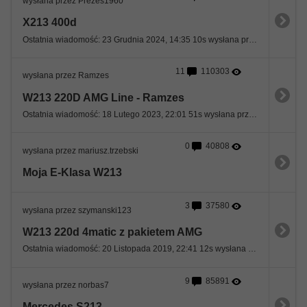
wysłana przez Prezes1960
X213 400d
Ostatnia wiadomość: 23 Grudnia 2024, 14:35 10s wysłana przez Prezes1960
11
110303
wysłana przez Ramzes
W213 220D AMG Line - Ramzes
Ostatnia wiadomość: 18 Lutego 2023, 22:01 51s wysłana przez RAF77
0
40808
wysłana przez mariusz.trzebski
Moja E-Klasa W213
3
37580
wysłana przez szymanski123
W213 220d 4matic z pakietem AMG
Ostatnia wiadomość: 20 Listopada 2019, 22:41 12s wysłana przez TOMKAMIN
9
85891
wysłana przez norbas7
Mercedes S213