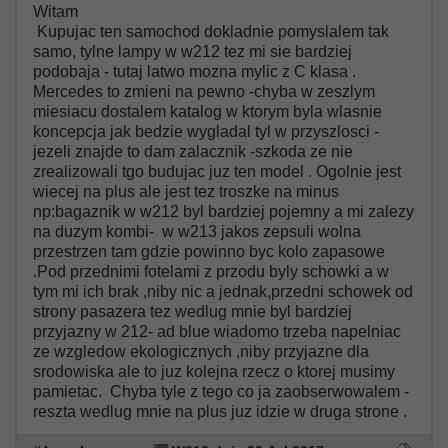
Witam
Kupujac ten samochod dokladnie pomyslalem tak
samo, tylne lampy w w212 tez mi sie bardziej
podobaja - tutaj latwo mozna mylic z C klasa .
Mercedes to zmieni na pewno -chyba w zeszlym
miesiacu dostalem katalog w ktorym byla wlasnie
koncepcja jak bedzie wygladal tyl w przyszlosci -
jezeli znajde to dam zalacznik -szkoda ze nie
zrealizowali tgo budujac juz ten model . Ogolnie jest
wiecej na plus ale jest tez troszke na minus
np:bagaznik w w212 byl bardziej pojemny a mi zalezy
na duzym kombi- w w213 jakos zepsuli wolna
przestrzen tam gdzie powinno byc kolo zapasowe
.Pod przednimi fotelami z przodu byly schowki a w
tym mi ich brak ,niby nic a jednak,przedni schowek od
strony pasazera tez wedlug mnie byl bardziej
przyjazny w 212- ad blue wiadomo trzeba napelniac
ze wzgledow ekologicznych ,niby przyjazne dla
srodowiska ale to juz kolejna rzecz o ktorej musimy
pamietac. Chyba tyle z tego co ja zaobserwowalem -
reszta wedlug mnie na plus juz idzie w druga strone .