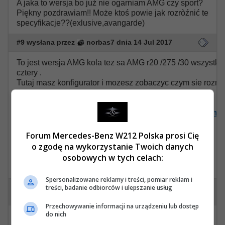
A jaka to wersja bo już nie ogarniam AMG czy sport?
Piękny pozdrawiam!! Może ktoś powie jak rozròźnić te
specyfikacje??(exlusive,avangarde)
#9 wysłana przez
norbas7 dnia 14 Jul 2017
To jest wersja AMG kola tez sa AMG r20 /275 /30 wszystki
cztery .
Tutaj masz konfigurator i mozesz zobaczyc czym sie roznia
https://configurator.mercedes-
benz.com/konfigurator/pl/pl/klasa-e/limuzyna?
model=2130041&subprocess=CCci&accountID=daimp
Forum Mercedes-Benz W212 Polska prosi Cię
Pozdrawiam i dzieki za mile slowa
o zgodę na wykorzystanie Twoich danych
osobowych w tych celach:
Wysłane z iPad za pomocą Tapatalk
Spersonalizowane reklamy i treści, pomiar reklam i
#10 wysłana przez
mariano-italiano dnia 21 Feb 2018
treści, badanie odbiorców i ulepszanie usług
Przechowywanie informacji na urządzeniu lub dostęp
do nich
Miło, że na forum nie będę sam z 213, witaj!