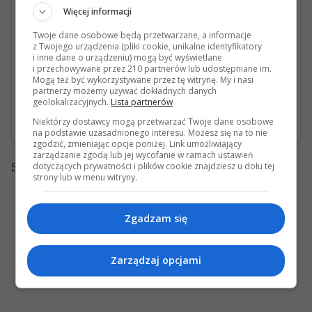
Więcej informacji
Twoja gwiazda prawie tak piękna jak moja
. Z
Twoje dane osobowe będą przetwarzane, a informacje
tym, że moja jest w kolorze myszatym, którego
z Twojego urządzenia (pliki cookie, unikalne identyfikatory
niewątpliwym plusem jest to, że jak jest lekko
i inne dane o urządzeniu) mogą być wyświetlane
i przechowywane przez 210 partnerów lub udostępniane im.
zabrudzony to aż tak bardzo w oczy nie kłuje
.
Mogą też być wykorzystywane przez tę witrynę. My i nasi
Celowo nie brałem białego, bo choć ładny jak jest
partnerzy możemy używać dokładnych danych
czysty to wydawało mi się, że trudno jest go utrzymać
geolokalizacyjnych.
Lista partnerów
w czystości. A jakie są Twoje
Niektórzy dostawcy mogą przetwarzać Twoje dane osobowe
wrażenia/doświadczenia?
na podstawie uzasadnionego interesu. Możesz się na to nie
zgodzić, zmieniając opcje poniżej. Link umożliwiający
zarządzanie zgodą lub jej wycofanie w ramach ustawień
dotyczących prywatności i plików cookie znajdziesz u dołu tej
Strony:
1
Akcje
strony lub w menu witryny.
Zgadzam się
Zarządzaj opcjami