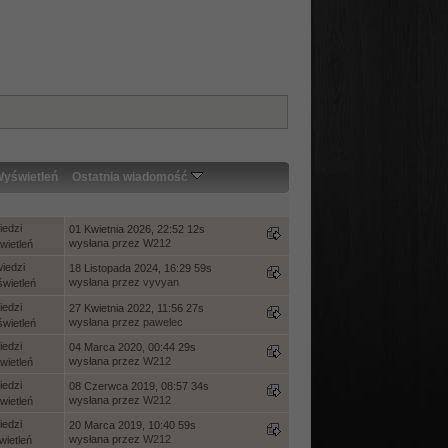
yświetleń
Ostatnia wiadomość
edzi
01 Kwietnia 2026, 22:52 12s
wysłana przez
W212
ietleń
iedzi
18 Listopada 2024, 16:29 59s
wysłana przez
vyvyan
wietleń
edzi
27 Kwietnia 2022, 11:56 27s
wysłana przez
pawelec
wietleń
edzi
04 Marca 2020, 00:44 29s
wysłana przez
W212
ietleń
edzi
08 Czerwca 2019, 08:57 34s
wysłana przez
W212
ietleń
edzi
20 Marca 2019, 10:40 59s
wysłana przez
W212
ietleń