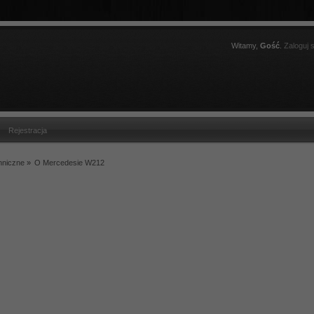
Witamy,
Gość
.
Zaloguj s
Rejestracja
hniczne
»
O Mercedesie W212