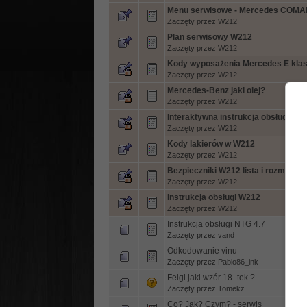
Menu serwisowe - Mercedes COMA
Zaczęty przez
W212
Plan serwisowy W212
Zaczęty przez
W212
Kody wyposażenia Mercedes E klasa
Zaczęty przez
W212
Mercedes-Benz jaki olej?
Zaczęty przez
W212
Interaktywna instrukcja obsługi [PL
Zaczęty przez
W212
Kody lakierów w W212
Zaczęty przez
W212
Bezpieczniki W212 lista i rozmieszc
Zaczęty przez
W212
Instrukcja obsługi W212
Zaczęty przez
W212
Instrukcja obsługi NTG 4.7
Zaczęty przez
vand
Odkodowanie vinu
Zaczęty przez
Pablo86_ink
Felgi jaki wzór 18 -tek.?
Zaczęty przez
Tomekz
Co? Jak? Czym? - serwis