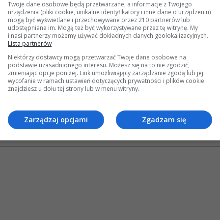
Twoje dane osobowe będą przetwarzane, a informacje z Twojego
37746 Wyśw
urządzenia (pliki cookie, unikalne identyfikatory i inne dane o urządzeniu)
1 Odpowi
mogą być wyświetlane i przechowywane przez 210 partnerów lub
45763 Wyśw
udostępniane im. Mogą też być wykorzystywane przez tę witrynę. My
i nasi partnerzy możemy używać dokładnych danych geolokalizacyjnych.
0 Odpowi
Lista partnerów
28518 Wyśw
Niektórzy dostawcy mogą przetwarzać Twoje dane osobowe na
podstawie uzasadnionego interesu. Możesz się na to nie zgodzić,
zmieniając opcje poniżej. Link umożliwiający zarządzanie zgodą lub jej
hniczne
»
O Mercedesie W212
wycofanie w ramach ustawień dotyczących prywatności i plików cookie
znajdziesz u dołu tej strony lub w menu witryny.
mknięty wątek
ek przyklejony
Zarządzaj opcjami
Zgadzam się
kieta