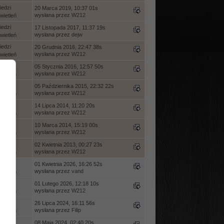
edzi
20 Marca 2019, 10:37 01s
wysłana przez
W212
ietleń
edzi
17 Listopada 2017, 11:37 19s
wysłana przez
dejw
ietleń
edzi
20 Grudnia 2016, 22:47 38s
wysłana przez
W212
ietleń
edzi
05 Stycznia 2016, 12:57 50s
wysłana przez
W212
ietleń
edzi
05 Października 2015, 22:32 22s
wysłana przez
W212
ietleń
edzi
14 Lipca 2014, 11:20 20s
wysłana przez
W212
ietleń
edzi
10 Marca 2014, 15:19 00s
wysłana przez
W212
ietleń
edzi
02 Kwietnia 2013, 00:27 23s
wysłana przez
W212
ietleń
iedzi
01 Kwietnia 2026, 16:26 52s
wysłana przez
vand
ietleń
iedzi
01 Lutego 2026, 12:18 10s
wysłana przez
W212
ietleń
edzi
26 Lipca 2024, 16:11 56s
wysłana przez
Filip
ietleń
edzi
08 Maja 2024, 02:40 20s