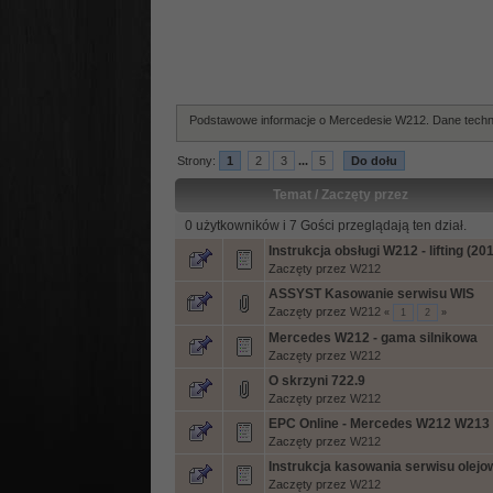
Podstawowe informacje o Mercedesie W212. Dane techni
Strony:
1
2
3
...
5
Do dołu
Temat
/
Zaczęty przez
0 użytkowników i 7 Gości przeglądają ten dział.
Instrukcja obsługi W212 - lifting (20
Zaczęty przez
W212
ASSYST Kasowanie serwisu WIS
Zaczęty przez
W212
«
1
2
»
Mercedes W212 - gama silnikowa
Zaczęty przez
W212
O skrzyni 722.9
Zaczęty przez
W212
EPC Online - Mercedes W212 W213 W
Zaczęty przez
W212
Instrukcja kasowania serwisu olejo
Zaczęty przez
W212