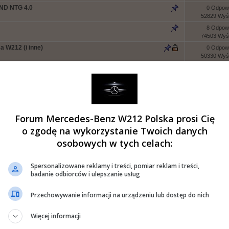
ND NTG 4.0
0 Odpowi
52829 Wyśw
8 Odpowi
74503 Wyśw
 W212 (i inne)
0 Odpowi
50330 Wyśw
0 Odpowi
51178 Wyśw
] oraz [ENG]
0 Odpowi
77405 Wyśw
0 Odpowi
Forum Mercedes-Benz W212 Polska prosi Cię
60488 Wyśw
zenie
0 Odpowi
o zgodę na wykorzystanie Twoich danych
76852 Wyśw
osobowych w tych celach:
0 Odpowi
79943 Wyśw
Spersonalizowane reklamy i treści, pomiar reklam i treści,
12 Odpow
badanie odbiorców i ulepszanie usług
24900 Wyśw
10 Odpow
Przechowywanie informacji na urządzeniu lub dostęp do nich
71629 Wyśw
4 Odpowi
Więcej informacji
47519 Wyśw
4 Odpowi