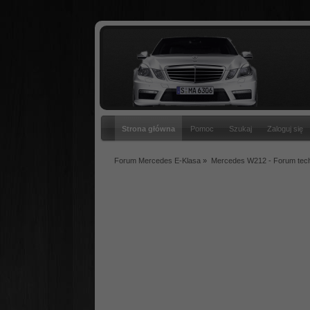
Strona główna
Pomoc
Szukaj
Zaloguj się
Forum Mercedes E-Klasa
»
Mercedes W212 - Forum tec