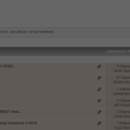
czne, specyfikacje, wersje modelowe.
Odpowiedzi
/
W
13-2016)
0 Odpowi
30767 Wyśw
37 Odpow
265292 Wyś
7 Odpowi
104499 Wyś
0 Odpowi
49270 Wyśw
207 i inne...
0 Odpowi
47636 Wyśw
wego inspekcja A lub B
0 Odpowi
61112 Wyśw