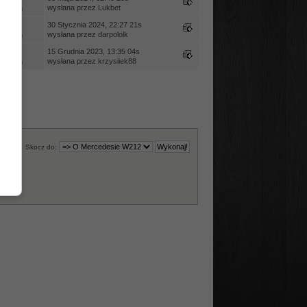
wysłana przez
Lukbet
ietleń
edzi
30 Stycznia 2024, 22:27 21s
wysłana przez
darpololk
ietleń
edzi
15 Grudnia 2023, 13:35 04s
wysłana przez
krzysiiek88
ietleń
Skocz do: