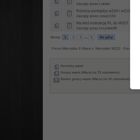
Zaczęty przez
Lukbet
Różnica pomiędzy w204 i w212
Zaczęty przez
cesarz150
Ma ktoś instrukcję PL do W207
Zaczęty przez
krzysiiek88
Strony:
1
2
3
...
5
Do góry
Forum Mercedes E-Klasa
»
Mercedes W212 - Forum tec
Normalny wątek
Za
Wąt
Gorący wątek (Więcej niż 25 odpowiedzi)
An
Bardzo gorący wątek (Więcej niż 50 odpowiedzi)