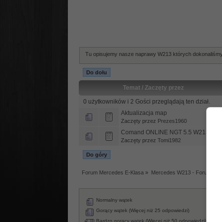
Tu opisujemy nasze naprawy W213 których dokonaliśmy 
Do dołu
Temat
/
Zaczęty przez
0 użytkowników i 2 Gości przeglądają ten dział.
Aktualizacja map
Zaczęty przez
Prezes1960
Comand ONLINE NGT 5.5 W213
Zaczęty przez
Tomi1982
Do góry
Forum Mercedes E-Klasa
»
Mercedes W213 - Forum tec
Normalny wątek
Za
Wąt
Gorący wątek (Więcej niż 25 odpowiedzi)
An
Bardzo gorący wątek (Więcej niż 50 odpowiedzi)