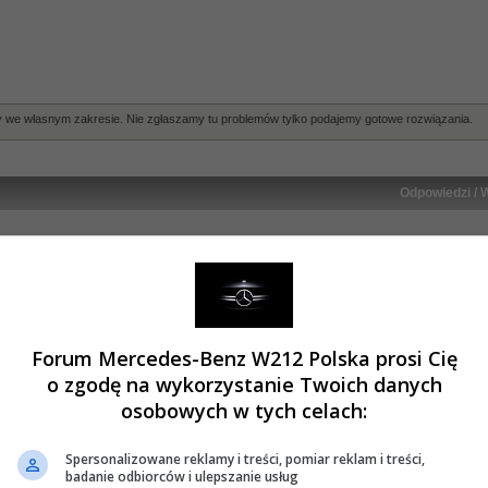
we własnym zakresie. Nie zgłaszamy tu problemów tylko podajemy gotowe rozwiązania.
Odpowiedzi
/
W
0 Odpowi
79031 Wyśw
4 Odpowi
124558 Wyś
Forum Mercedes-Benz W212 Polska prosi Cię
o zgodę na wykorzystanie Twoich danych
hniczne
»
Opisy napraw W213 dokonanych samodzielnie
osobowych w tych celach:
mknięty wątek
Skocz do:
Spersonalizowane reklamy i treści, pomiar reklam i treści,
ek przyklejony
badanie odbiorców i ulepszanie usług
kieta