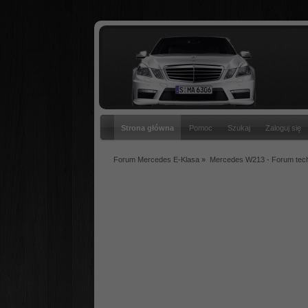
Strona główna
Pomoc
Szukaj
Zaloguj się
Forum Mercedes E-Klasa
»
Mercedes W213 - Forum tec