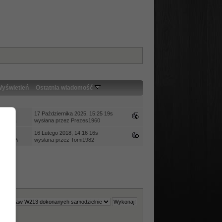
yświetleń
Ostatnia wiadomość
edzi
17 Października 2025, 15:25 19s
wysłana przez
Prezes1960
ietleń
edzi
16 Lutego 2018, 14:16 16s
wysłana przez
Tomi1982
wietleń