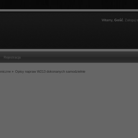
Witamy,
Gość
.
Zaloguj s
Rejestracja
hniczne
»
Opisy napraw W213 dokonanych samodzielnie