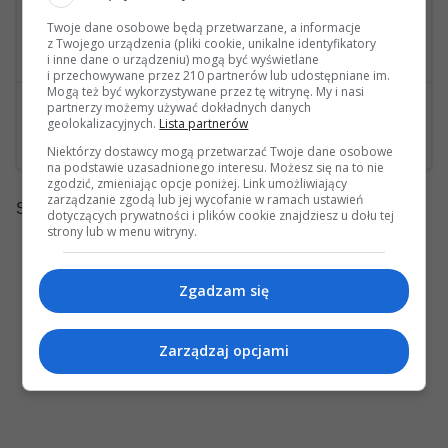
Twoje dane osobowe będą przetwarzane, a informacje
Regulator wysokiego ciśnienia paliwa
z Twojego urządzenia (pliki cookie, unikalne identyfikatory
Ostatnia wiadomość: 06 Października 2021, 22:29 26s wysłana przez W212
i inne dane o urządzeniu) mogą być wyświetlane
i przechowywane przez 210 partnerów lub udostępniane im.
Mogą też być wykorzystywane przez tę witrynę. My i nasi
0
46618
partnerzy możemy używać dokładnych danych
wysłana przez Dar9
geolokalizacyjnych.
Lista partnerów
Gniazdo A0525453826
Niektórzy dostawcy mogą przetwarzać Twoje dane osobowe
na podstawie uzasadnionego interesu. Możesz się na to nie
zgodzić, zmieniając opcje poniżej. Link umożliwiający
zarządzanie zgodą lub jej wycofanie w ramach ustawień
Strony:
1
dotyczących prywatności i plików cookie znajdziesz u dołu tej
strony lub w menu witryny.
Zgadzam się
Zarządzaj opcjami