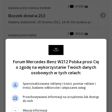
3
47050
wysłana przez mariusz.trzebski
Boczek drzwi w 213
Ostatnia wiadomość: 20 Grudnia 2021, 18:46 33s wysłana przez mariusz.trzebski
2
38142
wysłana przez kalius
Kodowanie w UK. Szukam kogoś z wiedzą i odpowiednim sprzętem do MB.
Ostatnia wiadomość: 23 Listopada 2021, 18:12 19s wysłana przez lukzlo22
Forum Mercedes-Benz W212 Polska prosi Cię
0
56724
wysłana przez joshi73
o zgodę na wykorzystanie Twoich danych
Wtyczki czujnik poziomowania
osobowych w tych celach:
2
61700
Spersonalizowane reklamy i treści, pomiar reklam i
wysłana przez Cider32
treści, badanie odbiorców i ulepszanie usług
Przewody zapłonowe
Przechowywanie informacji na urządzeniu lub dostęp
Ostatnia wiadomość: 22 Października 2021, 04:11 14s wysłana przez Cider32
do nich
Więcej informacji
1
51351
wysłana przez Andre