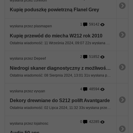
wysłana przez corellon
Kupię poduszkę powietrzną Flanel Grey
1
59142
wysłana przez plasmapen
Kupię przewód do miecha W212 rok 2010
Ostatnia wiadomość: 11 Września 2024, 09:07 22s wysłana przez vyvyan
2
51852
wysłana przez Depeef
Niedrogi skaner diagnostyczny z możliwością kodowania
Ostatnia wiadomość: 08 Sierpnia 2024, 13:01 31s wysłana przez Depeef
4
48594
wysłana przez vyvyan
Dekory drewniane do S212 polift Avantgarde
Ostatnia wiadomość: 02 Lipca 2024, 11:32 33s wysłana przez vyvyan
0
42285
wysłana przez lojalnosc
Audio 50 aps