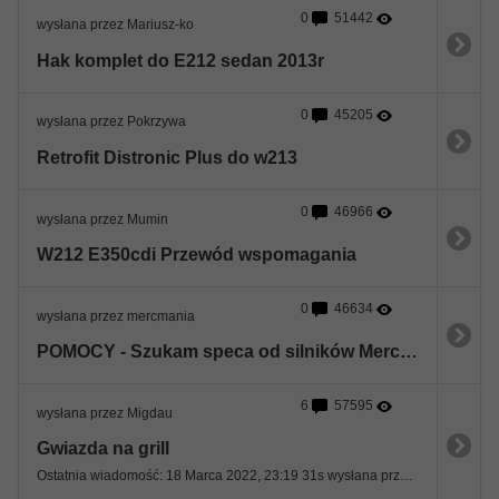
0
51442
wysłana przez Mariusz-ko
Hak komplet do E212 sedan 2013r
0
45205
wysłana przez Pokrzywa
Retrofit Distronic Plus do w213
0
46966
wysłana przez Mumin
W212 E350cdi Przewód wspomagania
0
46634
wysłana przez mercmania
POMOCY - Szukam speca od silników Mercedesa - woj. Łódzkie
6
57595
wysłana przez Migdau
Gwiazda na grill
Ostatnia wiadomość: 18 Marca 2022, 23:19 31s wysłana przez Migdau