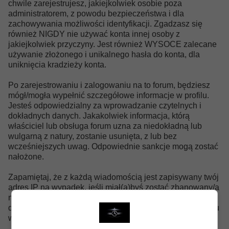
chwile zarejestrujesz, jakiejkolwiek osobie poza
administratorem, z powodu bezpieczeństwa i dla
zachowywania możliwości identyfikacji. Zgadzasz się
również NIGDY nie używać konta innej osoby z
jakiejkolwiek przyczyny. Jest również WYSOCE zalecane
używanie złożonego i unikalnego hasła do konta, dla
uniknięcia kradzieży konta.
Po zarejestrowaniu i zalogowaniu na to forum, będziesz
mógł/mogła wypełnić szczegółowe informacje w profilu.
Jesteś odpowiedzialny za wprowadzanie czytelnych i
dokładnych danych. Jakakolwiek informacja, którą
właściciel lub obsługa forum uzna za niedokładną lub
wulgarną z natury, zostanie usunięta, z lub bez
wcześniejszych uwag. Odpowiednie sankcje mogą zostać
nałożone.
Zapamiętaj, że z każdą wiadomością jest zapisywany twój
adres IP na wypadek, jeśli miał(a)byś zostać zbanowany/a
na tym forum lub zaszłaby potrzeba kontaktu z twoim
dostawcą Internetu. Może się to zdarzyć tylko w przypadku
większego naruszenia tej zgody.