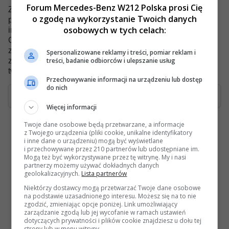
Forum Mercedes-Benz W212 Polska prosi Cię
Zauważ również, że to oprogramowanie umieszcza w
o zgodę na wykorzystanie Twoich danych
przeglądarce cookie, plik tekstowy zawierający różne
osobowych w tych celach:
informacje (takie jak Twoja nazwa użytkownika i hasło).
Cookie jest używane TYLKO do utrzymania użytkownika
zalogowanego/wylogowanego. Oprogramowanie nie
Spersonalizowane reklamy i treści, pomiar reklam i
treści, badanie odbiorców i ulepszanie usług
zbiera ani nie wysyła żadnych innych informacji do
twojego komputera.
Przechowywanie informacji na urządzeniu lub dostęp
do nich
Akceptuję
Więcej informacji
Twoje dane osobowe będą przetwarzane, a informacje
z Twojego urządzenia (pliki cookie, unikalne identyfikatory
i inne dane o urządzeniu) mogą być wyświetlane
i przechowywane przez 210 partnerów lub udostępniane im.
Mogą też być wykorzystywane przez tę witrynę. My i nasi
partnerzy możemy używać dokładnych danych
geolokalizacyjnych.
Lista partnerów
Niektórzy dostawcy mogą przetwarzać Twoje dane osobowe
na podstawie uzasadnionego interesu. Możesz się na to nie
zgodzić, zmieniając opcje poniżej. Link umożliwiający
zarządzanie zgodą lub jej wycofanie w ramach ustawień
dotyczących prywatności i plików cookie znajdziesz u dołu tej
strony lub w menu witryny.