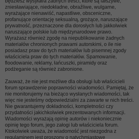
będziesz wysyłał/a żadnych treści, które są fałszywe,
zniesławiające, niedokładne, obraźliwe, wulgarne,
wyrażające nienawiść, napastliwe, obsceniczne,
profanujące orientację seksualną, grożące, naruszające
prywatność, przeznaczone dla dorosłych lub jakkolwiek
naruszające polskie lub międzynarodowe prawo.
Wyrażasz również zgodę na niepublikowanie żadnych
materiałów chronionych prawami autorskimi, o ile nie
posiadasz praw do tych materiałów lub pisemnej zgody
właściciela praw do tych materiałów. Spamowanie,
floodowanie, reklamy, łańcuszki, piramidy oraz
podżeganie są również zabronione.
Zauważ, że nie jest możliwe dla obsługi lub właścicieli
forum sprawdzenie poprawności wiadomości. Pamiętaj, że
nie monitorujemy na bieżąco wysłanych wiadomości, tak
więc nie jesteśmy odpowiedzialni za zawarte w nich treści.
Nie gwarantujemy dokładności, kompletności czy
przydatności jakichkolwiek prezentowanych informacji.
Wiadomości wyrażają opinię autorów i niekoniecznie
opinię tego forum, jego załogi lub właściciela forum.
Ktokolwiek uważa, że wiadomość jest niezgodna z
regulaminem jest proszony o natychmiastowe