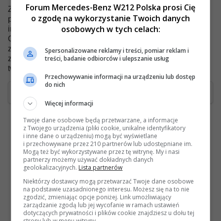
Forum Mercedes-Benz W212 Polska prosi Cię
Zauważ również, że to oprogramowanie umieszcza w
o zgodę na wykorzystanie Twoich danych
przeglądarce cookie, plik tekstowy zawierający różne
osobowych w tych celach:
informacje (takie jak Twoja nazwa użytkownika i hasło).
Cookie jest używane TYLKO do utrzymania użytkownika
zalogowanego/wylogowanego. Oprogramowanie nie
Spersonalizowane reklamy i treści, pomiar reklam i
treści, badanie odbiorców i ulepszanie usług
zbiera ani nie wysyła żadnych innych informacji do
twojego komputera.
Przechowywanie informacji na urządzeniu lub dostęp
do nich
Akceptuję
Więcej informacji
Twoje dane osobowe będą przetwarzane, a informacje
z Twojego urządzenia (pliki cookie, unikalne identyfikatory
i inne dane o urządzeniu) mogą być wyświetlane
i przechowywane przez 210 partnerów lub udostępniane im.
Mogą też być wykorzystywane przez tę witrynę. My i nasi
partnerzy możemy używać dokładnych danych
geolokalizacyjnych.
Lista partnerów
Niektórzy dostawcy mogą przetwarzać Twoje dane osobowe
na podstawie uzasadnionego interesu. Możesz się na to nie
zgodzić, zmieniając opcje poniżej. Link umożliwiający
zarządzanie zgodą lub jej wycofanie w ramach ustawień
dotyczących prywatności i plików cookie znajdziesz u dołu tej
strony lub w menu witryny.