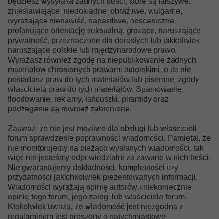
będziesz wysyłał/a żadnych treści, które są fałszywe,
zniesławiające, niedokładne, obraźliwe, wulgarne,
wyrażające nienawiść, napastliwe, obsceniczne,
profanujące orientację seksualną, grożące, naruszające
prywatność, przeznaczone dla dorosłych lub jakkolwiek
naruszające polskie lub międzynarodowe prawo.
Wyrażasz również zgodę na niepublikowanie żadnych
materiałów chronionych prawami autorskimi, o ile nie
posiadasz praw do tych materiałów lub pisemnej zgody
właściciela praw do tych materiałów. Spamowanie,
floodowanie, reklamy, łańcuszki, piramidy oraz
podżeganie są również zabronione.
Zauważ, że nie jest możliwe dla obsługi lub właścicieli
forum sprawdzenie poprawności wiadomości. Pamiętaj, że
nie monitorujemy na bieżąco wysłanych wiadomości, tak
więc nie jesteśmy odpowiedzialni za zawarte w nich treści.
Nie gwarantujemy dokładności, kompletności czy
przydatności jakichkolwiek prezentowanych informacji.
Wiadomości wyrażają opinię autorów i niekoniecznie
opinię tego forum, jego załogi lub właściciela forum.
Ktokolwiek uważa, że wiadomość jest niezgodna z
regulaminem jest proszony o natychmiastowe