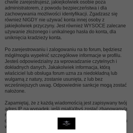
chwile zarejestrujesz, jakiejkolwiek osobie poza
administratorem, z powodu bezpieczeństwa i dla
zachowywania możliwości identyfikacji. Zgadzasz się
również NIGDY nie używać konta innej osoby z
jakiejkolwiek przyczyny. Jest również WYSOCE zalecane
używanie złożonego i unikalnego hasła do konta, dla
uniknięcia kradzieży konta.
Po zarejestrowaniu i zalogowaniu na to forum, będziesz
mógł/mogła wypełnić szczegółowe informacje w profilu.
Jesteś odpowiedzialny za wprowadzanie czytelnych i
dokładnych danych. Jakakolwiek informacja, którą
właściciel lub obsługa forum uzna za niedokładną lub
wulgarną z natury, zostanie usunięta, z lub bez
wcześniejszych uwag. Odpowiednie sankcje mogą zostać
nałożone.
Zapamiętaj, że z każdą wiadomością jest zapisywany twój
adres IP na wypadek, jeśli miał(a)byś zostać zbanowany/a
na tym forum lub zaszłaby potrzeba kontaktu z twoim
dostawcą Internetu. Może się to zdarzyć tylko w przypadku
większego naruszenia tej zgody.