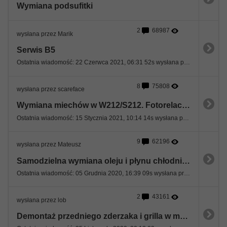
Wymiana podsufitki
2
68987
wysłana przez Marik
Serwis B5
Ostatnia wiadomość: 22 Czerwca 2021, 06:31 52s wysłana przez Marik
8
75808
wysłana przez scareface
Wymiana miechów w W212/S212. Fotorelacja ;)
Ostatnia wiadomość: 15 Stycznia 2021, 10:14 14s wysłana przez terlik87
9
62196
wysłana przez Mateusz
Samodzielna wymiana oleju i płynu chłodniczego
Ostatnia wiadomość: 05 Grudnia 2020, 16:39 09s wysłana przez Mateusz
2
43161
wysłana przez lob
Demontaż przedniego zderzaka i grilla w mercedesie e212