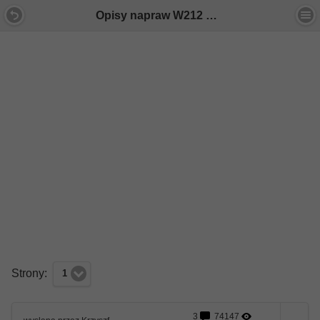
Opisy napraw W212 dokonanych samodzielnie - Forum Mercedes E-Klasa
Strony:
1
3
74147