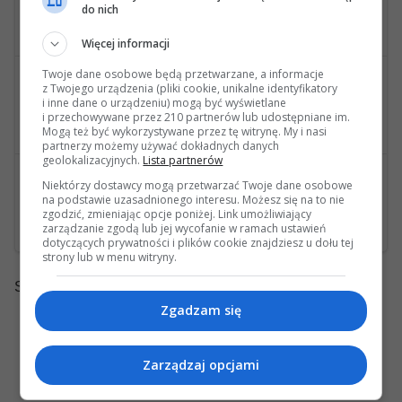
wysłana przez pioter
do nich
Pompka foteli podłączenie
Więcej informacji
Twoje dane osobowe będą przetwarzane, a informacje
2
45864
wysłana przez slawqo
z Twojego urządzenia (pliki cookie, unikalne identyfikatory
i inne dane o urządzeniu) mogą być wyświetlane
Airmatic opadanie tylu (wersja kombi tylko tyl pneumatyczny)
i przechowywane przez 210 partnerów lub udostępniane im.
Ostatnia wiadomość: 06 Marca 2020, 12:54 28s wysłana przez boles
Mogą też być wykorzystywane przez tę witrynę. My i nasi
partnerzy możemy używać dokładnych danych
geolokalizacyjnych.
Lista partnerów
2
38098
wysłana przez iqbus
Niektórzy dostawcy mogą przetwarzać Twoje dane osobowe
na podstawie uzasadnionego interesu. Możesz się na to nie
Zawieszenie silnika Mercedes E350 CDI 3.0 V6 212.025 OM 642.850
zgodzić, zmieniając opcje poniżej. Link umożliwiający
zarządzanie zgodą lub jej wycofanie w ramach ustawień
Ostatnia wiadomość: 13 Grudnia 2019, 20:37 24s wysłana przez iqbus
dotyczących prywatności i plików cookie znajdziesz u dołu tej
strony lub w menu witryny.
Strony:
1
Zgadzam się
Zarządzaj opcjami