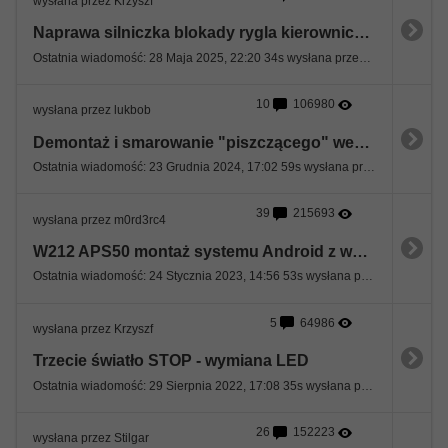
wysłana przez Krzyszf
Naprawa silniczka blokady rygla kierownicy ESL demontaż kolumny kierowniczej.
Ostatnia wiadomość: 28 Maja 2025, 22:20 34s wysłana przez Mazzi
10
106980
wysłana przez lukbob
Demontaż i smarowanie "piszczącego" wentylatora nawiewu
Ostatnia wiadomość: 23 Grudnia 2024, 17:02 59s wysłana przez Artleks
39
215693
wysłana przez m0rd3rc4
W212 APS50 montaż systemu Android z wyświetlaczem 10,25"
Ostatnia wiadomość: 24 Stycznia 2023, 14:56 53s wysłana przez covent
5
64986
wysłana przez Krzyszf
Trzecie światło STOP - wymiana LED
Ostatnia wiadomość: 29 Sierpnia 2022, 17:08 35s wysłana przez pioterro
26
152223
wysłana przez Stilgar