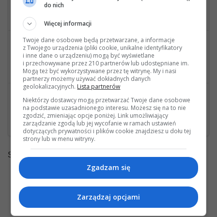
wysłana przez pioter
do nich
Pompka foteli podłączenie
Więcej informacji
Twoje dane osobowe będą przetwarzane, a informacje
2
45832
wysłana przez slawqo
z Twojego urządzenia (pliki cookie, unikalne identyfikatory
i inne dane o urządzeniu) mogą być wyświetlane
Airmatic opadanie tylu (wersja kombi tylko tyl pneumatyczny)
i przechowywane przez 210 partnerów lub udostępniane im.
Ostatnia wiadomość: 06 Marca 2020, 12:54 28s wysłana przez boles
Mogą też być wykorzystywane przez tę witrynę. My i nasi
partnerzy możemy używać dokładnych danych
geolokalizacyjnych.
Lista partnerów
2
38069
wysłana przez iqbus
Niektórzy dostawcy mogą przetwarzać Twoje dane osobowe
na podstawie uzasadnionego interesu. Możesz się na to nie
Zawieszenie silnika Mercedes E350 CDI 3.0 V6 212.025 OM 642.850
zgodzić, zmieniając opcje poniżej. Link umożliwiający
zarządzanie zgodą lub jej wycofanie w ramach ustawień
Ostatnia wiadomość: 13 Grudnia 2019, 20:37 24s wysłana przez iqbus
dotyczących prywatności i plików cookie znajdziesz u dołu tej
strony lub w menu witryny.
Strony:
1
Zgadzam się
Zarządzaj opcjami