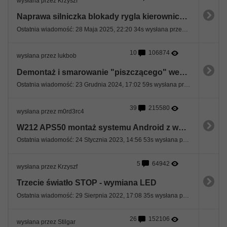
wysłana przez Krzyszf
Naprawa silniczka blokady rygla kierownicy ESL demontaż kolumny kierowniczej.
Ostatnia wiadomość: 28 Maja 2025, 22:20 34s wysłana przez Mazzi
10
106874
wysłana przez lukbob
Demontaż i smarowanie "piszczącego" wentylatora nawiewu
Ostatnia wiadomość: 23 Grudnia 2024, 17:02 59s wysłana przez Artleks
39
215580
wysłana przez m0rd3rc4
W212 APS50 montaż systemu Android z wyświetlaczem 10,25"
Ostatnia wiadomość: 24 Stycznia 2023, 14:56 53s wysłana przez covent
5
64942
wysłana przez Krzyszf
Trzecie światło STOP - wymiana LED
Ostatnia wiadomość: 29 Sierpnia 2022, 17:08 35s wysłana przez pioterro
26
152106
wysłana przez Stilgar