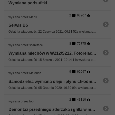
Wymiana podsufitki
2
68907
wysłana przez Marik
Serwis B5
Ostatnia wiadomość: 22 Czerwca 2021, 06:31 52s wysłana przez Marik
8
75775
wysłana przez scareface
Wymiana miechów w W212/S212. Fotorelacja ;)
Ostatnia wiadomość: 15 Stycznia 2021, 10:14 14s wysłana przez terlik87
9
62097
wysłana przez Mateusz
Samodzielna wymiana oleju i płynu chłodniczego
Ostatnia wiadomość: 05 Grudnia 2020, 16:39 09s wysłana przez Mateusz
2
43110
wysłana przez lob
Demontaż przedniego zderzaka i grilla w mercedesie e212