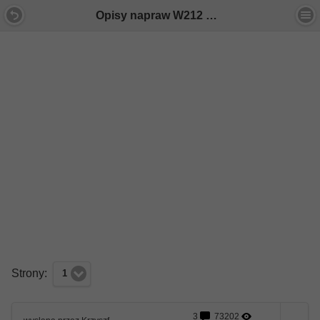
Opisy napraw W212 dokonanych samodzielnie - Forum Mercedes E-Klasa
Strony:
1
3
73202