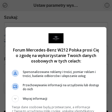
Ustaw parametry wyszukiwania
Szukaj:
Forum Mercedes-Benz W212 Polska prosi Cię
o zgodę na wykorzystanie Twoich danych
Podaj wynik: pięć dodać cztery (słownie):
osobowych w tych celach:
Spersonalizowane reklamy i treści, pomiar reklam i
treści, badanie odbiorców i ulepszanie usług
Przechowywanie informacji na urządzeniu lub dostęp
Szukaj
do nich
Więcej informacji
Kup żarówki H7 LED!
Twoje dane osobowe będą przetwarzane, a informacje
z Twojego urządzenia (pliki cookie, unikalne identyfikatory