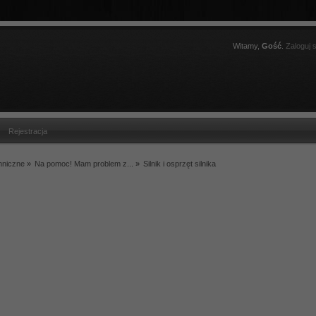
Witamy,
Gość
.
Zaloguj s
Rejestracja
hniczne
»
Na pomoc! Mam problem z...
»
Silnik i osprzęt silnika