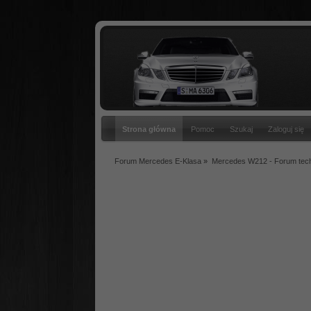
Strona główna
Pomoc
Szukaj
Zaloguj się
Forum Mercedes E-Klasa
»
Mercedes W212 - Forum tec