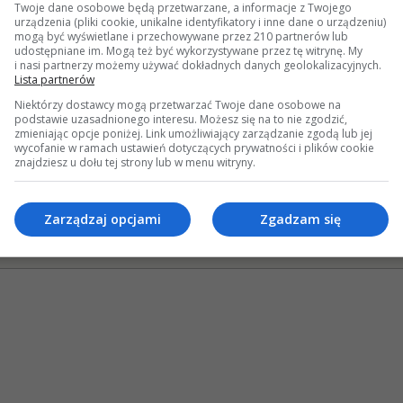
Twoje dane osobowe będą przetwarzane, a informacje z Twojego
30875 Wyśw
urządzenia (pliki cookie, unikalne identyfikatory i inne dane o urządzeniu)
2 Odpowi
mogą być wyświetlane i przechowywane przez 210 partnerów lub
35927 Wyśw
udostępniane im. Mogą też być wykorzystywane przez tę witrynę. My
i nasi partnerzy możemy używać dokładnych danych geolokalizacyjnych.
3 Odpowi
Lista partnerów
46765 Wyśw
Niektórzy dostawcy mogą przetwarzać Twoje dane osobowe na
podstawie uzasadnionego interesu. Możesz się na to nie zgodzić,
zmieniając opcje poniżej. Link umożliwiający zarządzanie zgodą lub jej
hniczne
»
Na pomoc! Mam problem z...
»
Silnik i osprzęt silnika
wycofanie w ramach ustawień dotyczących prywatności i plików cookie
znajdziesz u dołu tej strony lub w menu witryny.
mknięty wątek
ek przyklejony
Zarządzaj opcjami
Zgadzam się
kieta