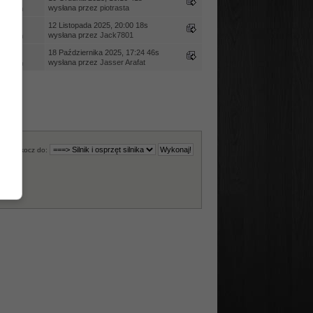
wysłana przez
piotrasta
ietleń
edzi
12 Listopada 2025, 20:00 18s
wysłana przez
Jack7801
ietleń
edzi
18 Października 2025, 17:24 46s
wysłana przez
Jasser Arafat
ietleń
Skocz do: