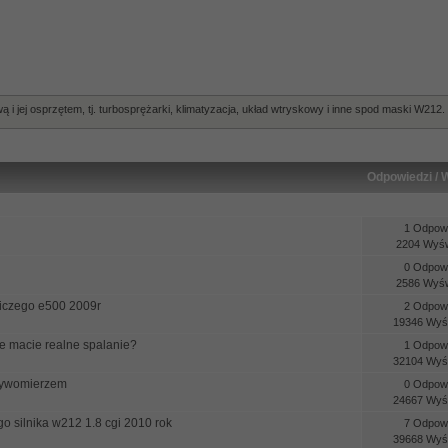
i jej osprzętem, tj. turbosprężarki, klimatyzacja, układ wtryskowy i inne spod maski W212.
Odpowiedzi
/
W
1 Odpowi
2204 Wyśw
0 Odpowi
2586 Wyśw
niczego e500 2009r
2 Odpowi
19346 Wyśw
e macie realne spalanie?
1 Odpowi
32104 Wyśw
pływomierzem
0 Odpowi
24667 Wyśw
o silnika w212 1.8 cgi 2010 rok
7 Odpowi
39668 Wyśw