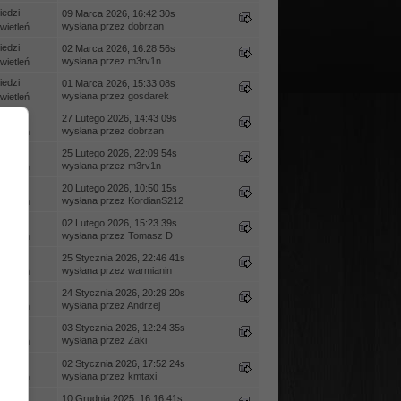
edzi
09 Marca 2026, 16:42 30s
wysłana przez
dobrzan
ietleń
edzi
02 Marca 2026, 16:28 56s
wysłana przez
m3rv1n
ietleń
edzi
01 Marca 2026, 15:33 08s
wysłana przez
gosdarek
ietleń
iedzi
27 Lutego 2026, 14:43 09s
wysłana przez
dobrzan
ietleń
edzi
25 Lutego 2026, 22:09 54s
wysłana przez
m3rv1n
ietleń
edzi
20 Lutego 2026, 10:50 15s
wysłana przez
KordianS212
ietleń
edzi
02 Lutego 2026, 15:23 39s
wysłana przez
Tomasz D
ietleń
edzi
25 Stycznia 2026, 22:46 41s
wysłana przez
warmianin
ietleń
edzi
24 Stycznia 2026, 20:29 20s
wysłana przez
Andrzej
ietleń
iedzi
03 Stycznia 2026, 12:24 35s
wysłana przez
Zaki
ietleń
edzi
02 Stycznia 2026, 17:52 24s
wysłana przez
kmtaxi
ietleń
edzi
10 Grudnia 2025, 16:16 41s