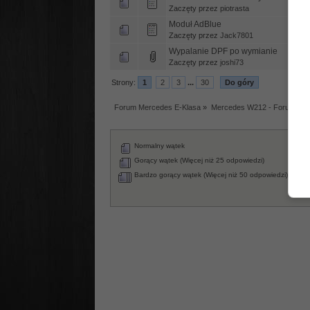
Zaczęty przez
piotrasta
Moduł AdBlue
Zaczęty przez
Jack7801
Wypalanie DPF po wymianie
Zaczęty przez
joshi73
Strony:
1
2
3
...
30
Do góry
Forum Mercedes E-Klasa
»
Mercedes W212 - Forum tec
Normalny wątek
Za
Wąt
Gorący wątek (Więcej niż 25 odpowiedzi)
An
Bardzo gorący wątek (Więcej niż 50 odpowiedzi)