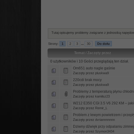
Tutaj opisujemy problemy związane z jednostką napędową 
Strony:
1
2
3
...
30
Do dołu
Temat
/
Zaczęty przez
0 użytkowników i 10 Gości przeglądają ten dział.
Om651 auto nagle gaśnie
Zaczęty przez
pluskwa9
220cdi brak mocy
Zaczęty przez
pluskwa9
Problemy z temperaturą płynu chłod
Zaczęty przez
kamilsz23
W212 E350 CGI 3.5 V6 292 KM – jaki
Zaczęty przez
Remir_L
Problem z lewym powietrzem i prze
Zaczęty przez
dvriannnnnnn
Dziwny dźwięk przy odpalaniu zimneg
Zaczęty przez
Szymon3434