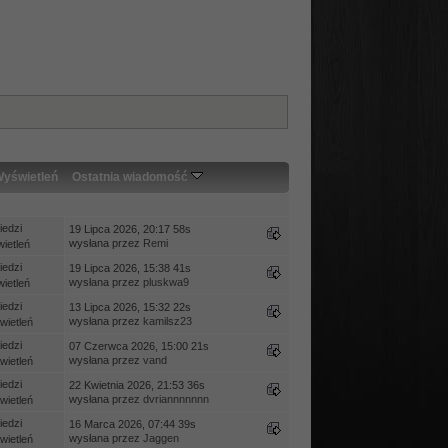
yświetleń
Ostatnia wiadomość
edzi
19 Lipca 2026, 20:17 58s
wysłana przez
Remi
ietleń
edzi
19 Lipca 2026, 15:38 41s
wysłana przez
pluskwa9
ietleń
edzi
13 Lipca 2026, 15:32 22s
wysłana przez
kamilsz23
ietleń
edzi
07 Czerwca 2026, 15:00 21s
wysłana przez
vand
ietleń
edzi
22 Kwietnia 2026, 21:53 36s
wysłana przez
dvriannnnnnn
ietleń
edzi
16 Marca 2026, 07:44 39s
wysłana przez
Jaggen
ietleń