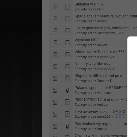
Stukanie w silniku
Zaczęty przez
kierii
Spadająca temperatura płynu chłodn
Zaczęty przez
drmelfi
Olej w gniazdach przy wtryskach OM
Zaczęty przez
Mieczysław_E200
Wymiana DPF
Zaczęty przez
sewan
Wtryskiwacze Bosch w om651 - rege
Zaczęty przez
KordianS212
Numery wtryskiwaczy
Zaczęty przez
KordianS212
Klapnięcie kilka sekund po uruchomie
Zaczęty przez
Tomasz D
Pukanie spod maski E550/E500 C207
Zaczęty przez
warmianin
P00016/P00017 bład silnik M273
Zaczęty przez
Andrzej
Tryb awaryjny, traktor - OM642
Zaczęty przez
mers212
«
1
2
»
Podciśnieniowy regulator kierownicy 
Zaczęty przez
kmtaxi
Czarno w zbiorniczku wyrównawczy