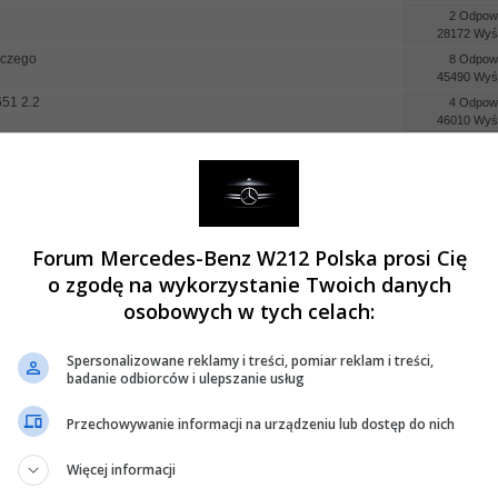
2 Odpowi
28172 Wyśw
iczego
8 Odpowi
45490 Wyśw
651 2.2
4 Odpowi
46010 Wyśw
18 Odpow
96712 Wyśw
nerować czy kupić nowe?
1 Odpowi
22370 Wyśw
2 Odpowi
19852 Wyśw
Forum Mercedes-Benz W212 Polska prosi Cię
niu silnika
0 Odpowi
o zgodę na wykorzystanie Twoich danych
20019 Wyśw
osobowych w tych celach:
 2010r.
2 Odpowi
23114 Wyśw
Spersonalizowane reklamy i treści, pomiar reklam i treści,
0 Odpowi
badanie odbiorców i ulepszanie usług
12063 Wyśw
23 Odpow
Przechowywanie informacji na urządzeniu lub dostęp do nich
90907 Wyśw
powietrza wentylatora chłodnicy.
2 Odpowi
Więcej informacji
30892 Wyśw
m
0 Odpowi