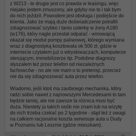
z W213 - te drugie jest co prawda w leasingu, więc
niejako jestem zmuszony, ale gdyby nie to i tak bym
do nich jeździł. Powodem jest obsługa i podejście do
klienta. Jako że mają duże doświadczenie potrafili
zdiagnozować szybko i tanio usterkę w żony A180
(w176), który nagle przestał odpalać - winowajcą
okazał się moduł pompy paliwowej, którego wymiana
wraz z diagnostyką kosztowała ok 500 zł, gdzie w
internecie czytałem już o wtryskiwaczach, komputerze
sterującym, immobilizerze itp. Podobne diagnozy
słyszałem też przez telefon od niezależnych
fachowców - no ale nie mam o to pretensji, przecież
nie da się zdiagnozować auta przez telefon.
Wiadomo, jeśli ktoś ma zaufanego mechanika, który
radzi sobie nawet z najnowszymi Mercedesami to tam
będzie taniej, ale nie zawsze ta różnica musi być
duża. Niestety ja takich osób nie znam lub na wizytę
do nich trzeba czekać po 2 tygodnie - stąd też z uwagi
na całkiem racjonalne koszta serwisuje auta u Dudy
w Poznaniu lub Lesznie (gdzie mieszkam).