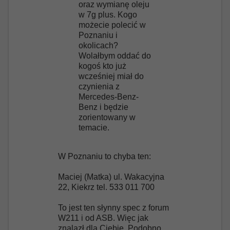
oraz wymianę oleju
w 7g plus. Kogo
możecie polecić w
Poznaniu i
okolicach?
Wolałbym oddać do
kogoś kto już
wcześniej miał do
czynienia z
Mercedes-Benz-
Benz i będzie
zorientowany w
temacie.
W Poznaniu to chyba ten:
Maciej (Matka) ul. Wakacyjna
22, Kiekrz tel. 533 011 700
To jest ten słynny spec z forum
W211 i od ASB. Więc jak
znalazł dla Ciebie. Podobno