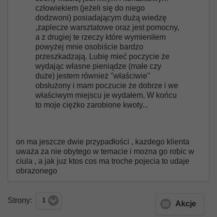
człowiekiem (jeżeli się do niego
dodzwoni) posiadającym dużą wiedzę
,zaplecze warsztatowe oraz jest pomocny,
a z drugiej te rzeczy które wymieniłem
powyżej mnie osobiście bardzo
przeszkadzają. Lubię mieć poczycie że
wydając własne pieniądze (małe czy
duże) jestem również "właściwie"
obsłużony i mam poczucie że dobrze i we
właściwym miejscu je wydałem. W końcu
to moje ciężko zarobione kwoty...
on ma jeszcze dwie przypadłości , kazdego klienta
uważa za nie obytego w temacie i mozna go robic w
ciula , a jak juz ktos cos ma troche pojecia to udaje
obrazonego
Strony:
1
Akcje