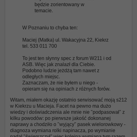
będzie zorientowany w
temacie.
W Poznaniu to chyba ten:
Maciej (Matka) ul. Wakacyjna 22, Kiekrz
tel. 533 011 700
To jest ten słynny spec z forum W211 i od
ASB. Więc jak znalazł dla Ciebie.
Podobno ludzie jeżdżą tam nawet z
odległych miejsc.
Zaznaczam, że nie byłem u niego -
opieram się na opiniach z różnych forów.
Witam, miałem okazję ostatnio serwisować moją s212
w Kiekrzu u Macieja. Facet na pewno ma dużo
wiedzy i doświadczenia ale mnie nie "podpasował" z
kilku powodów: po pierwsze jakość dokonanej
naprawy a chodziło o "wyjący" pasek wielorowkowy -
diagnoza wymiana rolki napinacza, po wymianie
nadal "świerszczył" więc kolejna wymiana tym razem