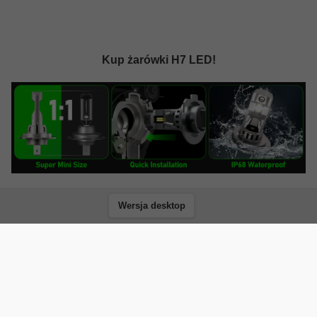
Kup żarówki H7 LED!
Wersja desktop