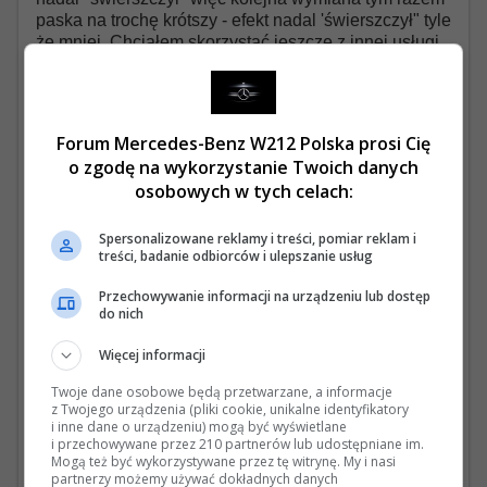
paska na trochę krótszy - efekt nadal 'świerszczył" tyle
że mniej. Chciałem skorzystać jeszcze z innej usługi
u niego i przy okazji załatwić sprawę paska ale po
trzech próbach telefonicznego kontaktu oraz
wysłanych sms bez odzewu (drugi powód)
stwierdziłem że wracam do swojego sprawdzonego
Forum Mercedes-Benz W212 Polska prosi Cię
mechanika. Efekt: natychmiastowa diagnoza poprzez
o zgodę na wykorzystanie Twoich danych
analizę wyglądu obydwu wymienionych pasków:
osobowych w tych celach:
należało wymienić cały napinacz (nie tylko samą
rolkę) i po problemie (1 wizyta i załatwiony temat od
ręki). U Macieja wcześniej załatwiłem pozytywnie
Spersonalizowane reklamy i treści, pomiar reklam i
treści, badanie odbiorców i ulepszanie usług
kilka jeszcze rzeczy w moim S212 ale zawsze były to
odległe terminy (jest dość zajęty) i koszty....no cóż nie
Przechowywanie informacji na urządzeniu lub dostęp
najniższe (trzeci powód). No i dojazd do samego
do nich
warsztatu przypomina drogę testową zawieszenia w
połączeniu z koniecznością wizyty na myjni -
Więcej informacji
odbierałem samochód po kilku tygodniach (akurat
miałem drugi samochód i dużo pracy w terenie) i
Twoje dane osobowe będą przetwarzane, a informacje
z Twojego urządzenia (pliki cookie, unikalne identyfikatory
pierwsze co to wizyta w myjni...no wstyd było się
i inne dane o urządzeniu) mogą być wyświetlane
poruszać tak zabrudzoną Gwiazdą (kolejny powód).
i przechowywane przez 210 partnerów lub udostępniane im.
Generalnie mam dość mieszane uczycia względem
Mogą też być wykorzystywane przez tę witrynę. My i nasi
polecania lub nie tego warsztatu. Z jednej strony
partnerzy możemy używać dokładnych danych