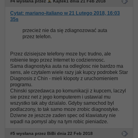
#4 wysłana przez
Kajtek1 dnia 21 Feb 2018
Cytat: mariano-italiano w 21 Lutego 2018, 16:03
35s
przecież nie da się zdiagnozować auta
przez telefon.
Przez dzisiejsze telefony moze byc trudno, ale
robienie tego przez Internet to codziennosc.
Sama diagnostyka auta na odleglosc nie bardzo ma
sens, ale czytalem wiele razy jak kupcy podrobek Star
Diagnosis z Chin - mieli klopoty z uruchomieniem
programu.
Chinski sprzedawca po komunikacji z kupcem, laczyl
sie przez net z jego komputerem i ustawial mu
wszystko tak aby dzialalo. Gdyby samochod byl
podlaczony, to tak samo moze zrobic diagnostyke.
Dziwne ze jeszcze zaden spec od klawiatury nie
wpadl na pomysl aby na tym robic pieniadze.
#5 wysłana przez BiBi dnia 22 Feb 2018