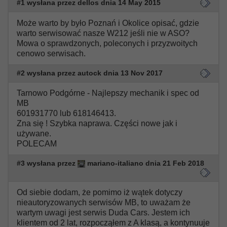
#1 wysłana przez dellos dnia 14 May 2015
Może warto by było Poznań i Okolice opisać, gdzie
warto serwisować nasze W212 jeśli nie w ASO?
Mowa o sprawdzonych, poleconych i przyzwoitych
cenowo serwisach.
#2 wysłana przez autock dnia 13 Nov 2017
Tarnowo Podgórne - Najlepszy mechanik i spec od
MB
601931770 lub 618146413.
Zna się ! Szybka naprawa. Części nowe jak i
używane.
POLECAM
#3 wysłana przez
mariano-italiano dnia 21 Feb 2018
Od siebie dodam, że pomimo iż wątek dotyczy
nieautoryzowanych serwisów MB, to uważam że
wartym uwagi jest serwis Duda Cars. Jestem ich
klientem od 2 lat, rozpocząłem z A klasą, a kontynuuje