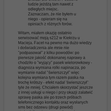
ludzie jeżdżą tam nawet z
odległych miejsc.
Zaznaczam, że nie byłem u
niego - opieram się na
opiniach z różnych forów.
Witam, miałem okazję ostatnio
serwisować moją s212 w Kiekrzu u
Macieja. Facet na pewno ma dużo wiedzy
i doświadczenia ale mnie nie
"podpasował" z kilku powodów: po
pierwsze jakość dokonanej naprawy a
chodziło o "wyjący" pasek wielorowkowy -
diagnoza wymiana rolki napinacza, po
wymianie nadal "świerszczył" więc
kolejna wymiana tym razem paska na
trochę krótszy - efekt nadal 'świerszczył"
tyle że mniej. Chciałem skorzystać jeszcze
z innej usługi u niego i przy okazji załatwić
sprawę paska ale po trzech próbach
telefonicznego kontaktu oraz wysłanych
sms bez odzewu (drugi powód)