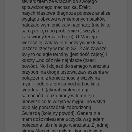
stwierdziłem że wracam do swojego
sprawdzonego mechanika. Efekt:
natychmiastowa diagnoza poprzez analizę
wyglądu obydwu wymienionych pasków:
należało wymienić cały napinacz (nie tylko
samą rolkę) i po problemie (1 wizyta i
załatwiony temat od ręki). U Macieja
wcześniej załatwiłem pozytywnie kilka
jeszcze rzeczy w moim S212 ale zawsze
były to odległe terminy (jest dość zajęty) i
koszty....no cóż nie najniższe (trzeci
powód). No i dojazd do samego warsztatu
przypomina drogę testową zawieszenia w
połączeniu z koniecznością wizyty na
myjni - odbierałem samochód po kilku
tygodniach (akurat miałem drugi
samochód i dużo pracy w terenie) i
pierwsze co to wizyta w myjni...no wstyd
było się poruszać tak zabrudzoną
Gwiazdą (kolejny powód). Generalnie
mam dość mieszane uczycia względem
polecania lub nie tego warsztatu. Z jednej
strony Maciej jest miłym i kontaktowym