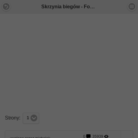
Skrzynia biegów - Forum Mercedes E-Klasa
Strony:
1
0
35939