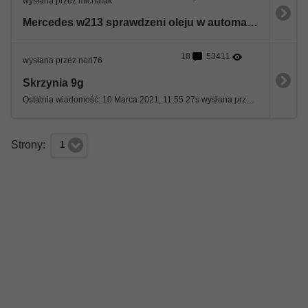
wysłana przez michalak
Mercedes w213 sprawdzeni oleju w automatycznej skrzyni biegów 9g tronic
18
53411
wysłana przez nori76
Skrzynia 9g
Ostatnia wiadomość: 10 Marca 2021, 11:55 27s wysłana przez nori76
Strony:
1